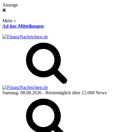
Anzeige
❌
Mehr »
Ad hoc-Mitteilungen
:
Samstag, 08.08.2026
- Börsentäglich über 12.000 News