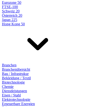
Eurozone 50
FTSE-100
Schweiz 20
Österreich 20
Japan 225
Hong Kong 50
Branchen
Branchenübersicht
Bau / Infrastrukur
Bekleidung / Textil
Biotechnologie
Chemie
Dienstleistungen
Eisen / Stahl
Elektrotechnologie
Erneuerbare Energien