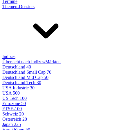
Termine
Themen-Dossiers
Indizes
Übersicht nach Indizes/Märkten
Deutschland 40
Deutschland Small Cap 70
Deutschland Mid Cap 50
Deutschland Tech 30
USA Industrie 30
USA 500
US Tech 100
Eurozone 50
FTSE-100
Schweiz 20
Österreich 20
Japan 225
Hong Kong 50