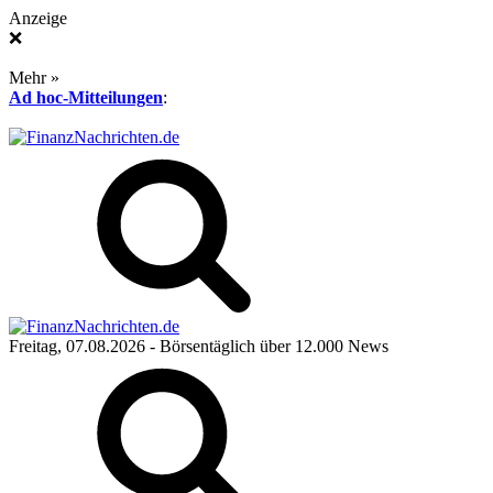
Anzeige
❌
Mehr »
Ad hoc-Mitteilungen
:
Freitag, 07.08.2026
- Börsentäglich über 12.000 News