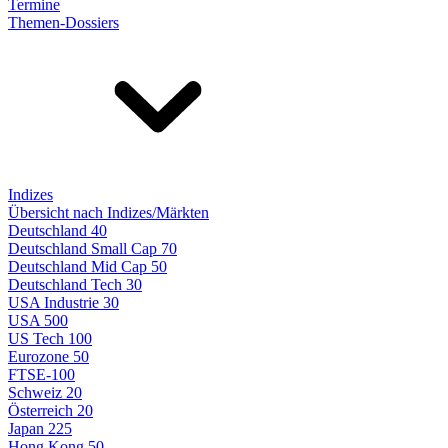
Termine
Themen-Dossiers
Indizes
Übersicht nach Indizes/Märkten
Deutschland 40
Deutschland Small Cap 70
Deutschland Mid Cap 50
Deutschland Tech 30
USA Industrie 30
USA 500
US Tech 100
Eurozone 50
FTSE-100
Schweiz 20
Österreich 20
Japan 225
Hong Kong 50