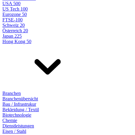
USA 500
US Tech 100
Eurozone 50
FTSE-100
Schweiz 20
Österreich 20
Japan 225
Hong Kong 50
Branchen
Branchenübersicht
Bau / Infrastrukur
Bekleidung / Textil
Biotechnologie
Chemie
Dienstleistungen
Eisen / Stahl