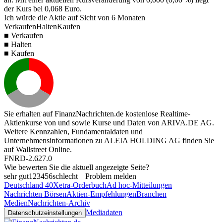
der Kurs bei
0,068
Euro.
Ich würde die Aktie auf Sicht von 6 Monaten
Verkaufen
Halten
Kaufen
■ Verkaufen
■ Halten
■ Kaufen
Sie erhalten auf FinanzNachrichten.de kostenlose Realtime-
Aktienkurse von
und
sowie Kurse und Daten von
ARIVA.DE AG
.
Weitere Kennzahlen, Fundamentaldaten und
Unternehmensinformationen zu ALEIA HOLDING AG finden Sie
auf
Wallstreet Online
.
FNRD-2.627.0
Wie bewerten Sie die aktuell angezeigte Seite?
sehr gut
1
2
3
4
5
6
schlecht
Problem melden
Deutschland 40
Xetra-Orderbuch
Ad hoc-Mitteilungen
Nachrichten Börsen
Aktien-Empfehlungen
Branchen
Medien
Nachrichten-Archiv
Mediadaten
Datenschutzeinstellungen