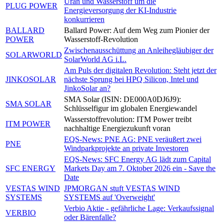
Uran und Wasserstoff um die
PLUG POWER
Energieversorgung der KI-Industrie
konkurrieren
BALLARD
Ballard Power: Auf dem Weg zum Pionier der
POWER
Wasserstoff-Revolution
Zwischenausschüttung an Anleihegläubiger der
SOLARWORLD
SolarWorld AG i.L.
Am Puls der digitalen Revolution: Steht jetzt der
JINKOSOLAR
nächste Sprung bei HPQ Silicon, Intel und
JinkoSolar an?
SMA Solar (ISIN: DE000A0DJ6J9):
SMA SOLAR
Schlüsselfigur im globalen Energiewandel
Wasserstoffrevolution: ITM Power treibt
ITM POWER
nachhaltige Energiezukunft voran
EQS-News: PNE AG: PNE veräußert zwei
PNE
Windparkprojekte an private Investoren
EQS-News: SFC Energy AG lädt zum Capital
SFC ENERGY
Markets Day am 7. Oktober 2026 ein - Save the
Date
VESTAS WIND
JPMORGAN stuft VESTAS WIND
SYSTEMS
SYSTEMS auf 'Overweight'
Verbio Aktie - gefährliche Lage: Verkaufssignal
VERBIO
oder Bärenfalle?