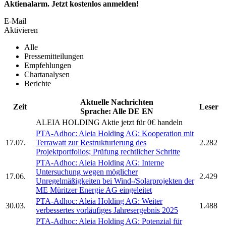
Aktienalarm. Jetzt kostenlos anmelden!
E-Mail
Aktivieren
Alle
Pressemitteilungen
Empfehlungen
Chartanalysen
Berichte
Aktuelle Nachrichten
Zeit
Leser
Sprache:
Alle
DE
EN
ALEIA HOLDING
Aktie jetzt für 0€ handeln
PTA-Adhoc:
Aleia Holding AG:
Kooperation mit
17.07.
Terrawatt zur Restrukturierung des
2.282
Projektportfolios; Prüfung rechtlicher Schritte
PTA-Adhoc:
Aleia Holding AG:
Interne
Untersuchung wegen möglicher
17.06.
2.429
Unregelmäßigkeiten bei Wind-/Solarprojekten der
ME Müritzer Energie AG eingeleitet
PTA-Adhoc:
Aleia Holding AG:
Weiter
30.03.
1.488
verbessertes vorläufiges Jahresergebnis 2025
PTA-Adhoc:
Aleia Holding AG:
Potenzial für