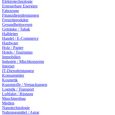
Elektrotechnologie
Erneuerbare Energien
Fahrzeuge
Finanzdienstleistungen
Freizeitprodukte
Gesundheitswesen
Getränke / Tabak
Halbleiter
Handel / E-Commerce
Hardware
Holz / Papier
Hotels / Tourismus
Immobilien
Industrie / Mischkonzerne
Internet
IT-Dienstleistungen
Konsumgüter
Kosmetik
Kunststoffe / Verpackungen
Logistik / Transport
Luftfahrt / Rüstung
Maschinenbau
Medien
Nanotechnologie
Nahrungsmittel / Agrar