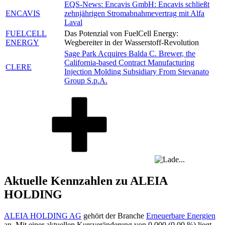
EQS-News: Encavis GmbH: Encavis schließt
ENCAVIS
zehnjährigen Stromabnahmevertrag mit Alfa
Laval
FUELCELL
Das Potenzial von FuelCell Energy:
ENERGY
Wegbereiter in der Wasserstoff-Revolution
Sage Park Acquires Balda C. Brewer, the
California-based Contract Manufacturing
CLERE
Injection Molding Subsidiary From Stevanato
Group S.p.A.
Aktuelle Kennzahlen zu ALEIA
HOLDING
ALEIA HOLDING AG
gehört der Branche
Erneuerbare Energien
an. Mit einer aktuellen Kursveränderung von
0,000
(
0,00 %
) liegt