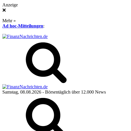
Anzeige
❌
Mehr »
Ad hoc-Mitteilungen
:
Samstag, 08.08.2026
- Börsentäglich über 12.000 News