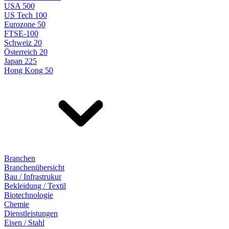
USA 500
US Tech 100
Eurozone 50
FTSE-100
Schweiz 20
Österreich 20
Japan 225
Hong Kong 50
Branchen
Branchenübersicht
Bau / Infrastrukur
Bekleidung / Textil
Biotechnologie
Chemie
Dienstleistungen
Eisen / Stahl