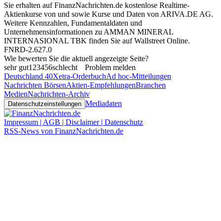
Sie erhalten auf FinanzNachrichten.de kostenlose Realtime-
Aktienkurse von
und
sowie Kurse und Daten von
ARIVA.DE AG
.
Weitere Kennzahlen, Fundamentaldaten und
Unternehmensinformationen zu AMMAN MINERAL
INTERNASIONAL TBK finden Sie auf
Wallstreet Online
.
FNRD-2.627.0
Wie bewerten Sie die aktuell angezeigte Seite?
sehr gut
1
2
3
4
5
6
schlecht
Problem melden
Deutschland 40
Xetra-Orderbuch
Ad hoc-Mitteilungen
Nachrichten Börsen
Aktien-Empfehlungen
Branchen
Medien
Nachrichten-Archiv
Mediadaten
Datenschutzeinstellungen
Impressum | AGB | Disclaimer | Datenschutz
RSS-News von FinanzNachrichten.de