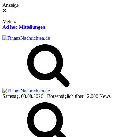
Anzeige
❌
Mehr »
Ad hoc-Mitteilungen
:
Samstag, 08.08.2026
- Börsentäglich über 12.000 News