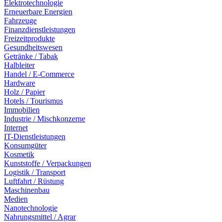
Elektrotechnologie
Erneuerbare Energien
Fahrzeuge
Finanzdienstleistungen
Freizeitprodukte
Gesundheitswesen
Getränke / Tabak
Halbleiter
Handel / E-Commerce
Hardware
Holz / Papier
Hotels / Tourismus
Immobilien
Industrie / Mischkonzerne
Internet
IT-Dienstleistungen
Konsumgüter
Kosmetik
Kunststoffe / Verpackungen
Logistik / Transport
Luftfahrt / Rüstung
Maschinenbau
Medien
Nanotechnologie
Nahrungsmittel / Agrar