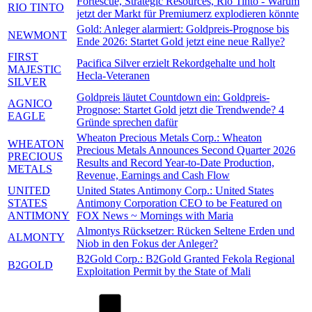
Fortescue, Strategic Resources, Rio Tinto - Warum
RIO TINTO
jetzt der Markt für Premiumerz explodieren könnte
Gold: Anleger alarmiert: Goldpreis-Prognose bis
NEWMONT
Ende 2026: Startet Gold jetzt eine neue Rallye?
FIRST
Pacifica Silver erzielt Rekordgehalte und holt
MAJESTIC
Hecla-Veteranen
SILVER
Goldpreis läutet Countdown ein: Goldpreis-
AGNICO
Prognose: Startet Gold jetzt die Trendwende? 4
EAGLE
Gründe sprechen dafür
Wheaton Precious Metals Corp.: Wheaton
WHEATON
Precious Metals Announces Second Quarter 2026
PRECIOUS
Results and Record Year-to-Date Production,
METALS
Revenue, Earnings and Cash Flow
UNITED
United States Antimony Corp.: United States
STATES
Antimony Corporation CEO to be Featured on
ANTIMONY
FOX News ~ Mornings with Maria
Almontys Rücksetzer: Rücken Seltene Erden und
ALMONTY
Niob in den Fokus der Anleger?
B2Gold Corp.: B2Gold Granted Fekola Regional
B2GOLD
Exploitation Permit by the State of Mali