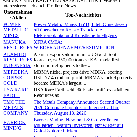
AMMAN MINERAL INTERNASIONAL TBK-Investoren
interessieren sich auch für diese News
Unternehmen
Top-Nachrichten
/ Aktien
POWER
Power Metallic Mines, BYD, Intel: Ohne diesen
METALLIC
oft übersehenen Rohstoff stockt die
MINES
Elektromobilität und Künstliche Intelligenz
MANUKA
XFRA 6M0A:
RESOURCES
WIEDERAUFNAHME/RESUMPTION
ALAMTRI
Alamtri exports aluminium to US and South
RESOURCES
Korea, eyes 350,000 tonnes: KAI made first
INDONESIA
aluminium shipments to the ...
MERDEKA
MBMA nickel projects drive MDKA, scoring
COPPER
USD 57.46 million profit: MBMA's nickel projects
GOLD
became MDKA's largest ...
USA RARE
USA Rare Earth schließt Fusion mit Texas Mineral
EARTH
Resources ab
TMC THE
The Metals Company Announces Second Quarter
METALS
2026 Corporate Update Conference Call for
COMPANY
Thursday, August 13, 2026
Barrick Mining, Newmont & Co. verdienen
BARRICK
Milliarden - warum Investoren jetzt wieder auf
MINING
Gold-Explorer blicken