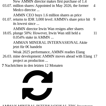
New
AMMN
director makes first purchase of 1.4
03.07.
million shares: Appointed in May 2026, the former
4
Medco director ...
AMMN
CEO buys 1.6 million shares as price
01.07.
returns to IDR 3,000 level:
AMMN's
share price hit
9
its lowest since ...
AMMN
director Irwin Wan resigns after shares
18.05.
plunge 50%: However, Irwin Wan still held a
11
0.054% stake in
AMMN
...
AMMAN MINERAL INTERNASIONAL
Aktie
jetzt für 0€ handeln
Weak 2025 performance,
AMMN
readies Elang
26.03.
mine development:
AMMN
moves ahead with Elang
17
project as production ...
7
Nachrichten in den letzten 12 Monaten