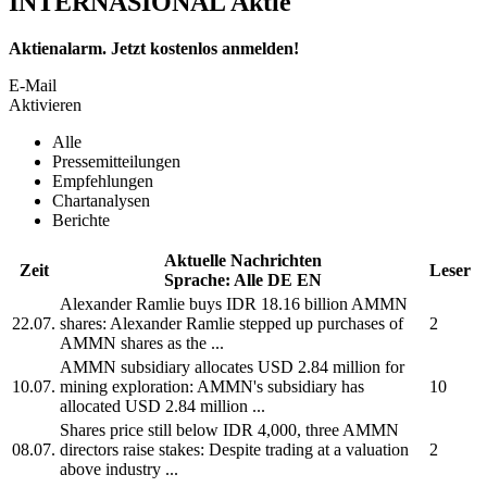
INTERNASIONAL Aktie
Aktienalarm. Jetzt kostenlos anmelden!
E-Mail
Aktivieren
Alle
Pressemitteilungen
Empfehlungen
Chartanalysen
Berichte
Aktuelle Nachrichten
Zeit
Leser
Sprache:
Alle
DE
EN
Alexander Ramlie buys IDR 18.16 billion
AMMN
22.07.
shares: Alexander Ramlie stepped up purchases of
2
AMMN
shares as the ...
AMMN
subsidiary allocates USD 2.84 million for
10.07.
mining exploration:
AMMN's
subsidiary has
10
allocated USD 2.84 million ...
Shares price still below IDR 4,000, three
AMMN
08.07.
directors raise stakes: Despite trading at a valuation
2
above industry ...