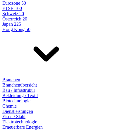
Eurozone 50
FTSE-100
Schweiz 20
Österreich 20
Japan 225
Hong Kong 50
Branchen
Branchenübersicht
Bau / Infrastrukur
Bekleidung / Textil
Biotechnologie
Chemie
Dienstleistungen
Eisen / Stahl
Elektrotechnologie
Erneuerbare Energien