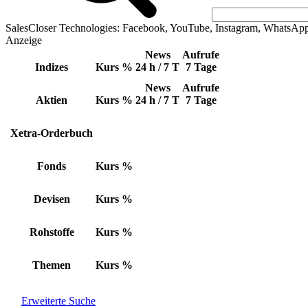
SalesCloser Technologies: Facebook, YouTube, Instagram, WhatsAp
Anzeige
News
Aufrufe
Indizes
Kurs
%
24 h / 7 T
7 Tage
News
Aufrufe
Aktien
Kurs
%
24 h / 7 T
7 Tage
Xetra-Orderbuch
Fonds
Kurs
%
Devisen
Kurs
%
Rohstoffe
Kurs
%
Themen
Kurs
%
Erweiterte Suche