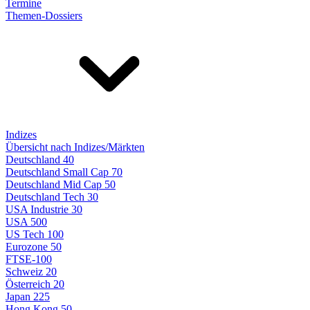
Termine
Themen-Dossiers
Indizes
Übersicht nach Indizes/Märkten
Deutschland 40
Deutschland Small Cap 70
Deutschland Mid Cap 50
Deutschland Tech 30
USA Industrie 30
USA 500
US Tech 100
Eurozone 50
FTSE-100
Schweiz 20
Österreich 20
Japan 225
Hong Kong 50