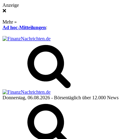
Anzeige
❌
Mehr »
Ad hoc-Mitteilungen
:
Donnerstag, 06.08.2026
- Börsentäglich über 12.000 News