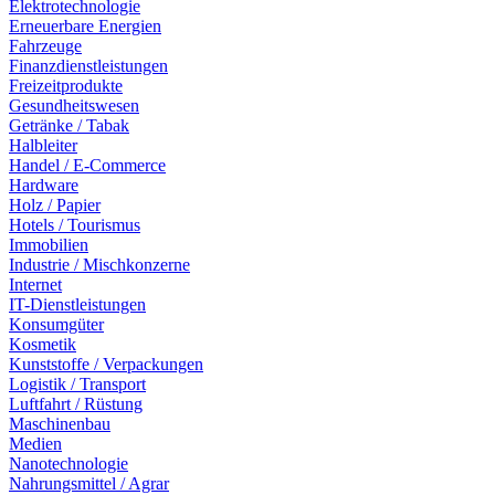
Elektrotechnologie
Erneuerbare Energien
Fahrzeuge
Finanzdienstleistungen
Freizeitprodukte
Gesundheitswesen
Getränke / Tabak
Halbleiter
Handel / E-Commerce
Hardware
Holz / Papier
Hotels / Tourismus
Immobilien
Industrie / Mischkonzerne
Internet
IT-Dienstleistungen
Konsumgüter
Kosmetik
Kunststoffe / Verpackungen
Logistik / Transport
Luftfahrt / Rüstung
Maschinenbau
Medien
Nanotechnologie
Nahrungsmittel / Agrar