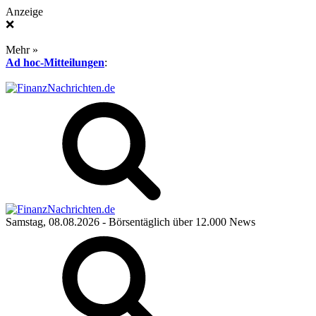
Anzeige
❌
Mehr »
Ad hoc-Mitteilungen
:
Samstag, 08.08.2026
- Börsentäglich über 12.000 News