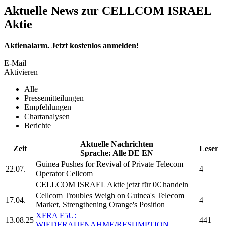
Aktuelle News zur CELLCOM ISRAEL
Aktie
Aktienalarm. Jetzt kostenlos anmelden!
E-Mail
Aktivieren
Alle
Pressemitteilungen
Empfehlungen
Chartanalysen
Berichte
Aktuelle Nachrichten
Zeit
Leser
Sprache:
Alle
DE
EN
Guinea Pushes for Revival of Private Telecom
22.07.
4
Operator
Cellcom
CELLCOM ISRAEL
Aktie jetzt für 0€ handeln
Cellcom
Troubles Weigh on Guinea's Telecom
17.04.
4
Market, Strengthening Orange's Position
XFRA F5U:
13.08.25
441
WIEDERAUFNAHME/RESUMPTION