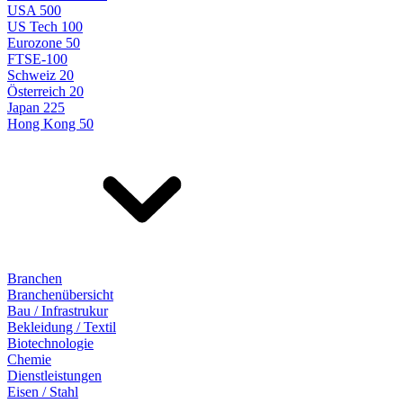
USA 500
US Tech 100
Eurozone 50
FTSE-100
Schweiz 20
Österreich 20
Japan 225
Hong Kong 50
Branchen
Branchenübersicht
Bau / Infrastrukur
Bekleidung / Textil
Biotechnologie
Chemie
Dienstleistungen
Eisen / Stahl