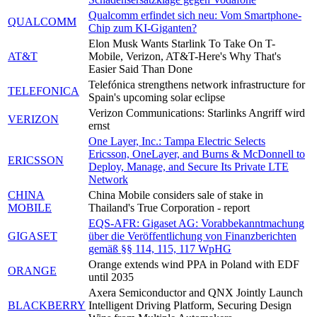
Qualcomm erfindet sich neu: Vom Smartphone-
QUALCOMM
Chip zum KI-Giganten?
Elon Musk Wants Starlink To Take On T-
AT&T
Mobile, Verizon, AT&T-Here's Why That's
Easier Said Than Done
Telefónica strengthens network infrastructure for
TELEFONICA
Spain's upcoming solar eclipse
Verizon Communications: Starlinks Angriff wird
VERIZON
ernst
One Layer, Inc.: Tampa Electric Selects
Ericsson, OneLayer, and Burns & McDonnell to
ERICSSON
Deploy, Manage, and Secure Its Private LTE
Network
CHINA
China Mobile considers sale of stake in
MOBILE
Thailand's True Corporation - report
EQS-AFR: Gigaset AG: Vorabbekanntmachung
GIGASET
über die Veröffentlichung von Finanzberichten
gemäß §§ 114, 115, 117 WpHG
Orange extends wind PPA in Poland with EDF
ORANGE
until 2035
Axera Semiconductor and QNX Jointly Launch
BLACKBERRY
Intelligent Driving Platform, Securing Design