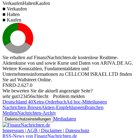
Verkaufen
Halten
Kaufen
■ Verkaufen
■ Halten
■ Kaufen
Sie erhalten auf FinanzNachrichten.de kostenlose Realtime-
Aktienkurse von
und
sowie Kurse und Daten von
ARIVA.DE AG
.
Weitere Kennzahlen, Fundamentaldaten und
Unternehmensinformationen zu CELLCOM ISRAEL LTD finden
Sie auf
Wallstreet Online
.
FNRD-2.627.0
Wie bewerten Sie die aktuell angezeigte Seite?
sehr gut
1
2
3
4
5
6
schlecht
Problem melden
Deutschland 40
Xetra-Orderbuch
Ad hoc-Mitteilungen
Nachrichten Börsen
Aktien-Empfehlungen
Branchen
Medien
Nachrichten-Archiv
Mediadaten
Datenschutzeinstellungen
Impressum | AGB | Disclaimer | Datenschutz
RSS-News von FinanzNachrichten.de