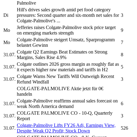
Palmolive
Hill's drives sales growth amid pet food category
Di
pressures: Second quarter and six-month net sales for
3
Colgate-Palmolive's
...
Jefferies raises
Colgate-Palmolive
stock price target
Mo
9
on emerging markets strength
Colgate-Palmolive
steigert Umsatz, Sparprogramm
Mo
7
belastet Gewinn
Colgate
Q2 Earnings Beat Estimates on Strong
31.07.
8
Margins, Sales Rise 4.9%
Colgate
outlines 2026 gross margin as roughly flat as
31.07.
5
it expects higher raw materials and tariffs in H2
Colgate
Warns New Tariffs Will Outweigh Recent
31.07.
3
Refund Windfall
COLGATE-PALMOLIVE
Aktie jetzt für 0€
handeln
Colgate-Palmolive
reaffirms annual sales forecast on
31.07.
6
weak North America demand
COLGATE PALMOLIVE CO
- 10-Q, Quarterly
31.07.
3
Report
Colgate-Palmolive
Lifts FY26 Adj. Earnings View,
31.07.
526
Despite Weak Q2 Profit; Stock Down