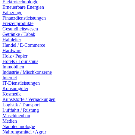
Elektrotechnologie
Erneuerbare Energien
Fahrzeuge
Finanzdienstleistungen
Freizeitprodukte
Gesundheitswesen
Getränke / Tabak
Halbleiter
Handel / E-Commerce
Hardware
Holz / Papier
Hotels / Tourismus
Immobilien
Industrie / Mischkonzerne
Internet
IT-Dienstleistungen
Konsumgüter
Kosmetik
Kunststoffe / Verpackungen
Logistik / Transport
Luftfahrt / Rüstung
Maschinenbau
Medien
Nanotechnologie
Nahrungsmittel / Agrar