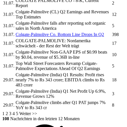
COLGATE PALMOLIVE CO
- 8-K, Current
31.07.
2
Report
Colgate-Palmolive
(CL) Q2 Earnings and Revenues
31.07.
12
Top Estimates
Colgate-Palmolive
falls after reporting soft organic
31.07.
5
sales in North America
31.07.
Colgate-Palmolive Co.
Bottom Line Drops In Q2
398
COLGATE-PALMOLIVE:
Nordamerika
31.07.
17
schwächelt - der Rest der Welt trägt
Colgate-Palmolive
Non-GAAP EPS of $0.99 beats
31.07.
10
by $0.04, revenue of $5.36B in-line
Top Wall Street Forecasters Revamp
Colgate-
31.07.
5
Palmolive
Expectations Ahead Of Q2 Earnings
Colgate-Palmolive
(India) Q1 Results: Profit rises
29.07.
nearly 7% to Rs 343 crore; EBITDA climbs to Rs
18
483 crore
Colgate-Palmolive
(India) Q1 Net Profit Up 6.9%,
29.07.
3
Revenue Grows 12%
Colgate-Palmolive
climbs after Q1 PAT jumps 7%
29.07.
8
YoY to Rs 343 cr
1
2
3
4
5
Weiter >>
108
Nachrichten in den letzten 12 Monaten