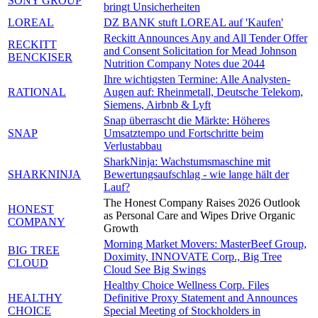
SONY GROUP
bringt Unsicherheiten
LOREAL
DZ BANK stuft LOREAL auf 'Kaufen'
Reckitt Announces Any and All Tender Offer
RECKITT
and Consent Solicitation for Mead Johnson
BENCKISER
Nutrition Company Notes due 2044
Ihre wichtigsten Termine: Alle Analysten-
RATIONAL
Augen auf: Rheinmetall, Deutsche Telekom,
Siemens, Airbnb & Lyft
Snap überrascht die Märkte: Höheres
SNAP
Umsatztempo und Fortschritte beim
Verlustabbau
SharkNinja: Wachstumsmaschine mit
SHARKNINJA
Bewertungsaufschlag - wie lange hält der
Lauf?
The Honest Company Raises 2026 Outlook
HONEST
as Personal Care and Wipes Drive Organic
COMPANY
Growth
Morning Market Movers: MasterBeef Group,
BIG TREE
Doximity, INNOVATE Corp., Big Tree
CLOUD
Cloud See Big Swings
Healthy Choice Wellness Corp. Files
HEALTHY
Definitive Proxy Statement and Announces
CHOICE
Special Meeting of Stockholders in