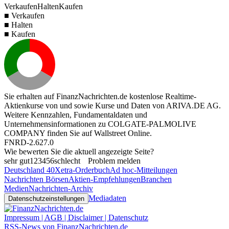
Verkaufen
Halten
Kaufen
■ Verkaufen
■ Halten
■ Kaufen
Sie erhalten auf FinanzNachrichten.de kostenlose Realtime-
Aktienkurse von
und
sowie Kurse und Daten von
ARIVA.DE AG
.
Weitere Kennzahlen, Fundamentaldaten und
Unternehmensinformationen zu COLGATE-PALMOLIVE
COMPANY finden Sie auf
Wallstreet Online
.
FNRD-2.627.0
Wie bewerten Sie die aktuell angezeigte Seite?
sehr gut
1
2
3
4
5
6
schlecht
Problem melden
Deutschland 40
Xetra-Orderbuch
Ad hoc-Mitteilungen
Nachrichten Börsen
Aktien-Empfehlungen
Branchen
Medien
Nachrichten-Archiv
Mediadaten
Datenschutzeinstellungen
Impressum | AGB | Disclaimer | Datenschutz
RSS-News von FinanzNachrichten.de