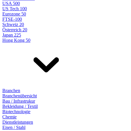
USA 500
US Tech 100
Eurozone 50
FTSE-100
Schweiz 20
Österreich 20
Japan 225
Hong Kong 50
Branchen
Branchenübersicht
Bau / Infrastrukur
Bekleidung / Textil
Biotechnologie
Chemie
Dienstleistungen
Eisen / Stahl