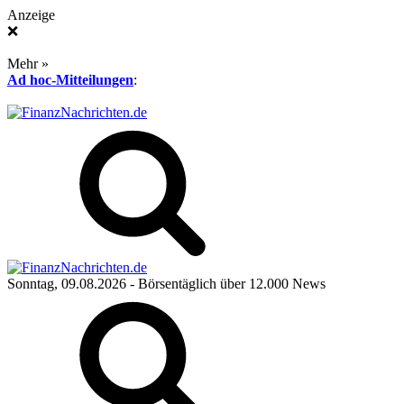
Anzeige
❌
Mehr »
Ad hoc-Mitteilungen
:
Sonntag, 09.08.2026
- Börsentäglich über 12.000 News