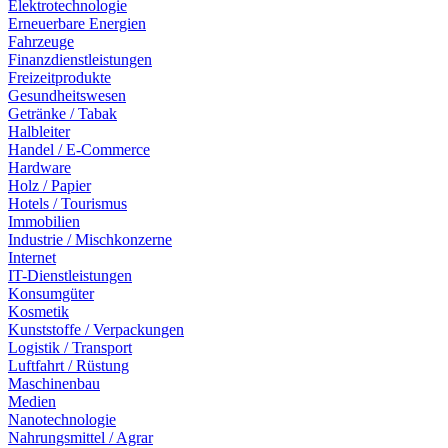
Elektrotechnologie
Erneuerbare Energien
Fahrzeuge
Finanzdienstleistungen
Freizeitprodukte
Gesundheitswesen
Getränke / Tabak
Halbleiter
Handel / E-Commerce
Hardware
Holz / Papier
Hotels / Tourismus
Immobilien
Industrie / Mischkonzerne
Internet
IT-Dienstleistungen
Konsumgüter
Kosmetik
Kunststoffe / Verpackungen
Logistik / Transport
Luftfahrt / Rüstung
Maschinenbau
Medien
Nanotechnologie
Nahrungsmittel / Agrar