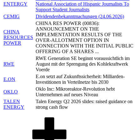
ENTERGY
National Association of Hispanic Journalists To
Support Student Journalists
CEMIG
Dividendenbekanntmachungen (24.06.2026)
CHINA RES POWER (00836):
ANNOUNCEMENT ON THE
CHINA
IMPLEMENTATION RESULTS OF THE
RESOURCES
OVER-ALLOTMENT OPTION IN
POWER
CONNECTION WITH THE INITIAL PUBLIC
OFFERING OF A SHARES ...
RWE Generation SE beginnt voraussichtlich im
RWE
August mit der Sprengung des Kohlekraftwerk
Voerde
E.on setzt auf Zukunftssicherheit: Milliarden-
E.ON
Investitionen in Verteilnetze bis 2030
Oklo Inc: Mikroreaktor-Revolution hebt
OKLO
Unternehmen auf neues Niveau
TALEN
Talen Energy Q2 2026 slides: raised guidance on
ENERGY
strong cash flow