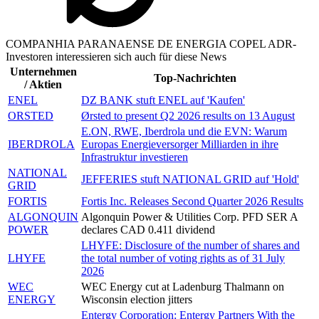
COMPANHIA PARANAENSE DE ENERGIA COPEL ADR-
Investoren interessieren sich auch für diese News
Unternehmen
Top-Nachrichten
/ Aktien
ENEL
DZ BANK stuft ENEL auf 'Kaufen'
ORSTED
Ørsted to present Q2 2026 results on 13 August
E.ON, RWE, Iberdrola und die EVN: Warum
IBERDROLA
Europas Energieversorger Milliarden in ihre
Infrastruktur investieren
NATIONAL
JEFFERIES stuft NATIONAL GRID auf 'Hold'
GRID
FORTIS
Fortis Inc. Releases Second Quarter 2026 Results
ALGONQUIN
Algonquin Power & Utilities Corp. PFD SER A
POWER
declares CAD 0.411 dividend
LHYFE: Disclosure of the number of shares and
LHYFE
the total number of voting rights as of 31 July
2026
WEC
WEC Energy cut at Ladenburg Thalmann on
ENERGY
Wisconsin election jitters
Entergy Corporation: Entergy Partners With the