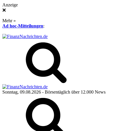
Anzeige
❌
Mehr »
Ad hoc-Mitteilungen
:
Sonntag, 09.08.2026
- Börsentäglich über 12.000 News