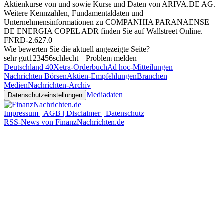
Aktienkurse von
und
sowie Kurse und Daten von
ARIVA.DE AG
.
Weitere Kennzahlen, Fundamentaldaten und
Unternehmensinformationen zu COMPANHIA PARANAENSE
DE ENERGIA COPEL ADR finden Sie auf
Wallstreet Online
.
FNRD-2.627.0
Wie bewerten Sie die aktuell angezeigte Seite?
sehr gut
1
2
3
4
5
6
schlecht
Problem melden
Deutschland 40
Xetra-Orderbuch
Ad hoc-Mitteilungen
Nachrichten Börsen
Aktien-Empfehlungen
Branchen
Medien
Nachrichten-Archiv
Mediadaten
Datenschutzeinstellungen
Impressum | AGB | Disclaimer | Datenschutz
RSS-News von FinanzNachrichten.de