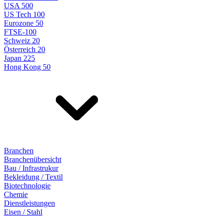
USA 500
US Tech 100
Eurozone 50
FTSE-100
Schweiz 20
Österreich 20
Japan 225
Hong Kong 50
Branchen
Branchenübersicht
Bau / Infrastrukur
Bekleidung / Textil
Biotechnologie
Chemie
Dienstleistungen
Eisen / Stahl