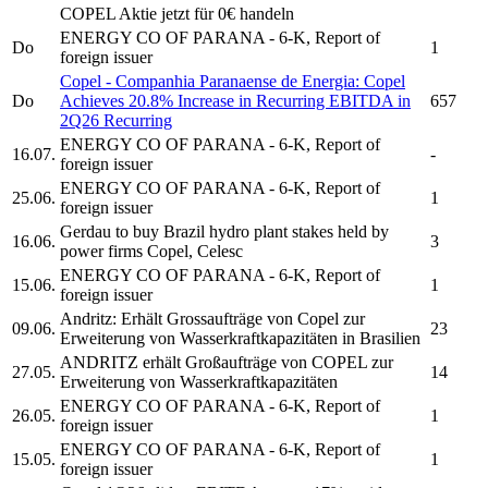
COPEL
Aktie jetzt für 0€ handeln
ENERGY CO OF PARANA
- 6-K, Report of
Do
1
foreign issuer
Copel
-
Companhia Paranaense de Energia:
Copel
Do
Achieves 20.8% Increase in Recurring EBITDA in
657
2Q26 Recurring
ENERGY CO OF PARANA
- 6-K, Report of
16.07.
-
foreign issuer
ENERGY CO OF PARANA
- 6-K, Report of
25.06.
1
foreign issuer
Gerdau to buy Brazil hydro plant stakes held by
16.06.
3
power firms
Copel,
Celesc
ENERGY CO OF PARANA
- 6-K, Report of
15.06.
1
foreign issuer
Andritz: Erhält Grossaufträge von
Copel
zur
09.06.
23
Erweiterung von Wasserkraftkapazitäten in Brasilien
ANDRITZ erhält Großaufträge von
COPEL
zur
27.05.
14
Erweiterung von Wasserkraftkapazitäten
ENERGY CO OF PARANA
- 6-K, Report of
26.05.
1
foreign issuer
ENERGY CO OF PARANA
- 6-K, Report of
15.05.
1
foreign issuer