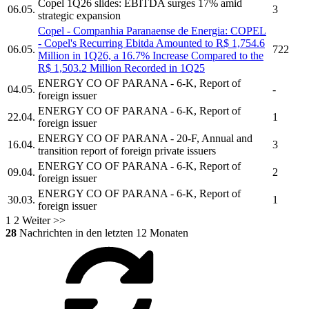
Copel
1Q26 slides: EBITDA surges 17% amid
06.05.
3
strategic expansion
Copel
-
Companhia Paranaense de Energia:
COPEL
-
Copel's
Recurring Ebitda Amounted to R$ 1,754.6
06.05.
722
Million in 1Q26, a 16.7% Increase Compared to the
R$ 1,503.2 Million Recorded in 1Q25
ENERGY CO OF PARANA
- 6-K, Report of
04.05.
-
foreign issuer
ENERGY CO OF PARANA
- 6-K, Report of
22.04.
1
foreign issuer
ENERGY CO OF PARANA
- 20-F, Annual and
16.04.
3
transition report of foreign private issuers
ENERGY CO OF PARANA
- 6-K, Report of
09.04.
2
foreign issuer
ENERGY CO OF PARANA
- 6-K, Report of
30.03.
1
foreign issuer
1
2
Weiter >>
28
Nachrichten in den letzten 12 Monaten