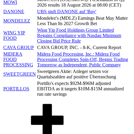
MOWI
2026 results 18 August 2026 at 08:00 (CET)
DANONE
UBS stuft DANONE auf 'Buy'
Mondelez's (MDLZ) Earnings Beat May Matter
MONDELEZ
Less Than Its 2027 Growth Bet
Wing Yip Food Holdings Group Limited
WING YIP
Regains Compliance with Nasdaq Minimum
FOOD
Closing Bid Price Rule
CAVA GROUP
CAVA GROUP, INC. - 8-K, Current Report
MIDERA
Midera Food Processing, Inc.: Midera Food
FOOD
Processing Completes Spin-Off, Begins Trading
PROCESSING
Tomorrow as Independent, Public Company
Sweetgreen Aktie: Anleger setzen vor
SWEETGREEN
Quartalszahlen auf positive Überraschung
Portillo's expects $92M-$96M adjusted
PORTILLOS
EBITDA as it targets $10M-$15M annualized
run rate savings