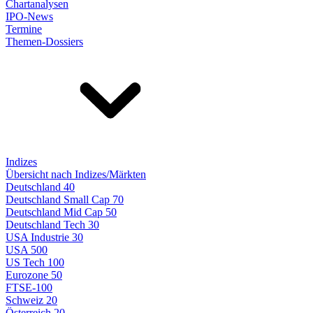
Chartanalysen
IPO-News
Termine
Themen-Dossiers
Indizes
Übersicht nach Indizes/Märkten
Deutschland 40
Deutschland Small Cap 70
Deutschland Mid Cap 50
Deutschland Tech 30
USA Industrie 30
USA 500
US Tech 100
Eurozone 50
FTSE-100
Schweiz 20
Österreich 20