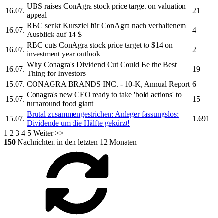
UBS raises
ConAgra
stock price target on valuation
16.07.
21
appeal
RBC senkt Kursziel für
ConAgra
nach verhaltenem
16.07.
4
Ausblick auf 14 $
RBC cuts
ConAgra
stock price target to $14 on
16.07.
2
investment year outlook
Why
Conagra's
Dividend Cut Could Be the Best
16.07.
19
Thing for Investors
15.07.
CONAGRA BRANDS INC.
- 10-K, Annual Report
6
Conagra's
new CEO ready to take 'bold actions' to
15.07.
15
turnaround food giant
Brutal zusammengestrichen: Anleger fassungslos:
15.07.
1.691
Dividende um die Hälfte gekürzt!
1
2
3
4
5
Weiter >>
150
Nachrichten in den letzten 12 Monaten