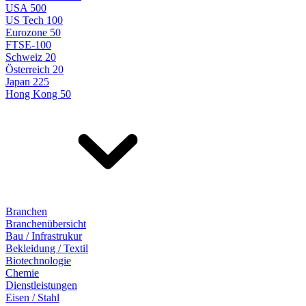
USA 500
US Tech 100
Eurozone 50
FTSE-100
Schweiz 20
Österreich 20
Japan 225
Hong Kong 50
Branchen
Branchenübersicht
Bau / Infrastrukur
Bekleidung / Textil
Biotechnologie
Chemie
Dienstleistungen
Eisen / Stahl