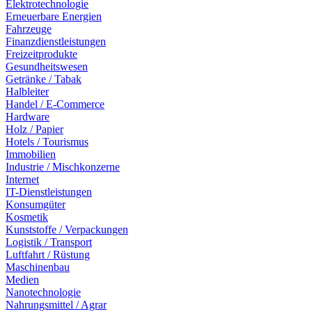
Elektrotechnologie
Erneuerbare Energien
Fahrzeuge
Finanzdienstleistungen
Freizeitprodukte
Gesundheitswesen
Getränke / Tabak
Halbleiter
Handel / E-Commerce
Hardware
Holz / Papier
Hotels / Tourismus
Immobilien
Industrie / Mischkonzerne
Internet
IT-Dienstleistungen
Konsumgüter
Kosmetik
Kunststoffe / Verpackungen
Logistik / Transport
Luftfahrt / Rüstung
Maschinenbau
Medien
Nanotechnologie
Nahrungsmittel / Agrar