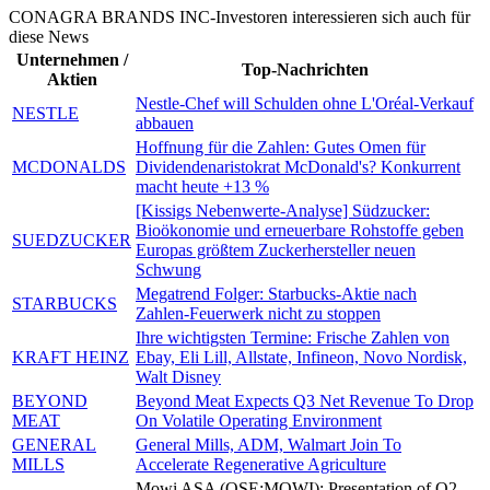
CONAGRA BRANDS INC-Investoren interessieren sich auch für
diese News
Unternehmen /
Top-Nachrichten
Aktien
Nestle-Chef will Schulden ohne L'Oréal-Verkauf
NESTLE
abbauen
Hoffnung für die Zahlen: Gutes Omen für
MCDONALDS
Dividendenaristokrat McDonald's? Konkurrent
macht heute +13 %
[Kissigs Nebenwerte-Analyse] Südzucker:
Bioökonomie und erneuerbare Rohstoffe geben
SUEDZUCKER
Europas größtem Zuckerhersteller neuen
Schwung
Megatrend Folger: Starbucks-Aktie nach
STARBUCKS
Zahlen-Feuerwerk nicht zu stoppen
Ihre wichtigsten Termine: Frische Zahlen von
KRAFT HEINZ
Ebay, Eli Lill, Allstate, Infineon, Novo Nordisk,
Walt Disney
BEYOND
Beyond Meat Expects Q3 Net Revenue To Drop
MEAT
On Volatile Operating Environment
GENERAL
General Mills, ADM, Walmart Join To
MILLS
Accelerate Regenerative Agriculture
Mowi ASA (OSE:MOWI): Presentation of Q2