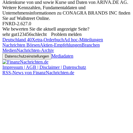
Aktienkurse von
und
sowie Kurse und Daten von
ARIVA.DE AG
.
Weitere Kennzahlen, Fundamentaldaten und
Unternehmensinformationen zu CONAGRA BRANDS INC finden
Sie auf
Wallstreet Online
.
FNRD-2.627.0
Wie bewerten Sie die aktuell angezeigte Seite?
sehr gut
1
2
3
4
5
6
schlecht
Problem melden
Deutschland 40
Xetra-Orderbuch
Ad hoc-Mitteilungen
Nachrichten Börsen
Aktien-Empfehlungen
Branchen
Medien
Nachrichten-Archiv
Mediadaten
Datenschutzeinstellungen
Impressum | AGB | Disclaimer | Datenschutz
RSS-News von FinanzNachrichten.de