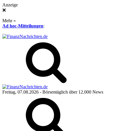
Anzeige
❌
Mehr »
Ad hoc-Mitteilungen
:
Freitag, 07.08.2026
- Börsentäglich über 12.000 News