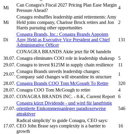
Can
Conagra's
Fiscal 2027 Pricing Plan Ease Margin
Mi
4
Pressure Ahead?
Conagra
reshuffles leadership amid retirements: Amy
Mi
Held joins company, Charisse Brock retires and Jon
2
Harris pursuing other opportunities
Conagra Brands, Inc.
:
Conagra Brands
Appoints
Di
Amy Held as Executive Vice President and Chief
131
Administrative Officer
CONAGRA BRANDS
Aktie jetzt für 0€ handeln
30.07.
Conagra
eliminates COO role in leadership shakeup
5
29.07.
Conagra
to invest $125M in supply chain resilience
11
Conagra Brands
unveils leadership changes:
29.07.
1
Company said changes will streamline its structure
28.07.
Conagra Brands
COO Tom McGough To Retire
320
28.07.
Conagra
COO Tom McGough to retire
4
28.07.
CONAGRA BRANDS INC.
- 8-K, Current Report
6
Conagra
kürzt Dividende - und wird für langfristig
27.07.
orientierte Einkommensanleger paradoxerweise
546
attraktiver
Radical simplicity' to guide
Conagra,
CEO says:
17.07.
CEO John Brase says complexity is a barrier to
16
growth