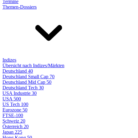
Termine
Themen-Dossiers
Indizes
Übersicht nach Indizes/Märkten
Deutschland 40
Deutschland Small Cap 70
Deutschland Mid Cap 50
Deutschland Tech 30
USA Industrie 30
USA 500
US Tech 100
Eurozone 50
FTSE-100
Schweiz 20
Österreich 20
Japan 225
Hong Kong 50