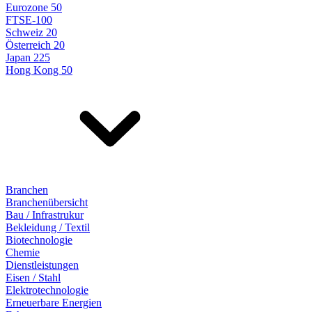
Eurozone 50
FTSE-100
Schweiz 20
Österreich 20
Japan 225
Hong Kong 50
Branchen
Branchenübersicht
Bau / Infrastrukur
Bekleidung / Textil
Biotechnologie
Chemie
Dienstleistungen
Eisen / Stahl
Elektrotechnologie
Erneuerbare Energien