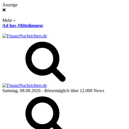
Anzeige
❌
Mehr »
Ad hoc-Mitteilungen
:
Samstag, 08.08.2026
- Börsentäglich über 12.000 News