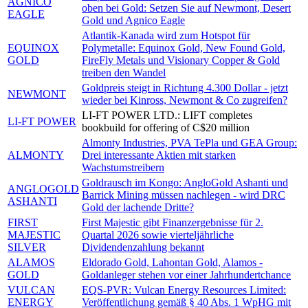
AGNICO
oben bei Gold: Setzen Sie auf Newmont, Desert
EAGLE
Gold und Agnico Eagle
Atlantik-Kanada wird zum Hotspot für
EQUINOX
Polymetalle: Equinox Gold, New Found Gold,
GOLD
FireFly Metals und Visionary Copper & Gold
treiben den Wandel
Goldpreis steigt in Richtung 4.300 Dollar - jetzt
NEWMONT
wieder bei Kinross, Newmont & Co zugreifen?
LI-FT POWER LTD.: LIFT completes
LI-FT POWER
bookbuild for offering of C$20 million
Almonty Industries, PVA TePla und GEA Group:
ALMONTY
Drei interessante Aktien mit starken
Wachstumstreibern
Goldrausch im Kongo: AngloGold Ashanti und
ANGLOGOLD
Barrick Mining müssen nachlegen - wird DRC
ASHANTI
Gold der lachende Dritte?
FIRST
First Majestic gibt Finanzergebnisse für 2.
MAJESTIC
Quartal 2026 sowie vierteljährliche
SILVER
Dividendenzahlung bekannt
ALAMOS
Eldorado Gold, Lahontan Gold, Alamos -
GOLD
Goldanleger stehen vor einer Jahrhundertchance
VULCAN
EQS-PVR: Vulcan Energy Resources Limited:
ENERGY
Veröffentlichung gemäß § 40 Abs. 1 WpHG mit