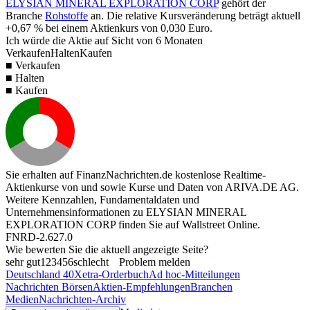
ELYSIAN MINERAL EXPLORATION CORP
gehört der
Branche
Rohstoffe
an. Die relative Kursveränderung beträgt aktuell
+0,67 %
bei einem Aktienkurs von
0,030
Euro.
Ich würde die Aktie auf Sicht von 6 Monaten
Verkaufen
Halten
Kaufen
■ Verkaufen
■ Halten
■ Kaufen
Sie erhalten auf FinanzNachrichten.de kostenlose Realtime-
Aktienkurse von
und
sowie Kurse und Daten von
ARIVA.DE AG
.
Weitere Kennzahlen, Fundamentaldaten und
Unternehmensinformationen zu ELYSIAN MINERAL
EXPLORATION CORP finden Sie auf
Wallstreet Online
.
FNRD-2.627.0
Wie bewerten Sie die aktuell angezeigte Seite?
sehr gut
1
2
3
4
5
6
schlecht
Problem melden
Deutschland 40
Xetra-Orderbuch
Ad hoc-Mitteilungen
Nachrichten Börsen
Aktien-Empfehlungen
Branchen
Medien
Nachrichten-Archiv