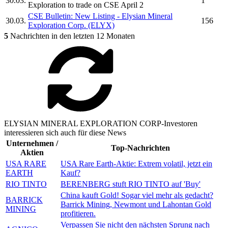
30.03.
1
Exploration
to trade on CSE April 2
CSE Bulletin: New Listing -
Elysian Mineral
30.03.
156
Exploration Corp.
(ELYX)
5
Nachrichten in den letzten 12 Monaten
ELYSIAN MINERAL EXPLORATION CORP-Investoren
interessieren sich auch für diese News
Unternehmen /
Top-Nachrichten
Aktien
USA RARE
USA Rare Earth-Aktie: Extrem volatil, jetzt ein
EARTH
Kauf?
RIO TINTO
BERENBERG stuft RIO TINTO auf 'Buy'
China kauft Gold! Sogar viel mehr als gedacht?
BARRICK
Barrick Mining, Newmont und Lahontan Gold
MINING
profitieren.
Verpassen Sie nicht den nächsten Sprung nach