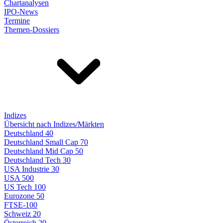
Chartanalysen
IPO-News
Termine
Themen-Dossiers
Indizes
Übersicht nach Indizes/Märkten
Deutschland 40
Deutschland Small Cap 70
Deutschland Mid Cap 50
Deutschland Tech 30
USA Industrie 30
USA 500
US Tech 100
Eurozone 50
FTSE-100
Schweiz 20
Österreich 20