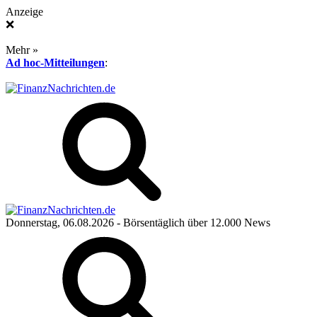
Anzeige
❌
Mehr »
Ad hoc-Mitteilungen
:
Donnerstag, 06.08.2026
- Börsentäglich über 12.000 News