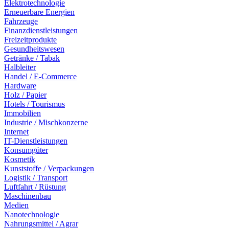
Elektrotechnologie
Erneuerbare Energien
Fahrzeuge
Finanzdienstleistungen
Freizeitprodukte
Gesundheitswesen
Getränke / Tabak
Halbleiter
Handel / E-Commerce
Hardware
Holz / Papier
Hotels / Tourismus
Immobilien
Industrie / Mischkonzerne
Internet
IT-Dienstleistungen
Konsumgüter
Kosmetik
Kunststoffe / Verpackungen
Logistik / Transport
Luftfahrt / Rüstung
Maschinenbau
Medien
Nanotechnologie
Nahrungsmittel / Agrar