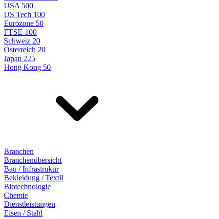
USA 500
US Tech 100
Eurozone 50
FTSE-100
Schweiz 20
Österreich 20
Japan 225
Hong Kong 50
Branchen
Branchenübersicht
Bau / Infrastrukur
Bekleidung / Textil
Biotechnologie
Chemie
Dienstleistungen
Eisen / Stahl