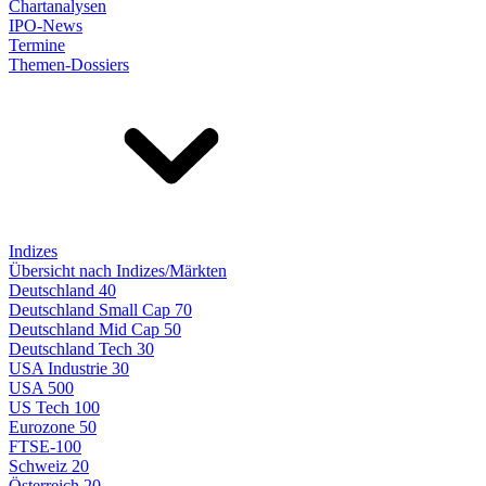
Chartanalysen
IPO-News
Termine
Themen-Dossiers
Indizes
Übersicht nach Indizes/Märkten
Deutschland 40
Deutschland Small Cap 70
Deutschland Mid Cap 50
Deutschland Tech 30
USA Industrie 30
USA 500
US Tech 100
Eurozone 50
FTSE-100
Schweiz 20
Österreich 20