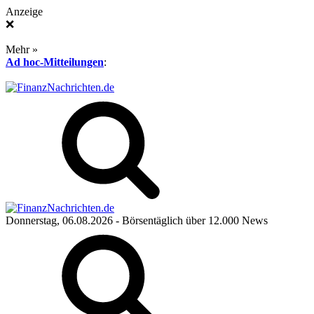
Anzeige
❌
Mehr »
Ad hoc-Mitteilungen
:
Donnerstag, 06.08.2026
- Börsentäglich über 12.000 News