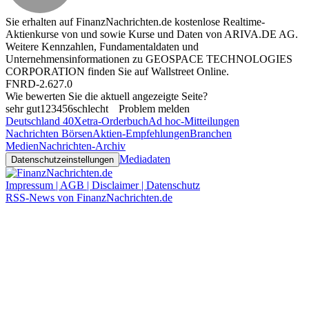
Sie erhalten auf FinanzNachrichten.de kostenlose Realtime-
Aktienkurse von
und
sowie Kurse und Daten von
ARIVA.DE AG
.
Weitere Kennzahlen, Fundamentaldaten und
Unternehmensinformationen zu GEOSPACE TECHNOLOGIES
CORPORATION finden Sie auf
Wallstreet Online
.
FNRD-2.627.0
Wie bewerten Sie die aktuell angezeigte Seite?
sehr gut
1
2
3
4
5
6
schlecht
Problem melden
Deutschland 40
Xetra-Orderbuch
Ad hoc-Mitteilungen
Nachrichten Börsen
Aktien-Empfehlungen
Branchen
Medien
Nachrichten-Archiv
Mediadaten
Datenschutzeinstellungen
Impressum | AGB | Disclaimer | Datenschutz
RSS-News von FinanzNachrichten.de