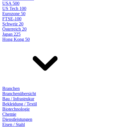
USA 500
US Tech 100
Eurozone 50
FTSE-100
Schweiz 20
Österreich 20
Japan 225
Hong Kong 50
Branchen
Branchenübersicht
Bau / Infrastrukur
Bekleidung / Textil
Biotechnologie
Chemie
Dienstleistungen
Eisen / Stahl