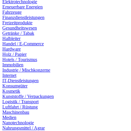
Elektrotechnologie
Erneuerbare Energien
Fahrzeuge
Finanzdienstleistungen
Freizeitprodukte
Gesundheitswesen
Getränke / Tabak
Halbleiter
Handel / E-Commerce
Hardware
Holz / Papier
Hotels / Tourismus
Immobilien
Industrie / Mischkonzerne
Internet
IT-Dienstleistungen
Konsumgüter
Kosmetik
Kunststoffe / Verpackungen
Logistik / Transport
Luftfahrt / Rüstung
Maschinenbau
Medien
Nanotechnologie
Nahrungsmittel / Agrar