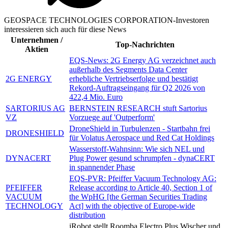
GEOSPACE TECHNOLOGIES CORPORATION-Investoren
interessieren sich auch für diese News
Unternehmen /
Top-Nachrichten
Aktien
EQS-News: 2G Energy AG verzeichnet auch
außerhalb des Segments Data Center
2G ENERGY
erhebliche Vertriebserfolge und bestätigt
Rekord-Auftragseingang für Q2 2026 von
422,4 Mio. Euro
SARTORIUS AG
BERNSTEIN RESEARCH stuft Sartorius
VZ
Vorzuege auf 'Outperform'
DroneShield in Turbulenzen - Startbahn frei
DRONESHIELD
für Volatus Aerospace und Red Cat Holdings
Wasserstoff-Wahnsinn: Wie sich NEL und
DYNACERT
Plug Power gesund schrumpfen - dynaCERT
in spannender Phase
EQS-PVR: Pfeiffer Vacuum Technology AG:
PFEIFFER
Release according to Article 40, Section 1 of
VACUUM
the WpHG [the German Securities Trading
TECHNOLOGY
Act] with the objective of Europe-wide
distribution
iRobot stellt Roomba Electro Plus Wischer und