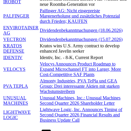
IROBOT
neue Roomba-Generation vor
Palfinger AG: Nicht eingepreiste
PALFINGER
Margenerholung und zusätzliches Potenzial
durch Frieden; KAUFEN
ENVIROTAINER
Dividendenbekanntmachungen (18.06.2026)
AG
VECTRON
Dividendenbekanntmachungen (15.07.2026)
KRATOS
Kratos wins U.S. Army contract to develop
DEFENSE
enhanced Javelin seeker
IDENTIV
Identiv, Inc. - 8-K, Current Report
Velocys Announces Product Roadmap to
VELOCYS
Expand Microchannel FT into Larger, More
Cost-Competitive SAF Plants
Almonty Industries, PVA TePla und GEA
PVA TEPLA
Group: Drei interessante Aktien mit starken
Wachstumstreibern
UNUSUAL
Unusual Machines, Inc.: Unusual Machines
MACHINES
Second Quarter 2026 Shareholder Letter
Lightwave Logic, Inc. Announces Timing of
LIGHTWAVE
Second Quarter 2026 Financial Results and
LOGIC
Business Update Call