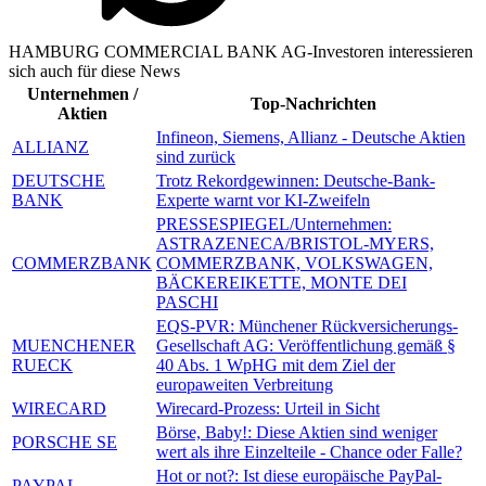
HAMBURG COMMERCIAL BANK AG-Investoren interessieren
sich auch für diese News
Unternehmen /
Top-Nachrichten
Aktien
Infineon, Siemens, Allianz - Deutsche Aktien
ALLIANZ
sind zurück
DEUTSCHE
Trotz Rekordgewinnen: Deutsche-Bank-
BANK
Experte warnt vor KI-Zweifeln
PRESSESPIEGEL/Unternehmen:
ASTRAZENECA/BRISTOL-MYERS,
COMMERZBANK
COMMERZBANK, VOLKSWAGEN,
BÄCKEREIKETTE, MONTE DEI
PASCHI
EQS-PVR: Münchener Rückversicherungs-
MUENCHENER
Gesellschaft AG: Veröffentlichung gemäß §
RUECK
40 Abs. 1 WpHG mit dem Ziel der
europaweiten Verbreitung
WIRECARD
Wirecard-Prozess: Urteil in Sicht
Börse, Baby!: Diese Aktien sind weniger
PORSCHE SE
wert als ihre Einzelteile - Chance oder Falle?
Hot or not?: Ist diese europäische PayPal-
PAYPAL