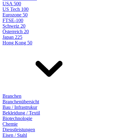
USA 500
US Tech 100
Eurozone 50
FTSE-100
Schweiz 20
Österreich 20
Japan 225
Hong Kong 50
Branchen
Branchenübersicht
Bau / Infrastrukur
Bekleidung / Textil
Biotechnologie
Chemie
Dienstleistungen
Eisen / Stahl