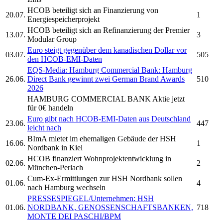
HCOB
beteiligt sich an Finanzierung von
20.07.
1
Energiespeicherprojekt
HCOB
beteiligt sich an Refinanzierung der Premier
13.07.
3
Modular Group
Euro steigt gegenüber dem kanadischen Dollar vor
03.07.
505
den
HCOB-
EMI-Daten
EQS-Media:
Hamburg Commercial Bank:
Hamburg
26.06.
Direct Bank
gewinnt zwei German Brand Awards
510
2026
HAMBURG COMMERCIAL BANK
Aktie jetzt
für 0€ handeln
Euro gibt nach
HCOB-
EMI-Daten aus Deutschland
23.06.
447
leicht nach
BImA mietet im ehemaligen Gebäude der
HSH
16.06.
1
Nordbank
in Kiel
HCOB
finanziert Wohnprojektentwicklung in
02.06.
2
München-Perlach
Cum-Ex-Ermittlungen zur
HSH Nordbank
sollen
01.06.
4
nach Hamburg wechseln
PRESSESPIEGEL/Unternehmen:
HSH
01.06.
NORDBANK,
GENOSSENSCHAFTSBANKEN,
718
MONTE DEI PASCHI/BPM