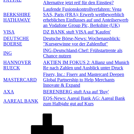
Alternative jetzt reif für den Einstieg?
Laufende Fusionskontrollverfahren: Vega
BERKSHIRE
SAS, Paris (FRA); Erwerb wettbewerblich
HATHAWAY
erheblichen Einflusses auf und Anteilserwerb
an Vodafone Group Plc, Berkshire (UK)
VISA
DZ BANK stuft VISA auf 'Kaufen'
DEUTSCHE
Deutsche Börse-News: Wochenausblick:
BOERSE
"Kursgewinne vor der Zahlenflut"
ING-Deutschland-Chef: Frühstartrente als
ING
Chance nutzen
HANNOVER
AKTIEN IM FOKUS 2: Allianz und Munich
RUECK
Re nach Zahlen und Ausblick unter Druck
Fiserv, Inc.: Fiserv and Mastercard Deepen
MASTERCARD
Global Partnership to Help Merchants
Innovate & Expand
AXA
BERENBERG stuft Axa auf 'Buy'
EQS-News: Aareal Bank AG: Aareal Bank
AAREAL BANK
zum Halbjahr gut auf Kurs