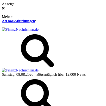
Anzeige
❌
Mehr »
Ad hoc-Mitteilungen
:
Samstag, 08.08.2026
- Börsentäglich über 12.000 News