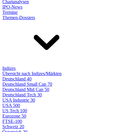
Chartanalysen
IPO-News
Termine
Themen-Dossiers
Indizes
Übersicht nach Indizes/Märkten
Deutschland 40
Deutschland Small Cap 70
Deutschland Mid Cap 50
Deutschland Tech 30
USA Industrie 30
USA 500
US Tech 100
Eurozone 50
FTSE-100
Schweiz 20
Österreich 20