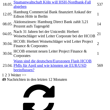
Staatsanwaltschaft Köln will
HSH-Nordbank-
Fall
18.05.
537
abgeben
Hamburg Commercial Bank
finanziert Ankauf der
12.05.
1
Edison Höfe in Berlin
Aktionszinsen:
Hamburg Direct Bank
zahlt 3,21
08.05.
14
Prozent aufs Tagesgeld
Nach 31 Jahren bei der Unicredit: Herbert
04.05.
21
Woisetschläger wird Leiter Corporate bei der
HCOB
HCOB:
Herbert Woisetschläger wird Leiter Project
30.04.
2
Finance & Corporates
HCOB
ernennt neuen Leiter Project Finance &
30.04.
1
Corporates
Wann sind die deutschen/Eurozonen Flash
HCOB
23.04.
PMIs für April und wie könnten sie EUR/USD
569
beeinflussen?
1
2
3
Weiter >>
49
Nachrichten in den letzten 12 Monaten