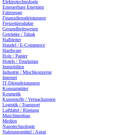
Elektrotechnologie
Erneuerbare Energien
Fahrzeuge
Finanzdienstleistungen
Freizeitprodukte
Gesundheitswesen
Getränke / Tabak
Halbleiter
Handel / E-Commerce
Hardware
Holz / Papier
Hotels / Tourismus
Immobilien
Industrie / Mischkonzerne
Internet
IT-Dienstleistungen
Konsumgüter
Kosmetik
Kunststoffe / Verpackungen
Logistik / Transport
Luftfahrt / Rüstung
Maschinenbau
Medien
Nanotechnologie
Nahrungsmittel / Agrar