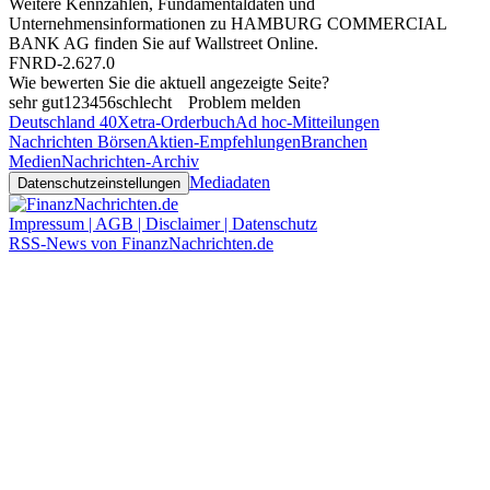
Weitere Kennzahlen, Fundamentaldaten und
Unternehmensinformationen zu HAMBURG COMMERCIAL
BANK AG finden Sie auf
Wallstreet Online
.
FNRD-2.627.0
Wie bewerten Sie die aktuell angezeigte Seite?
sehr gut
1
2
3
4
5
6
schlecht
Problem melden
Deutschland 40
Xetra-Orderbuch
Ad hoc-Mitteilungen
Nachrichten Börsen
Aktien-Empfehlungen
Branchen
Medien
Nachrichten-Archiv
Mediadaten
Datenschutzeinstellungen
Impressum | AGB | Disclaimer | Datenschutz
RSS-News von FinanzNachrichten.de