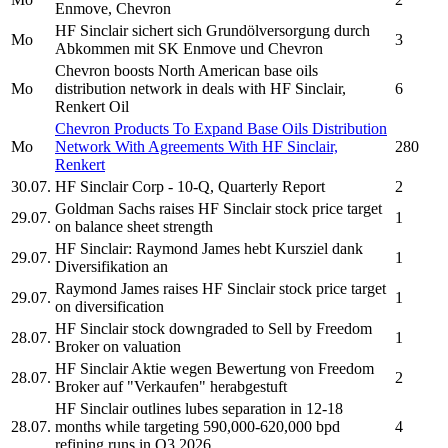
Enmove, Chevron
HF Sinclair
sichert sich Grundölversorgung durch
Mo
3
Abkommen mit SK Enmove und Chevron
Chevron boosts North American base oils
Mo
distribution network in deals with
HF Sinclair,
6
Renkert Oil
Chevron Products To Expand Base Oils Distribution
Mo
Network With Agreements With
HF Sinclair,
280
Renkert
30.07.
HF Sinclair Corp
- 10-Q, Quarterly Report
2
Goldman Sachs raises
HF Sinclair
stock price target
29.07.
1
on balance sheet strength
HF Sinclair:
Raymond James hebt Kursziel dank
29.07.
1
Diversifikation an
Raymond James raises
HF Sinclair
stock price target
29.07.
1
on diversification
HF Sinclair
stock downgraded to Sell by Freedom
28.07.
1
Broker on valuation
HF Sinclair
Aktie wegen Bewertung von Freedom
28.07.
2
Broker auf "Verkaufen" herabgestuft
HF Sinclair
outlines lubes separation in 12-18
28.07.
months while targeting 590,000-620,000 bpd
4
refining runs in Q3 2026