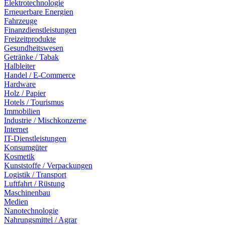
Elektrotechnologie
Erneuerbare Energien
Fahrzeuge
Finanzdienstleistungen
Freizeitprodukte
Gesundheitswesen
Getränke / Tabak
Halbleiter
Handel / E-Commerce
Hardware
Holz / Papier
Hotels / Tourismus
Immobilien
Industrie / Mischkonzerne
Internet
IT-Dienstleistungen
Konsumgüter
Kosmetik
Kunststoffe / Verpackungen
Logistik / Transport
Luftfahrt / Rüstung
Maschinenbau
Medien
Nanotechnologie
Nahrungsmittel / Agrar