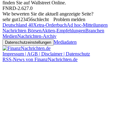
finden Sie auf
Wallstreet Online
.
FNRD-2.627.0
Wie bewerten Sie die aktuell angezeigte Seite?
sehr gut
1
2
3
4
5
6
schlecht
Problem melden
Deutschland 40
Xetra-Orderbuch
Ad hoc-Mitteilungen
Nachrichten Börsen
Aktien-Empfehlungen
Branchen
Medien
Nachrichten-Archiv
Mediadaten
Datenschutzeinstellungen
Impressum | AGB | Disclaimer | Datenschutz
RSS-News von FinanzNachrichten.de