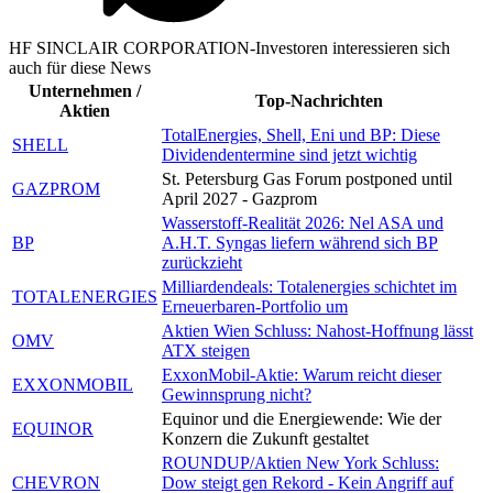
HF SINCLAIR CORPORATION-Investoren interessieren sich
auch für diese News
Unternehmen /
Top-Nachrichten
Aktien
TotalEnergies, Shell, Eni und BP: Diese
SHELL
Dividendentermine sind jetzt wichtig
St. Petersburg Gas Forum postponed until
GAZPROM
April 2027 - Gazprom
Wasserstoff-Realität 2026: Nel ASA und
BP
A.H.T. Syngas liefern während sich BP
zurückzieht
Milliardendeals: Totalenergies schichtet im
TOTALENERGIES
Erneuerbaren-Portfolio um
Aktien Wien Schluss: Nahost-Hoffnung lässt
OMV
ATX steigen
ExxonMobil-Aktie: Warum reicht dieser
EXXONMOBIL
Gewinnsprung nicht?
Equinor und die Energiewende: Wie der
EQUINOR
Konzern die Zukunft gestaltet
ROUNDUP/Aktien New York Schluss:
CHEVRON
Dow steigt gen Rekord - Kein Angriff auf