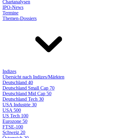
Chartanalysen
IPO-News
Termine
Themen-Dossiers
Indizes
Übersicht nach Indizes/Märkten
Deutschland 40
Deutschland Small Cap 70
Deutschland Mid Cap 50
Deutschland Tech 30
USA Industrie 30
USA 500
US Tech 100
Eurozone 50
FTSE-100
Schweiz 20
Österreich 20