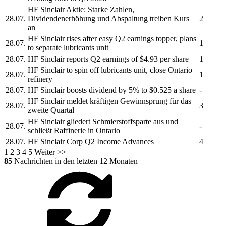
HF Sinclair
Aktie: Starke Zahlen,
28.07.
Dividendenerhöhung und Abspaltung treiben Kurs
2
an
HF Sinclair
rises after easy Q2 earnings topper, plans
28.07.
1
to separate lubricants unit
28.07.
HF Sinclair
reports Q2 earnings of $4.93 per share
1
HF Sinclair
to spin off lubricants unit, close Ontario
28.07.
1
refinery
28.07.
HF Sinclair
boosts dividend by 5% to $0.525 a share
-
HF Sinclair
meldet kräftigen Gewinnsprung für das
28.07.
3
zweite Quartal
HF Sinclair
gliedert Schmierstoffsparte aus und
28.07.
-
schließt Raffinerie in Ontario
28.07.
HF Sinclair Corp
Q2 Income Advances
4
1
2
3
4
5
Weiter >>
85
Nachrichten in den letzten 12 Monaten