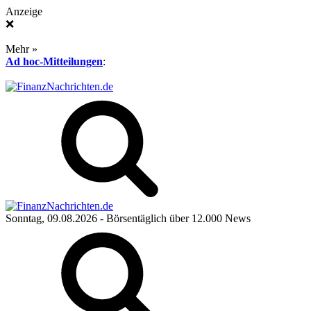
Anzeige
❌
Mehr »
Ad hoc-Mitteilungen
:
Sonntag, 09.08.2026
- Börsentäglich über 12.000 News