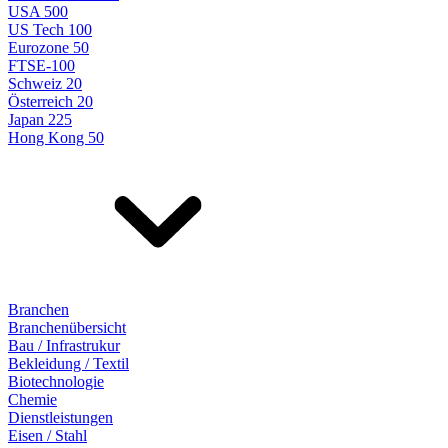
USA 500
US Tech 100
Eurozone 50
FTSE-100
Schweiz 20
Österreich 20
Japan 225
Hong Kong 50
Branchen
Branchenübersicht
Bau / Infrastrukur
Bekleidung / Textil
Biotechnologie
Chemie
Dienstleistungen
Eisen / Stahl