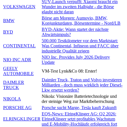
SUV-Launch verpufft: Xiaomi braucht ein
VOLKSWAGEN
Wunder im zweiten Halbjahr - die Börse
glaubt nicht daran
Börse am Morgen: Aumovio, BMW,
BMW
Konjunkturdaten, Börsentermine - Nord/LB
BYD-Aktie: Wann startet der nächste
BYD
Abwärtsimpuls?
500.000 Testkilometer vor dem Marktstart:
CONTINENTAL
Was Continental, Infineon und FACC über
industrielle Qualität zeigen
NIO Inc. Provides July 2026 Delivery
NIO INC ADR
Update
GEELY
VM-Test Lynk&Co 08: Erster!
AUTOMOBILE
Daimler Truck, Traton und Volvo investieren
DAIMLER
Milliarden - doch muss wirklich jeder Diesel-
TRUCK
Lkw ersetzt werden?
Nikola: Visionäre Batterietechnologie und
NIKOLA
der steinige Weg zur Marktbeherrschung
PORSCHE AG
Porsche sucht Marge, Tesla kauft Zukunft
EQS-News: ElringKlinger AG: Q2 2026:
ELRINGKLINGER
ElringKlinger setzt profitables Wachstum
und E-Mobility-Hochläufe erfolgreich fort