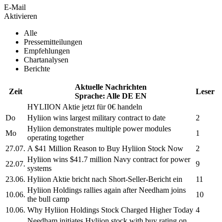
E-Mail
Aktivieren
Alle
Pressemitteilungen
Empfehlungen
Chartanalysen
Berichte
Aktuelle Nachrichten
Zeit
Leser
Sprache:
Alle
DE
EN
HYLIION
Aktie jetzt für 0€ handeln
Do
Hyliion
wins largest military contract to date
2
Hyliion
demonstrates multiple power modules
Mo
1
operating together
27.07.
A $41 Million Reason to Buy
Hyliion
Stock Now
2
Hyliion
wins $41.7 million Navy contract for power
22.07.
9
systems
23.06.
Hyliion
Aktie bricht nach Short-Seller-Bericht ein
11
Hyliion Holdings
rallies again after Needham joins
10.06.
10
the bull camp
10.06.
Why
Hyliion Holdings
Stock Charged Higher Today
4
Needham initiates
Hyliion
stock with buy rating on