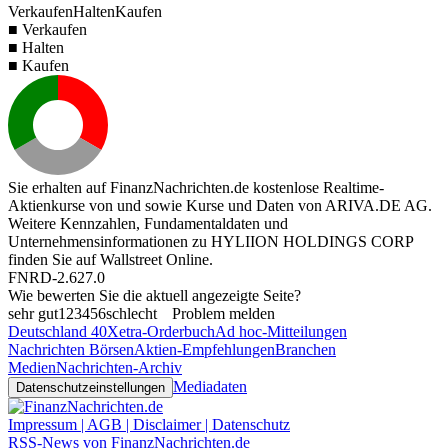
Verkaufen
Halten
Kaufen
■ Verkaufen
■ Halten
■ Kaufen
Sie erhalten auf FinanzNachrichten.de kostenlose Realtime-
Aktienkurse von
und
sowie Kurse und Daten von
ARIVA.DE AG
.
Weitere Kennzahlen, Fundamentaldaten und
Unternehmensinformationen zu HYLIION HOLDINGS CORP
finden Sie auf
Wallstreet Online
.
FNRD-2.627.0
Wie bewerten Sie die aktuell angezeigte Seite?
sehr gut
1
2
3
4
5
6
schlecht
Problem melden
Deutschland 40
Xetra-Orderbuch
Ad hoc-Mitteilungen
Nachrichten Börsen
Aktien-Empfehlungen
Branchen
Medien
Nachrichten-Archiv
Mediadaten
Datenschutzeinstellungen
Impressum | AGB | Disclaimer | Datenschutz
RSS-News von FinanzNachrichten.de