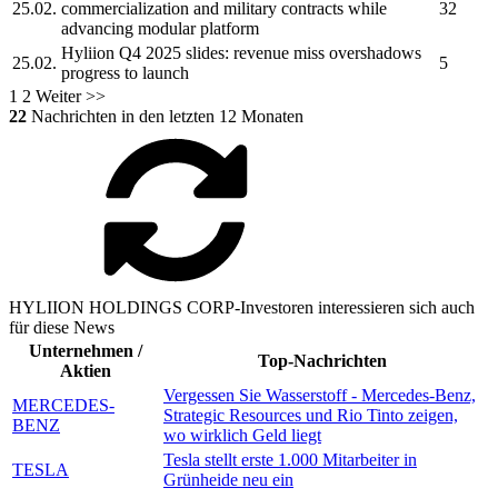
25.02.
commercialization and military contracts while
32
advancing modular platform
Hyliion
Q4 2025 slides: revenue miss overshadows
25.02.
5
progress to launch
1
2
Weiter >>
22
Nachrichten in den letzten 12 Monaten
HYLIION HOLDINGS CORP-Investoren interessieren sich auch
für diese News
Unternehmen /
Top-Nachrichten
Aktien
Vergessen Sie Wasserstoff - Mercedes-Benz,
MERCEDES-
Strategic Resources und Rio Tinto zeigen,
BENZ
wo wirklich Geld liegt
Tesla stellt erste 1.000 Mitarbeiter in
TESLA
Grünheide neu ein