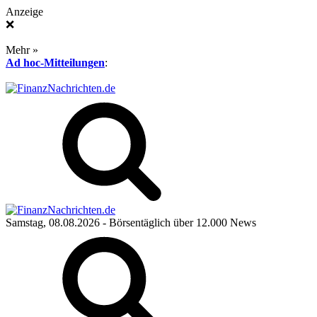
Anzeige
❌
Mehr »
Ad hoc-Mitteilungen
:
Samstag, 08.08.2026
- Börsentäglich über 12.000 News