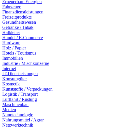
Erneuerbare Energien
Fahrzeuge
Finanzdienstleistungen
Freizeitprodukte
Gesundheitswesen
Getränke / Tabak
Halbleiter
Handel / E-Commerce
Hardware
Holz / Papier
Hotels / Tourismus
Immobilien
Industrie / Mischkonzerne
Internet
IT-Dienstleistungen
Konsumgüter
Kosmetik
Kunststoffe / Verpackungen
Logistik / Transport
Luftfahrt / Rüstung
Maschinenbau
Medien
Nanotechnologie
Nahrungsmittel / Agrar
Netzwerktechnik