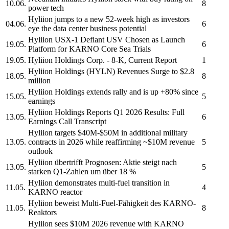
10.06.
8
power tech
Hyliion
jumps to a new 52-week high as investors
04.06.
6
eye the data center business potential
Hyliion
USX-1 Defiant USV Chosen as Launch
19.05.
6
Platform for KARNO Core Sea Trials
19.05.
Hyliion Holdings Corp.
- 8-K, Current Report
1
Hyliion Holdings
(HYLN) Revenues Surge to $2.8
18.05.
8
million
Hyliion Holdings
extends rally and is up +80% since
15.05.
5
earnings
Hyliion Holdings
Reports Q1 2026 Results: Full
13.05.
6
Earnings Call Transcript
Hyliion
targets $40M-$50M in additional military
13.05.
contracts in 2026 while reaffirming ~$10M revenue
5
outlook
Hyliion
übertrifft Prognosen: Aktie steigt nach
13.05.
5
starken Q1-Zahlen um über 18 %
Hyliion
demonstrates multi-fuel transition in
11.05.
4
KARNO reactor
Hyliion
beweist Multi-Fuel-Fähigkeit des KARNO-
11.05.
8
Reaktors
Hyliion
sees $10M 2026 revenue with KARNO