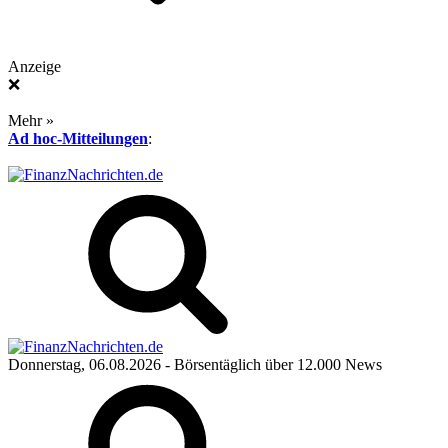
Anzeige
❌
Mehr »
Ad hoc-Mitteilungen
:
Donnerstag, 06.08.2026
- Börsentäglich über 12.000 News