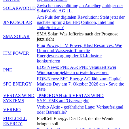
Zwischenausschüttung an Anleihegläubiger der
SOLARWORLD
SolarWorld AG i.L.
Am Puls der digitalen Revolution: Steht jetzt der
JINKOSOLAR
nächste Sprung bei HPQ Silicon, Intel und
JinkoSolar an?
SMA Solar: Was Jefferies nach der Prognose
SMA SOLAR
jetzt sieht
Plug Power, ITM Power, Blast Resources: Wie
Uran und Wasserstoff um die
ITM POWER
Energieversorgung der KI-Industrie
konkurrieren
EQS-News: PNE AG: PNE veräußert zwei
PNE
Windparkprojekte an private Investoren
EQS-News: SFC Energy AG lädt zum Capital
SFC ENERGY
Markets Day am 7. Oktober 2026 ein - Save the
Date
VESTAS WIND
JPMORGAN stuft VESTAS WIND
SYSTEMS
SYSTEMS auf 'Overweight'
Verbio Aktie - gefährliche Lage: Verkaufssignal
VERBIO
oder Bärenfalle?
FUELCELL
FuelCell Energy: Der Deal, der die Wende
ENERGY
bringen soll