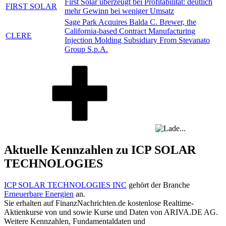
First Solar überzeugt bei Profitabilität: deutlich
FIRST SOLAR
mehr Gewinn bei weniger Umsatz
Sage Park Acquires Balda C. Brewer, the
California-based Contract Manufacturing
CLERE
Injection Molding Subsidiary From Stevanato
Group S.p.A.
Aktuelle Kennzahlen zu ICP SOLAR
TECHNOLOGIES
ICP SOLAR TECHNOLOGIES INC
gehört der Branche
Erneuerbare Energien
an.
Sie erhalten auf FinanzNachrichten.de kostenlose Realtime-
Aktienkurse von
und
sowie Kurse und Daten von
ARIVA.DE AG
.
Weitere Kennzahlen, Fundamentaldaten und