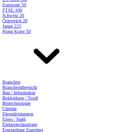
Eurozone 50
FTSE-100
Schweiz 20
Österreich 20
Japan 225
Hong Kong 50
Branchen
Branchenübersicht
Bau / Infrastrukur
Bekleidung / Textil
Biotechnologie
Chemie
Dienstleistungen
Eisen / Stahl
Elektrotechnologie
Erneuerbare Energien