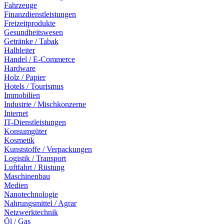
Fahrzeuge
Finanzdienstleistungen
Freizeitprodukte
Gesundheitswesen
Getränke / Tabak
Halbleiter
Handel / E-Commerce
Hardware
Holz / Papier
Hotels / Tourismus
Immobilien
Industrie / Mischkonzerne
Internet
IT-Dienstleistungen
Konsumgüter
Kosmetik
Kunststoffe / Verpackungen
Logistik / Transport
Luftfahrt / Rüstung
Maschinenbau
Medien
Nanotechnologie
Nahrungsmittel / Agrar
Netzwerktechnik
Öl / Gas