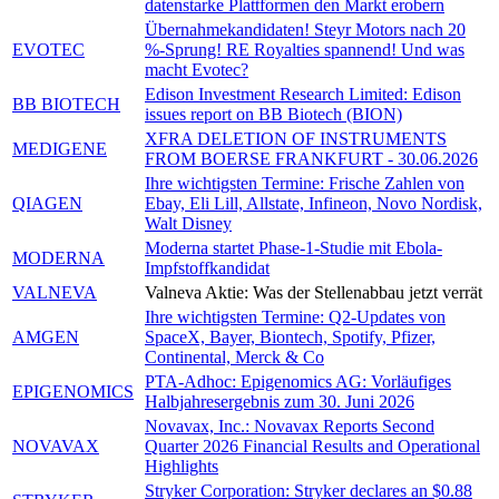
datenstarke Plattformen den Markt erobern
Übernahmekandidaten! Steyr Motors nach 20
EVOTEC
%-Sprung! RE Royalties spannend! Und was
macht Evotec?
Edison Investment Research Limited: Edison
BB BIOTECH
issues report on BB Biotech (BION)
XFRA DELETION OF INSTRUMENTS
MEDIGENE
FROM BOERSE FRANKFURT - 30.06.2026
Ihre wichtigsten Termine: Frische Zahlen von
QIAGEN
Ebay, Eli Lill, Allstate, Infineon, Novo Nordisk,
Walt Disney
Moderna startet Phase-1-Studie mit Ebola-
MODERNA
Impfstoffkandidat
VALNEVA
Valneva Aktie: Was der Stellenabbau jetzt verrät
Ihre wichtigsten Termine: Q2-Updates von
AMGEN
SpaceX, Bayer, Biontech, Spotify, Pfizer,
Continental, Merck & Co
PTA-Adhoc:
Epigenomics AG: Vorläufiges
EPIGENOMICS
Halbjahresergebnis zum 30. Juni 2026
Novavax, Inc.: Novavax Reports Second
NOVAVAX
Quarter 2026 Financial Results and Operational
Highlights
Stryker Corporation: Stryker declares an $0.88