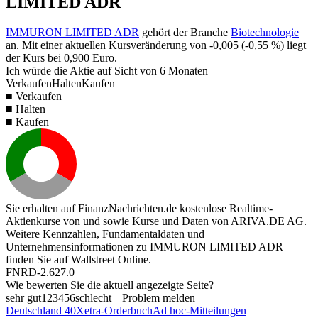
LIMITED ADR
IMMURON LIMITED ADR
gehört der Branche
Biotechnologie
an. Mit einer aktuellen Kursveränderung von
-0,005
(
-0,55 %
) liegt
der Kurs bei
0,900
Euro.
Ich würde die Aktie auf Sicht von 6 Monaten
Verkaufen
Halten
Kaufen
■ Verkaufen
■ Halten
■ Kaufen
Sie erhalten auf FinanzNachrichten.de kostenlose Realtime-
Aktienkurse von
und
sowie Kurse und Daten von
ARIVA.DE AG
.
Weitere Kennzahlen, Fundamentaldaten und
Unternehmensinformationen zu IMMURON LIMITED ADR
finden Sie auf
Wallstreet Online
.
FNRD-2.627.0
Wie bewerten Sie die aktuell angezeigte Seite?
sehr gut
1
2
3
4
5
6
schlecht
Problem melden
Deutschland 40
Xetra-Orderbuch
Ad hoc-Mitteilungen