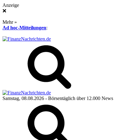
Anzeige
❌
Mehr »
Ad hoc-Mitteilungen
:
Samstag, 08.08.2026
- Börsentäglich über 12.000 News