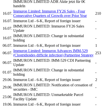
IMMURON LIMITED ADR
Aktie jetzt für 0€
handeln
Immuron Limited:
Immuron
FY26 Sales - Four
16.07.
210
Consecutive Quarters of Growth over Prior Year
16.07.
Immuron Ltd
- 6-K, Report of foreign issuer
-
IMMURON LIMITED:
Immuron
FY26 Sales
16.07.
-
Update
IMMURON LIMITED:
Change in substantial
16.07.
-
holding
06.07.
Immuron Ltd
- 6-K, Report of foreign issuer
1
Immuron Limited:
Immuron
Advances IMM-529
06.07.
253
(Clostridioides difficile infection) Partnering Strategy
IMMURON LIMITED:
IMM-529 CDI Partnering
06.07.
-
Update
IMMURON LIMITED:
Change in substantial
01.07.
-
holding
29.06.
Immuron Ltd
- 6-K, Report of foreign issuer
2
IMMURON LIMITED:
Notification of cessation of
29.06.
-
securities - IMC
IMMURON LIMITED:
Unmarketable Parcel
23.06.
-
Facility Update
19.06.
Immuron Ltd
- 6-K, Report of foreign issuer
-