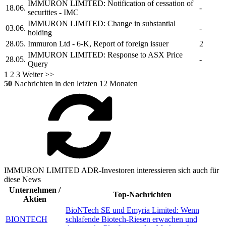
IMMURON LIMITED:
Notification of cessation of
18.06.
-
securities - IMC
IMMURON LIMITED:
Change in substantial
03.06.
-
holding
28.05.
Immuron Ltd
- 6-K, Report of foreign issuer
2
IMMURON LIMITED:
Response to ASX Price
28.05.
-
Query
1
2
3
Weiter >>
50
Nachrichten in den letzten 12 Monaten
IMMURON LIMITED ADR-Investoren interessieren sich auch für
diese News
Unternehmen /
Top-Nachrichten
Aktien
BioNTech SE und Emyria Limited: Wenn
BIONTECH
schlafende Biotech-Riesen erwachen und