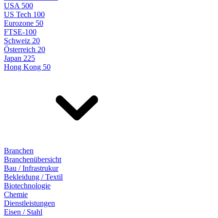
USA 500
US Tech 100
Eurozone 50
FTSE-100
Schweiz 20
Österreich 20
Japan 225
Hong Kong 50
Branchen
Branchenübersicht
Bau / Infrastrukur
Bekleidung / Textil
Biotechnologie
Chemie
Dienstleistungen
Eisen / Stahl