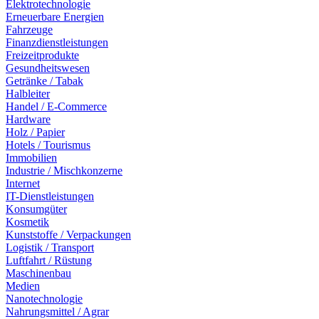
Elektrotechnologie
Erneuerbare Energien
Fahrzeuge
Finanzdienstleistungen
Freizeitprodukte
Gesundheitswesen
Getränke / Tabak
Halbleiter
Handel / E-Commerce
Hardware
Holz / Papier
Hotels / Tourismus
Immobilien
Industrie / Mischkonzerne
Internet
IT-Dienstleistungen
Konsumgüter
Kosmetik
Kunststoffe / Verpackungen
Logistik / Transport
Luftfahrt / Rüstung
Maschinenbau
Medien
Nanotechnologie
Nahrungsmittel / Agrar