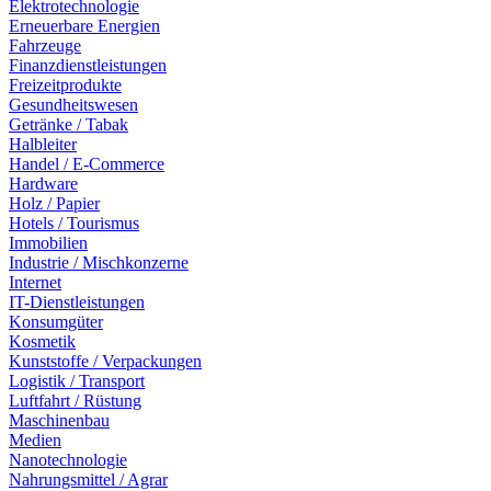
Elektrotechnologie
Erneuerbare Energien
Fahrzeuge
Finanzdienstleistungen
Freizeitprodukte
Gesundheitswesen
Getränke / Tabak
Halbleiter
Handel / E-Commerce
Hardware
Holz / Papier
Hotels / Tourismus
Immobilien
Industrie / Mischkonzerne
Internet
IT-Dienstleistungen
Konsumgüter
Kosmetik
Kunststoffe / Verpackungen
Logistik / Transport
Luftfahrt / Rüstung
Maschinenbau
Medien
Nanotechnologie
Nahrungsmittel / Agrar