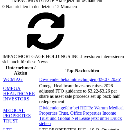
IMPAC MORTGAGE
Aktie jetzt für 0€ handeln
0
Nachrichten in den letzten 12 Monaten
IMPAC MORTGAGE HOLDINGS INC-Investoren interessieren
sich auch für diese News
Unternehmen /
Top-Nachrichten
Aktien
WCM AG
Dividendenbekanntmachungen (09.07.2026)
Omega Healthcare Investors raises 2026
OMEGA
adjusted FFO guidance to $3.22-$3.26 per
HEALTHCARE
share as asset-sale proceeds set up back-half
INVESTORS
redeployment
Dividendengefahr bei REITs: Warum Medical
MEDICAL
Properties Trust, Office Properties Income
PROPERTIES
Trust und Global Net Lease jetzt unter Druck
TRUST
stehen
LTC
LTC PROPERTIES INC - 10-Q, Quarterly