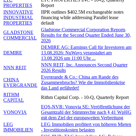
PROPERTIES
Report
INNOVATIVE
IIPR outlines $402.5M exchangeable notes
INDUSTRIAL
financing while addressing Parallel lease
PROPERTIES
default
Gladstone Commercial Corporation Reports
GLADSTONE
Results for the Second Quarter Ended June 30,
COMMERCIAL
2026
DEMIRE AG: Earnings Call für Investoren am
DEMIRE
13.08.2026: NuWays veranstaltet am
13.08.2026 um 11:00 Uhr ...
NNN REIT, Inc. Announces Second Quarter
NNN REIT
2026 Results
Evergrande & Co.: China am Rande des
CHINA
Zusammenbruchs? Wie die Immobilienkrise
EVERGRANDE
das Land gefährdet!
RITHM
Rithm Capital Corp. - 10-Q, Quarterly Report
CAPITAL
EQS-NVR: Vonovia SE: Veröffentlichung der
VONOVIA
Gesamtzahl der Stimmrechte nach § 41 WpHG
mit dem Ziel der europaweiten Verbreitung
LEG
LEG Immobilien profitiert von höheren Mieten
IMMOBILIEN
- Investitionskosten belasten