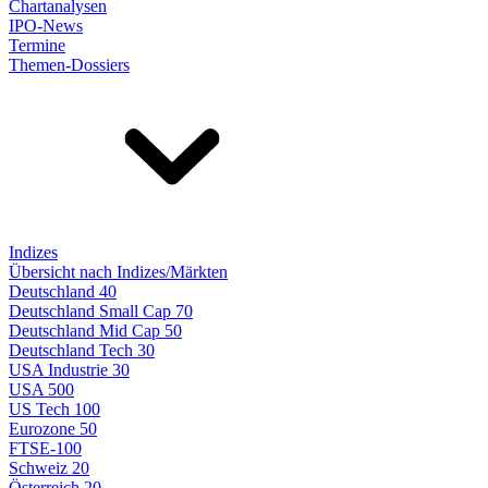
Chartanalysen
IPO-News
Termine
Themen-Dossiers
Indizes
Übersicht nach Indizes/Märkten
Deutschland 40
Deutschland Small Cap 70
Deutschland Mid Cap 50
Deutschland Tech 30
USA Industrie 30
USA 500
US Tech 100
Eurozone 50
FTSE-100
Schweiz 20
Österreich 20