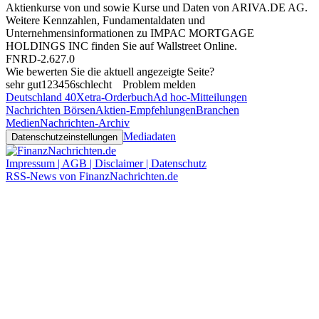
Aktienkurse von
und
sowie Kurse und Daten von
ARIVA.DE AG
.
Weitere Kennzahlen, Fundamentaldaten und
Unternehmensinformationen zu IMPAC MORTGAGE
HOLDINGS INC finden Sie auf
Wallstreet Online
.
FNRD-2.627.0
Wie bewerten Sie die aktuell angezeigte Seite?
sehr gut
1
2
3
4
5
6
schlecht
Problem melden
Deutschland 40
Xetra-Orderbuch
Ad hoc-Mitteilungen
Nachrichten Börsen
Aktien-Empfehlungen
Branchen
Medien
Nachrichten-Archiv
Mediadaten
Datenschutzeinstellungen
Impressum | AGB | Disclaimer | Datenschutz
RSS-News von FinanzNachrichten.de