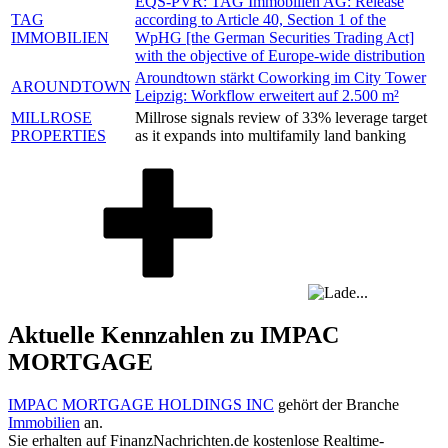
EQS-PVR: TAG Immobilien AG: Release
TAG
according to Article 40, Section 1 of the
IMMOBILIEN
WpHG [the German Securities Trading Act]
with the objective of Europe-wide distribution
Aroundtown stärkt Coworking im City Tower
AROUNDTOWN
Leipzig: Workflow erweitert auf 2.500 m²
MILLROSE
Millrose signals review of 33% leverage target
PROPERTIES
as it expands into multifamily land banking
Aktuelle Kennzahlen zu IMPAC
MORTGAGE
IMPAC MORTGAGE HOLDINGS INC
gehört der Branche
Immobilien
an.
Sie erhalten auf FinanzNachrichten.de kostenlose Realtime-