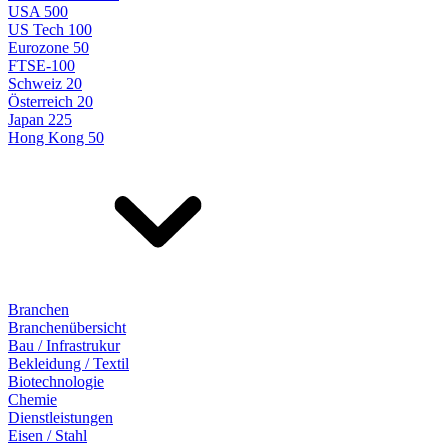
USA 500
US Tech 100
Eurozone 50
FTSE-100
Schweiz 20
Österreich 20
Japan 225
Hong Kong 50
Branchen
Branchenübersicht
Bau / Infrastrukur
Bekleidung / Textil
Biotechnologie
Chemie
Dienstleistungen
Eisen / Stahl