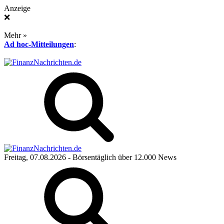
Anzeige
❌
Mehr »
Ad hoc-Mitteilungen
:
Freitag, 07.08.2026
- Börsentäglich über 12.000 News