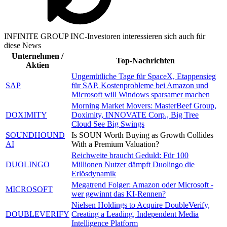
INFINITE GROUP INC-Investoren interessieren sich auch für
diese News
Unternehmen /
Top-Nachrichten
Aktien
Ungemütliche Tage für SpaceX, Etappensieg
SAP
für SAP, Kostenprobleme bei Amazon und
Microsoft will Windows sparsamer machen
Morning Market Movers: MasterBeef Group,
DOXIMITY
Doximity, INNOVATE Corp., Big Tree
Cloud See Big Swings
SOUNDHOUND
Is SOUN Worth Buying as Growth Collides
AI
With a Premium Valuation?
Reichweite braucht Geduld: Für 100
DUOLINGO
Millionen Nutzer dämpft Duolingo die
Erlösdynamik
Megatrend Folger: Amazon oder Microsoft -
MICROSOFT
wer gewinnt das KI-Rennen?
Nielsen Holdings to Acquire DoubleVerify,
DOUBLEVERIFY
Creating a Leading, Independent Media
Intelligence Platform