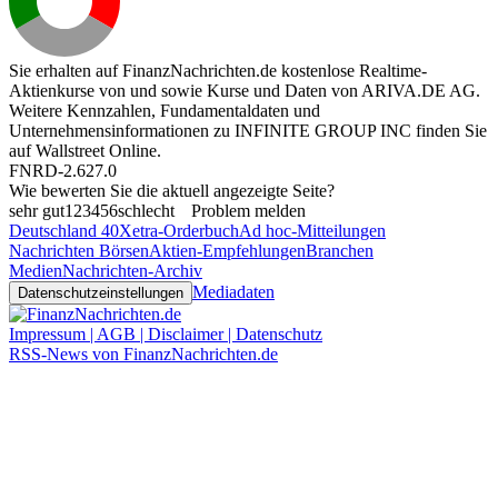
Sie erhalten auf FinanzNachrichten.de kostenlose Realtime-
Aktienkurse von
und
sowie Kurse und Daten von
ARIVA.DE AG
.
Weitere Kennzahlen, Fundamentaldaten und
Unternehmensinformationen zu INFINITE GROUP INC finden Sie
auf
Wallstreet Online
.
FNRD-2.627.0
Wie bewerten Sie die aktuell angezeigte Seite?
sehr gut
1
2
3
4
5
6
schlecht
Problem melden
Deutschland 40
Xetra-Orderbuch
Ad hoc-Mitteilungen
Nachrichten Börsen
Aktien-Empfehlungen
Branchen
Medien
Nachrichten-Archiv
Mediadaten
Datenschutzeinstellungen
Impressum | AGB | Disclaimer | Datenschutz
RSS-News von FinanzNachrichten.de