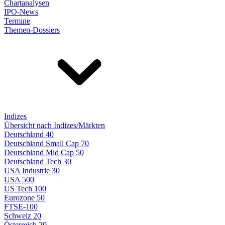
Chartanalysen
IPO-News
Termine
Themen-Dossiers
Indizes
Übersicht nach Indizes/Märkten
Deutschland 40
Deutschland Small Cap 70
Deutschland Mid Cap 50
Deutschland Tech 30
USA Industrie 30
USA 500
US Tech 100
Eurozone 50
FTSE-100
Schweiz 20
Österreich 20