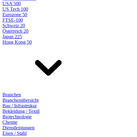
USA 500
US Tech 100
Eurozone 50
FTSE-100
Schweiz 20
Österreich 20
Japan 225
Hong Kong 50
Branchen
Branchenübersicht
Bau / Infrastrukur
Bekleidung / Textil
Biotechnologie
Chemie
Dienstleistungen
Eisen / Stahl