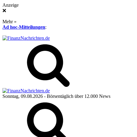
Anzeige
❌
Mehr »
Ad hoc-Mitteilungen
:
Sonntag, 09.08.2026
- Börsentäglich über 12.000 News