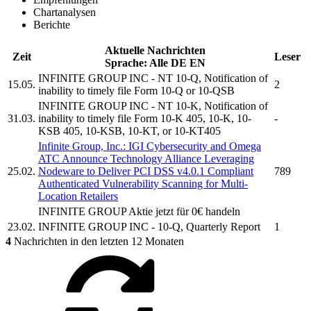
Chartanalysen
Berichte
Aktuelle Nachrichten
Zeit
Leser
Sprache:
Alle
DE
EN
INFINITE GROUP INC
- NT 10-Q, Notification of
15.05.
2
inability to timely file Form 10-Q or 10-QSB
INFINITE GROUP INC
- NT 10-K, Notification of
31.03.
inability to timely file Form 10-K 405, 10-K, 10-
-
KSB 405, 10-KSB, 10-KT, or 10-KT405
Infinite Group, Inc.
:
IGI Cybersecurity
and Omega
ATC Announce Technology Alliance Leveraging
25.02.
Nodeware to Deliver PCI DSS v4.0.1 Compliant
789
Authenticated Vulnerability Scanning for Multi-
Location Retailers
INFINITE GROUP
Aktie jetzt für 0€ handeln
23.02.
INFINITE GROUP INC
- 10-Q, Quarterly Report
1
4
Nachrichten in den letzten 12 Monaten