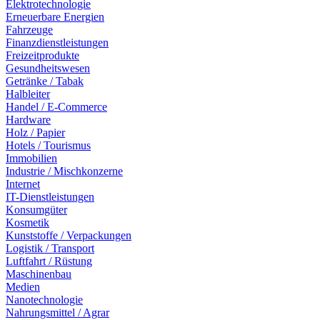
Elektrotechnologie
Erneuerbare Energien
Fahrzeuge
Finanzdienstleistungen
Freizeitprodukte
Gesundheitswesen
Getränke / Tabak
Halbleiter
Handel / E-Commerce
Hardware
Holz / Papier
Hotels / Tourismus
Immobilien
Industrie / Mischkonzerne
Internet
IT-Dienstleistungen
Konsumgüter
Kosmetik
Kunststoffe / Verpackungen
Logistik / Transport
Luftfahrt / Rüstung
Maschinenbau
Medien
Nanotechnologie
Nahrungsmittel / Agrar