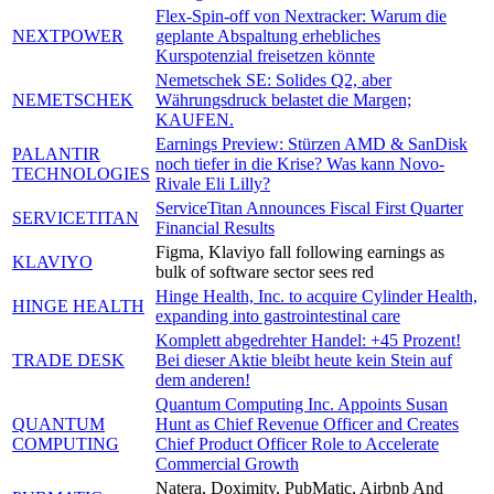
Flex-Spin-off von Nextracker: Warum die
NEXTPOWER
geplante Abspaltung erhebliches
Kurspotenzial freisetzen könnte
Nemetschek SE: Solides Q2, aber
NEMETSCHEK
Währungsdruck belastet die Margen;
KAUFEN.
Earnings Preview: Stürzen AMD & SanDisk
PALANTIR
noch tiefer in die Krise? Was kann Novo-
TECHNOLOGIES
Rivale Eli Lilly?
ServiceTitan Announces Fiscal First Quarter
SERVICETITAN
Financial Results
Figma, Klaviyo fall following earnings as
KLAVIYO
bulk of software sector sees red
Hinge Health, Inc. to acquire Cylinder Health,
HINGE HEALTH
expanding into gastrointestinal care
Komplett abgedrehter Handel: +45 Prozent!
TRADE DESK
Bei dieser Aktie bleibt heute kein Stein auf
dem anderen!
Quantum Computing Inc. Appoints Susan
QUANTUM
Hunt as Chief Revenue Officer and Creates
COMPUTING
Chief Product Officer Role to Accelerate
Commercial Growth
Natera, Doximity, PubMatic, Airbnb And