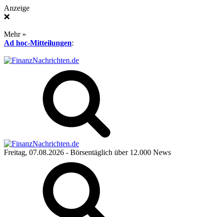
Anzeige
❌
Mehr »
Ad hoc-Mitteilungen
:
Freitag, 07.08.2026
- Börsentäglich über 12.000 News