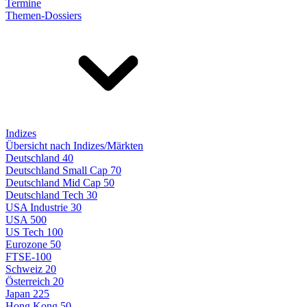
Termine
Themen-Dossiers
Indizes
Übersicht nach Indizes/Märkten
Deutschland 40
Deutschland Small Cap 70
Deutschland Mid Cap 50
Deutschland Tech 30
USA Industrie 30
USA 500
US Tech 100
Eurozone 50
FTSE-100
Schweiz 20
Österreich 20
Japan 225
Hong Kong 50