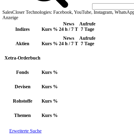
SalesCloser Technologies: Facebook, YouTube, Instagram, WhatsAp
Anzeige
News
Aufrufe
Indizes
Kurs
%
24 h / 7 T
7 Tage
News
Aufrufe
Aktien
Kurs
%
24 h / 7 T
7 Tage
Xetra-Orderbuch
Fonds
Kurs
%
Devisen
Kurs
%
Rohstoffe
Kurs
%
Themen
Kurs
%
Erweiterte Suche