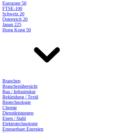
Eurozone 50
FTSE-100
Schweiz 20
Österreich 20
Japan 225
Hong Kong 50
Branchen
Branchenübersicht
Bau / Infrastrukur
Bekleidung / Textil
Biotechnologie
Chemie
Dienstleistungen
Eisen / Stahl
Elektrotechnologie
Erneuerbare Energien