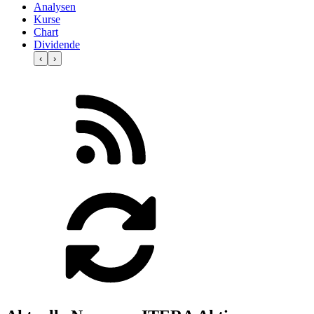
Analysen
Kurse
Chart
Dividende
‹
›