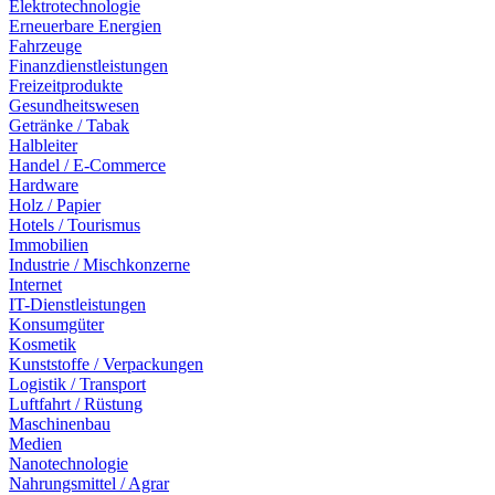
Elektrotechnologie
Erneuerbare Energien
Fahrzeuge
Finanzdienstleistungen
Freizeitprodukte
Gesundheitswesen
Getränke / Tabak
Halbleiter
Handel / E-Commerce
Hardware
Holz / Papier
Hotels / Tourismus
Immobilien
Industrie / Mischkonzerne
Internet
IT-Dienstleistungen
Konsumgüter
Kosmetik
Kunststoffe / Verpackungen
Logistik / Transport
Luftfahrt / Rüstung
Maschinenbau
Medien
Nanotechnologie
Nahrungsmittel / Agrar