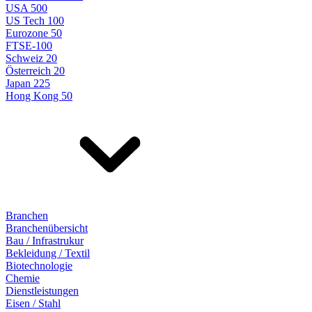
USA 500
US Tech 100
Eurozone 50
FTSE-100
Schweiz 20
Österreich 20
Japan 225
Hong Kong 50
Branchen
Branchenübersicht
Bau / Infrastrukur
Bekleidung / Textil
Biotechnologie
Chemie
Dienstleistungen
Eisen / Stahl