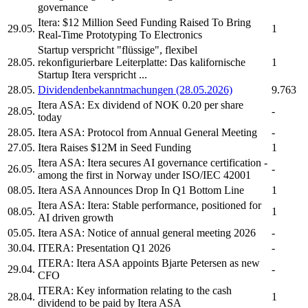
governance
Itera:
$12 Million Seed Funding Raised To Bring
29.05.
1
Real-Time Prototyping To Electronics
Startup verspricht "flüssige", flexibel
28.05.
rekonfigurierbare Leiterplatte: Das kalifornische
1
Startup
Itera
verspricht ...
28.05.
Dividendenbekanntmachungen (28.05.2026)
9.763
Itera ASA:
Ex dividend of NOK 0.20 per share
28.05.
-
today
28.05.
Itera ASA:
Protocol from Annual General Meeting
-
27.05.
Itera
Raises $12M in Seed Funding
1
Itera ASA:
Itera
secures AI governance certification -
26.05.
-
among the first in Norway under ISO/IEC 42001
08.05.
Itera ASA
Announces Drop In Q1 Bottom Line
1
Itera ASA:
Itera:
Stable performance, positioned for
08.05.
1
AI driven growth
05.05.
Itera ASA:
Notice of annual general meeting 2026
-
30.04.
ITERA:
Presentation Q1 2026
-
ITERA:
Itera ASA
appoints Bjarte Petersen as new
29.04.
-
CFO
ITERA:
Key information relating to the cash
28.04.
1
dividend to be paid by
Itera ASA