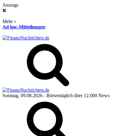
Anzeige
❌
Mehr »
Ad hoc-Mitteilungen
:
Sonntag, 09.08.2026
- Börsentäglich über 12.000 News