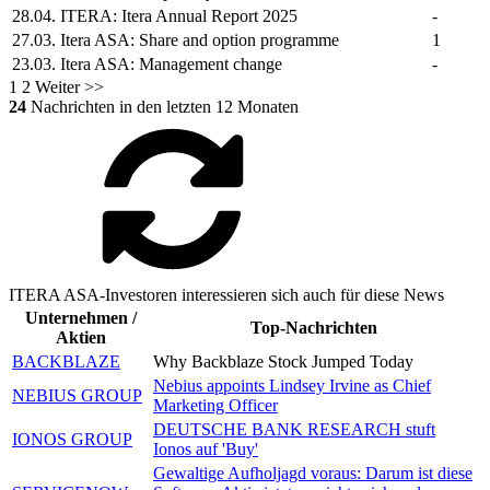
28.04.
ITERA:
Itera
Annual Report 2025
-
27.03.
Itera ASA:
Share and option programme
1
23.03.
Itera ASA:
Management change
-
1
2
Weiter >>
24
Nachrichten in den letzten 12 Monaten
ITERA ASA-Investoren interessieren sich auch für diese News
Unternehmen /
Top-Nachrichten
Aktien
BACKBLAZE
Why Backblaze Stock Jumped Today
Nebius appoints Lindsey Irvine as Chief
NEBIUS GROUP
Marketing Officer
DEUTSCHE BANK RESEARCH stuft
IONOS GROUP
Ionos auf 'Buy'
Gewaltige Aufholjagd voraus: Darum ist diese