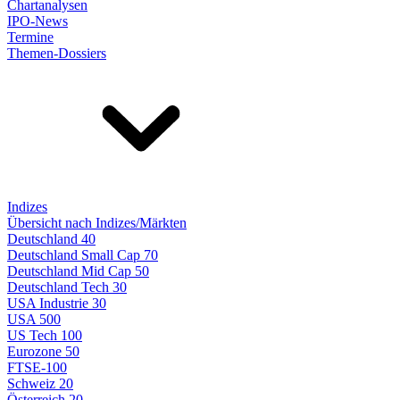
Chartanalysen
IPO-News
Termine
Themen-Dossiers
Indizes
Übersicht nach Indizes/Märkten
Deutschland 40
Deutschland Small Cap 70
Deutschland Mid Cap 50
Deutschland Tech 30
USA Industrie 30
USA 500
US Tech 100
Eurozone 50
FTSE-100
Schweiz 20
Österreich 20