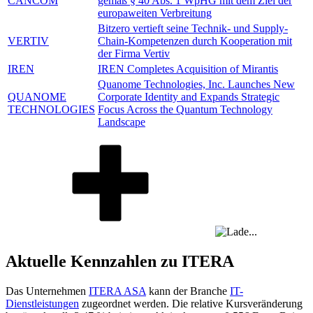
CANCOM
gemäß § 40 Abs. 1 WpHG mit dem Ziel der
europaweiten Verbreitung
Bitzero vertieft seine Technik- und Supply-
VERTIV
Chain-Kompetenzen durch Kooperation mit
der Firma Vertiv
IREN
IREN Completes Acquisition of Mirantis
Quanome Technologies, Inc. Launches New
QUANOME
Corporate Identity and Expands Strategic
TECHNOLOGIES
Focus Across the Quantum Technology
Landscape
Aktuelle Kennzahlen zu ITERA
Das Unternehmen
ITERA ASA
kann der Branche
IT-
Dienstleistungen
zugeordnet werden. Die relative Kursveränderung