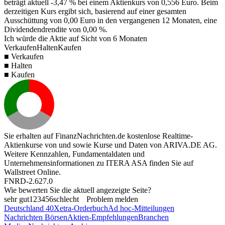
beträgt aktuell
-3,47 %
bei einem Aktienkurs von
0,556
Euro. Beim
derzeitigen Kurs ergibt sich, basierend auf einer gesamten
Ausschüttung von
0,00
Euro in den vergangenen 12 Monaten, eine
Dividendendrendite von
0,00 %
.
Ich würde die Aktie auf Sicht von 6 Monaten
Verkaufen
Halten
Kaufen
■ Verkaufen
■ Halten
■ Kaufen
Sie erhalten auf FinanzNachrichten.de kostenlose Realtime-
Aktienkurse von
und
sowie Kurse und Daten von
ARIVA.DE AG
.
Weitere Kennzahlen, Fundamentaldaten und
Unternehmensinformationen zu ITERA ASA finden Sie auf
Wallstreet Online
.
FNRD-2.627.0
Wie bewerten Sie die aktuell angezeigte Seite?
sehr gut
1
2
3
4
5
6
schlecht
Problem melden
Deutschland 40
Xetra-Orderbuch
Ad hoc-Mitteilungen
Nachrichten Börsen
Aktien-Empfehlungen
Branchen