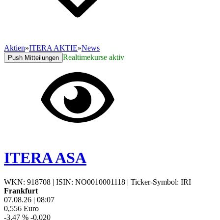
Aktien
»
ITERA AKTIE
»
News
Realtimekurse aktiv
Push Mitteilungen
ITERA ASA
WKN: 918708
|
ISIN: NO0010001118
|
Ticker-Symbol: IRI
Frankfurt
07.08.26
|
08:07
0,556
Euro
-3,47 %
-0,020