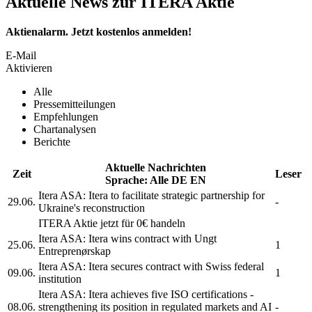
Aktuelle News zur ITERA Aktie
Aktienalarm. Jetzt kostenlos anmelden!
E-Mail
Aktivieren
Alle
Pressemitteilungen
Empfehlungen
Chartanalysen
Berichte
Aktuelle Nachrichten
Zeit
Leser
Sprache:
Alle
DE
EN
Itera ASA:
Itera
to facilitate strategic partnership for
29.06.
-
Ukraine's reconstruction
ITERA
Aktie jetzt für 0€ handeln
Itera ASA:
Itera
wins contract with Ungt
25.06.
1
Entreprenørskap
Itera ASA:
Itera
secures contract with Swiss federal
09.06.
1
institution
Itera ASA:
Itera
achieves five ISO certifications -
08.06.
strengthening its position in regulated markets and AI
-