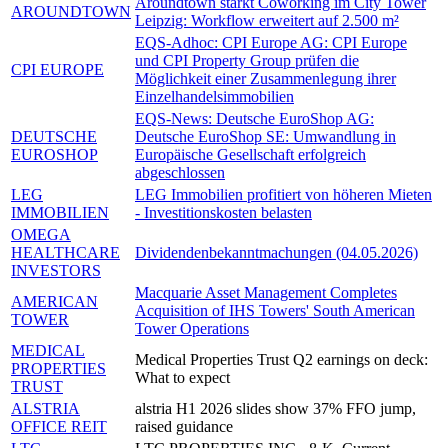
Aroundtown stärkt Coworking im City Tower
AROUNDTOWN
Leipzig: Workflow erweitert auf 2.500 m²
EQS-Adhoc: CPI Europe AG: CPI Europe
und CPI Property Group prüfen die
CPI EUROPE
Möglichkeit einer Zusammenlegung ihrer
Einzelhandelsimmobilien
EQS-News: Deutsche EuroShop AG:
DEUTSCHE
Deutsche EuroShop SE: Umwandlung in
EUROSHOP
Europäische Gesellschaft erfolgreich
abgeschlossen
LEG
LEG Immobilien profitiert von höheren Mieten
IMMOBILIEN
- Investitionskosten belasten
OMEGA
HEALTHCARE
Dividendenbekanntmachungen (04.05.2026)
INVESTORS
Macquarie Asset Management Completes
AMERICAN
Acquisition of IHS Towers' South American
TOWER
Tower Operations
MEDICAL
Medical Properties Trust Q2 earnings on deck:
PROPERTIES
What to expect
TRUST
ALSTRIA
alstria H1 2026 slides show 37% FFO jump,
OFFICE REIT
raised guidance