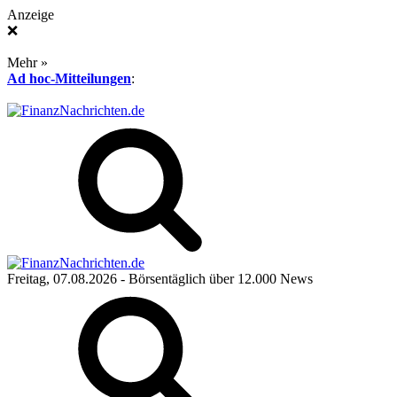
Anzeige
❌
Mehr »
Ad hoc-Mitteilungen
:
Freitag, 07.08.2026
- Börsentäglich über 12.000 News