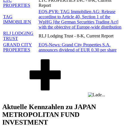
LTC
LTC PROPERTIES INC - 8-K, Current
PROPERTIES
Report
EQS-PVR: TAG Immobilien AG: Release
TAG
according to Article 40, Section 1 of the
IMMOBILIEN
WpHG [the German Securities Trading Act]
with the objective of Europe-wide distribution
RLJ LODGING
RLJ Lodging Trust - 8-K, Current Report
TRUST
GRAND CITY
EQS-News: Grand City Properties S.A.
PROPERTIES
announces dividend of EUR 0.30 per share
Aktuelle Kennzahlen zu JAPAN
METROPOLITAN FUND
INVESTMENT