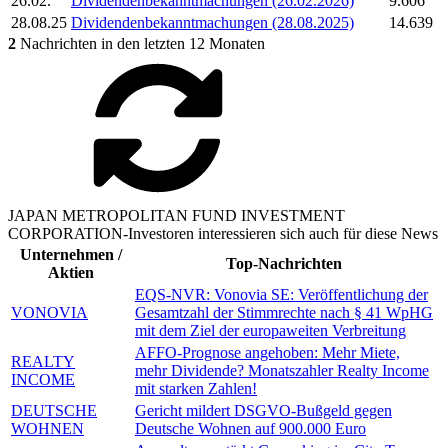
26.02.
Dividendenbekanntmachungen (26.02.2026)
9.606
28.08.25
Dividendenbekanntmachungen (28.08.2025)
14.639
2
Nachrichten in den letzten 12 Monaten
JAPAN METROPOLITAN FUND INVESTMENT
CORPORATION-Investoren interessieren sich auch für diese News
Unternehmen /
Top-Nachrichten
Aktien
EQS-NVR: Vonovia SE: Veröffentlichung der
VONOVIA
Gesamtzahl der Stimmrechte nach § 41 WpHG
mit dem Ziel der europaweiten Verbreitung
AFFO-Prognose angehoben: Mehr Miete,
REALTY
mehr Dividende? Monatszahler Realty Income
INCOME
mit starken Zahlen!
DEUTSCHE
Gericht mildert DSGVO-Bußgeld gegen
WOHNEN
Deutsche Wohnen auf 900.000 Euro