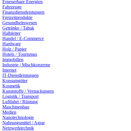
Erneuerbare Energien
Fahrzeuge
Finanzdienstleistungen
Freizeitprodukte
Gesundheitswesen
Getränke / Tabak
Halbleiter
Handel / E-Commerce
Hardware
Holz / Papier
Hotels / Tourismus
Immobilien
Industrie / Mischkonzerne
Internet
IT-Dienstleistungen
Konsumgüter
Kosmetik
Kunststoffe / Verpackungen
Logistik / Transport
Luftfahrt / Rüstung
Maschinenbau
Medien
Nanotechnologie
Nahrungsmittel / Agrar
Netzwerktechnik