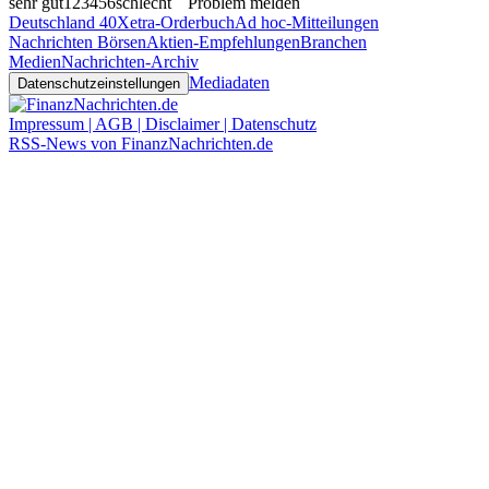
sehr gut
1
2
3
4
5
6
schlecht
Problem melden
Deutschland 40
Xetra-Orderbuch
Ad hoc-Mitteilungen
Nachrichten Börsen
Aktien-Empfehlungen
Branchen
Medien
Nachrichten-Archiv
Mediadaten
Datenschutzeinstellungen
Impressum | AGB | Disclaimer | Datenschutz
RSS-News von FinanzNachrichten.de