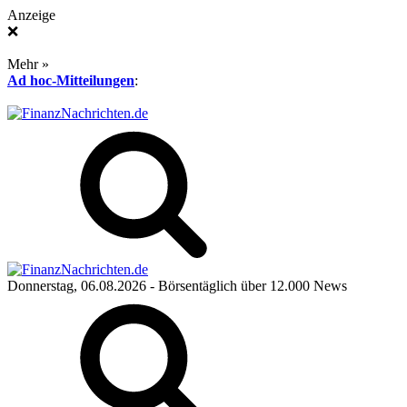
Anzeige
❌
Mehr »
Ad hoc-Mitteilungen
:
Donnerstag, 06.08.2026
- Börsentäglich über 12.000 News