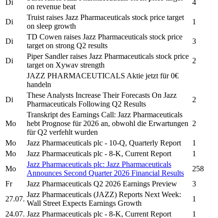
Di
4
on revenue beat
Truist raises
Jazz Pharmaceuticals
stock price target
Di
1
on sleep growth
TD Cowen raises
Jazz Pharmaceuticals
stock price
Di
3
target on strong Q2 results
Piper Sandler raises
Jazz Pharmaceuticals
stock price
Di
2
target on Xywav strength
JAZZ PHARMACEUTICALS
Aktie jetzt für 0€
handeln
These Analysts Increase Their Forecasts On
Jazz
Di
2
Pharmaceuticals
Following Q2 Results
Transkript des Earnings Call:
Jazz Pharmaceuticals
Mo
hebt Prognose für 2026 an, obwohl die Erwartungen
2
für Q2 verfehlt wurden
Mo
Jazz Pharmaceuticals plc
- 10-Q, Quarterly Report
1
Mo
Jazz Pharmaceuticals plc
- 8-K, Current Report
1
Jazz Pharmaceuticals plc:
Jazz Pharmaceuticals
Mo
258
Announces Second Quarter 2026 Financial Results
Fr
Jazz Pharmaceuticals
Q2 2026 Earnings Preview
3
Jazz Pharmaceuticals
(JAZZ) Reports Next Week:
27.07.
1
Wall Street Expects Earnings Growth
24.07.
Jazz Pharmaceuticals plc
- 8-K, Current Report
1