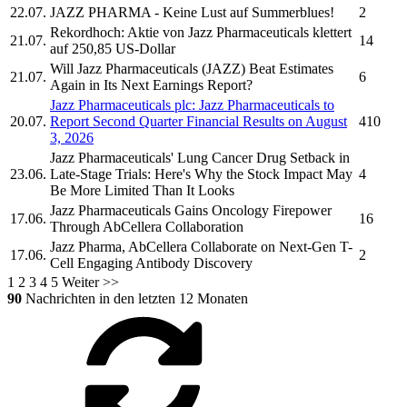
22.07.
JAZZ PHARMA
- Keine Lust auf Summerblues!
2
Rekordhoch: Aktie von
Jazz Pharmaceuticals
klettert
21.07.
14
auf 250,85 US-Dollar
Will
Jazz Pharmaceuticals
(JAZZ) Beat Estimates
21.07.
6
Again in Its Next Earnings Report?
Jazz Pharmaceuticals plc:
Jazz Pharmaceuticals
to
20.07.
Report Second Quarter Financial Results on August
410
3, 2026
Jazz Pharmaceuticals'
Lung Cancer Drug Setback in
23.06.
Late-Stage Trials: Here's Why the Stock Impact May
4
Be More Limited Than It Looks
Jazz Pharmaceuticals
Gains Oncology Firepower
17.06.
16
Through AbCellera Collaboration
Jazz Pharma,
AbCellera Collaborate on Next-Gen T-
17.06.
2
Cell Engaging Antibody Discovery
1
2
3
4
5
Weiter >>
90
Nachrichten in den letzten 12 Monaten