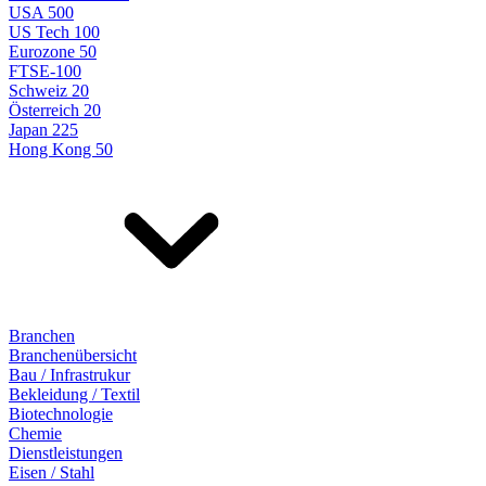
USA 500
US Tech 100
Eurozone 50
FTSE-100
Schweiz 20
Österreich 20
Japan 225
Hong Kong 50
Branchen
Branchenübersicht
Bau / Infrastrukur
Bekleidung / Textil
Biotechnologie
Chemie
Dienstleistungen
Eisen / Stahl