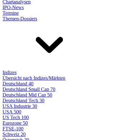
Chartanalysen
IPO-News
Termine
Themen-Dossiers
Indizes
Übersicht nach Indizes/Märkten
Deutschland 40
Deutschland Small Cap 70
Deutschland Mid Cap 50
Deutschland Tech 30
USA Industrie 30
USA 500
US Tech 100
Eurozone 50
FTSE-100
Schweiz 20
Österreich 20