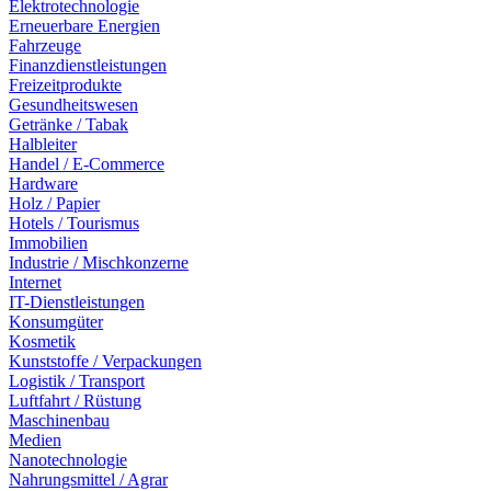
Elektrotechnologie
Erneuerbare Energien
Fahrzeuge
Finanzdienstleistungen
Freizeitprodukte
Gesundheitswesen
Getränke / Tabak
Halbleiter
Handel / E-Commerce
Hardware
Holz / Papier
Hotels / Tourismus
Immobilien
Industrie / Mischkonzerne
Internet
IT-Dienstleistungen
Konsumgüter
Kosmetik
Kunststoffe / Verpackungen
Logistik / Transport
Luftfahrt / Rüstung
Maschinenbau
Medien
Nanotechnologie
Nahrungsmittel / Agrar