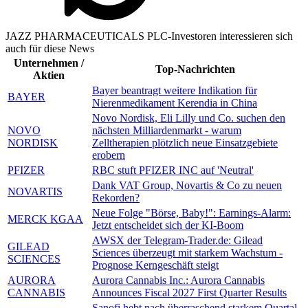
JAZZ PHARMACEUTICALS PLC-Investoren interessieren sich
auch für diese News
Unternehmen /
Top-Nachrichten
Aktien
Bayer beantragt weitere Indikation für
BAYER
Nierenmedikament Kerendia in China
Novo Nordisk, Eli Lilly und Co. suchen den
NOVO
nächsten Milliardenmarkt - warum
NORDISK
Zelltherapien plötzlich neue Einsatzgebiete
erobern
PFIZER
RBC stuft PFIZER INC auf 'Neutral'
Dank VAT Group, Novartis & Co zu neuen
NOVARTIS
Rekorden?
Neue Folge "Börse, Baby!": Earnings-Alarm:
MERCK KGAA
Jetzt entscheidet sich der KI-Boom
AWSX der Telegram-Trader.de: Gilead
GILEAD
Sciences überzeugt mit starkem Wachstum -
SCIENCES
Prognose Kerngeschäft steigt
AURORA
Aurora Cannabis Inc.: Aurora Cannabis
CANNABIS
Announces Fiscal 2027 First Quarter Results
Sanofi hebt nach überraschend starkem Quartal