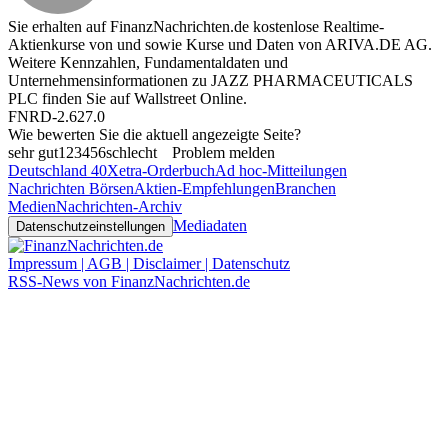
Sie erhalten auf FinanzNachrichten.de kostenlose Realtime-
Aktienkurse von
und
sowie Kurse und Daten von
ARIVA.DE AG
.
Weitere Kennzahlen, Fundamentaldaten und
Unternehmensinformationen zu JAZZ PHARMACEUTICALS
PLC finden Sie auf
Wallstreet Online
.
FNRD-2.627.0
Wie bewerten Sie die aktuell angezeigte Seite?
sehr gut
1
2
3
4
5
6
schlecht
Problem melden
Deutschland 40
Xetra-Orderbuch
Ad hoc-Mitteilungen
Nachrichten Börsen
Aktien-Empfehlungen
Branchen
Medien
Nachrichten-Archiv
Mediadaten
Datenschutzeinstellungen
Impressum | AGB | Disclaimer | Datenschutz
RSS-News von FinanzNachrichten.de