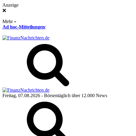
Anzeige
❌
Mehr »
Ad hoc-Mitteilungen
:
Freitag, 07.08.2026
- Börsentäglich über 12.000 News