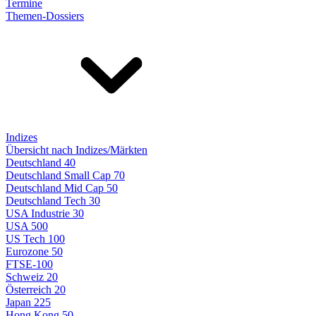
Termine
Themen-Dossiers
Indizes
Übersicht nach Indizes/Märkten
Deutschland 40
Deutschland Small Cap 70
Deutschland Mid Cap 50
Deutschland Tech 30
USA Industrie 30
USA 500
US Tech 100
Eurozone 50
FTSE-100
Schweiz 20
Österreich 20
Japan 225
Hong Kong 50