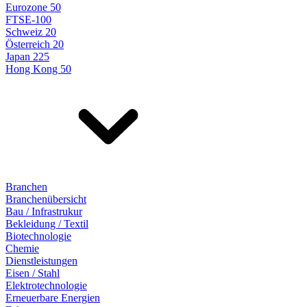
Eurozone 50
FTSE-100
Schweiz 20
Österreich 20
Japan 225
Hong Kong 50
Branchen
Branchenübersicht
Bau / Infrastrukur
Bekleidung / Textil
Biotechnologie
Chemie
Dienstleistungen
Eisen / Stahl
Elektrotechnologie
Erneuerbare Energien