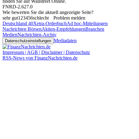
finden Sie auf
Wallstreet Online
.
FNRD-2.627.0
Wie bewerten Sie die aktuell angezeigte Seite?
sehr gut
1
2
3
4
5
6
schlecht
Problem melden
Deutschland 40
Xetra-Orderbuch
Ad hoc-Mitteilungen
Nachrichten Börsen
Aktien-Empfehlungen
Branchen
Medien
Nachrichten-Archiv
Mediadaten
Datenschutzeinstellungen
Impressum | AGB | Disclaimer | Datenschutz
RSS-News von FinanzNachrichten.de