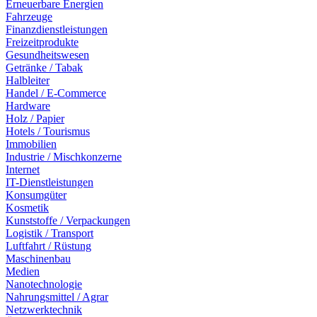
Erneuerbare Energien
Fahrzeuge
Finanzdienstleistungen
Freizeitprodukte
Gesundheitswesen
Getränke / Tabak
Halbleiter
Handel / E-Commerce
Hardware
Holz / Papier
Hotels / Tourismus
Immobilien
Industrie / Mischkonzerne
Internet
IT-Dienstleistungen
Konsumgüter
Kosmetik
Kunststoffe / Verpackungen
Logistik / Transport
Luftfahrt / Rüstung
Maschinenbau
Medien
Nanotechnologie
Nahrungsmittel / Agrar
Netzwerktechnik