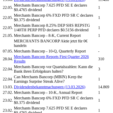
Merchants Bancorp
7.625 PFD SE E declares
22.05.
1
$0.4765 dividend
Merchants Bancorp
6% FXD PFD SR C declares
22.05.
1
$0.375 dividend
Merchants Bancorp
8.25% DEP SHS REPSTG
22.05.
1
1/40TH PERP PFD declares $0.5156 dividend
21.05.
Merchants Bancorp
- 8-K, Current Report
1
MERCHANTS BANCORP
Aktie jetzt für 0€
handeln
07.05.
Merchants Bancorp
- 10-Q, Quarterly Report
-
Merchants Bancorp
Reports First Quarter 2026
28.04.
310
Results
Merchants Bancorp
vor Quartalszahlen: Kann die
22.04.
3
Bank ihren Erfolgskurs halten?
Can
Merchants Bancorp
(MBIN) Keep the
22.04.
1
Earnings Surprise Streak Alive?
13.03.
Dividendenbekanntmachungen (13.03.2026)
14.869
27.02.
Merchants Bancorp
- 10-K, Annual Report
1
Merchants Bancorp
6% FXD PFD SR C declares
23.02.
1
$0.375 dividend
Merchants Bancorp
7.625 PFD SE E declares
23.02.
1
$0.4765 dividend