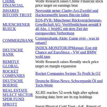
CHIME
Wolfe Research raises Chime Financial stock
FINANCIAL
price target on earnings beat
ISHARES
Nervosität steigt: Clarity-Act-Zweifel und
BITCOIN TRUST
Hackerangriffe lassen Bitcoin fallen
EQS-PVR: Münchener Rückversicherungs-
MUENCHENER
Gesellschaft AG: Veröffentlichung gemäß §
RUECK
40 Abs. 1 WpHG mit dem Ziel der
europaweiten Verbreitung
Commerzbank-Aktie: Game over - was ist
COMMERZBANK
ratsam?
INDEX-MONITOR/JPMorgan: Eon mit
DEUTSCHE
Chance auf EuroStoxx - VW und BMW
BANK
wohl raus
REMITLY
Wolfe Research raises Remitly stock price
GLOBAL
target on margin expansion
ROCKET
Rocket Companies Swings To Profit In Q2
COMPANIES
DEUTSCHE
Deutsche Börse-News: Schwerpunkt Öl und
BOERSE
Tech-Werte
REAL ESTATE
XLRE reaches 52-week high after upbeat
SELECT SECTOR
housing data; here are its top holdings
SPDR FUND
SPROTT
Sprott Physical Gold Trust - 6-K, Report of