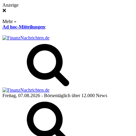
Anzeige
❌
Mehr »
Ad hoc-Mitteilungen
:
Freitag, 07.08.2026
- Börsentäglich über 12.000 News