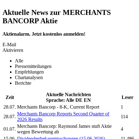
Aktuelle News zur MERCHANTS
BANCORP Aktie
Aktienalarm. Jetzt kostenlos anmelden!
E-Mail
Aktivieren
Alle
Pressemitteilungen
Empfehlungen
Chartanalysen
Berichte
Aktuelle Nachrichten
Zeit
Leser
Sprache:
Alle
DE
EN
28.07.
Merchants Bancorp
- 8-K, Current Report
1
Merchants Bancorp
Reports Second Quarter of
28.07.
114
2026 Results
Merchants Bancorp:
Raymond James stuft Aktie
01.07.
4
wegen Bewertung ab
15.06.
Dividendenbekanntmachungen (15.06.2026)
11.486