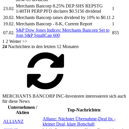
Merchants Bancorp
8.25% DEP SHS REPSTG
23.02.
1
1/40TH PERP PFD declares $0.5156 dividend
20.02.
Merchants Bancorp
raises dividend by 10% to $0.11
2
19.02.
Merchants Bancorp
- 8-K, Current Report
1
S&P Dow Jones Indices:
Merchants Bancorp
Set to
07.02.
855
Join S&P SmallCap 600
1
2
Weiter >>
24
Nachrichten in den letzten 12 Monaten
MERCHANTS BANCORP INC-Investoren interessieren sich auch
für diese News
Unternehmen /
Top-Nachrichten
Aktien
Allianz: Nächster Übernahme-Deal fix -
ALLIANZ
kleiner Deal, klare Botschaft