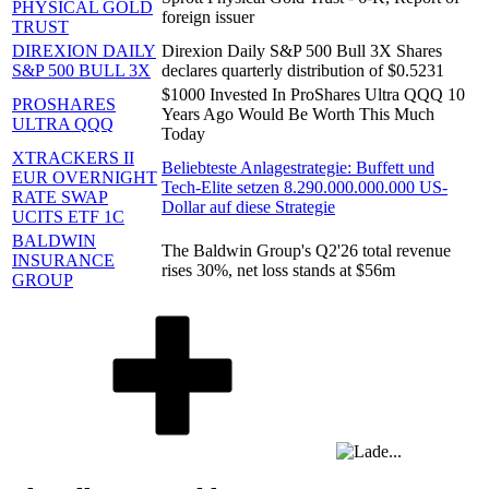
PHYSICAL GOLD
foreign issuer
TRUST
DIREXION DAILY
Direxion Daily S&P 500 Bull 3X Shares
S&P 500 BULL 3X
declares quarterly distribution of $0.5231
$1000 Invested In ProShares Ultra QQQ 10
PROSHARES
Years Ago Would Be Worth This Much
ULTRA QQQ
Today
XTRACKERS II
Beliebteste Anlagestrategie: Buffett und
EUR OVERNIGHT
Tech-Elite setzen 8.290.000.000.000 US-
RATE SWAP
Dollar auf diese Strategie
UCITS ETF 1C
BALDWIN
The Baldwin Group's Q2'26 total revenue
INSURANCE
rises 30%, net loss stands at $56m
GROUP