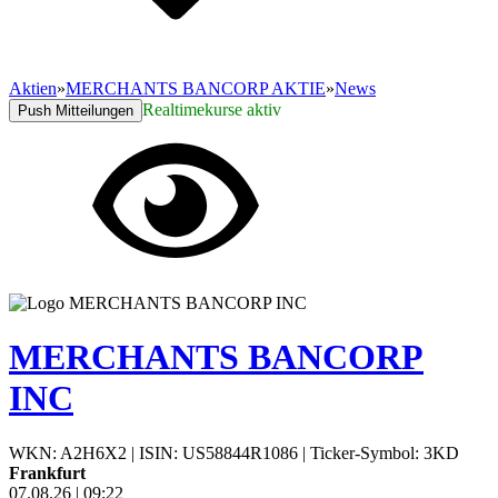
Aktien
»
MERCHANTS BANCORP AKTIE
»
News
Realtimekurse aktiv
Push Mitteilungen
MERCHANTS BANCORP
INC
WKN: A2H6X2
|
ISIN: US58844R1086
|
Ticker-Symbol: 3KD
Frankfurt
07.08.26
|
09:22