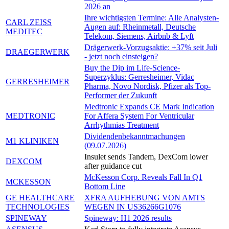
2026 an
Ihre wichtigsten Termine: Alle Analysten-
CARL ZEISS
Augen auf: Rheinmetall, Deutsche
MEDITEC
Telekom, Siemens, Airbnb & Lyft
Drägerwerk-Vorzugsaktie: +37% seit Juli
DRAEGERWERK
- jetzt noch einsteigen?
Buy the Dip im Life-Science-
Superzyklus: Gerresheimer, Vidac
GERRESHEIMER
Pharma, Novo Nordisk, Pfizer als Top-
Performer der Zukunft
Medtronic Expands CE Mark Indication
MEDTRONIC
For Affera System For Ventricular
Arrhythmias Treatment
Dividendenbekanntmachungen
M1 KLINIKEN
(09.07.2026)
Insulet sends Tandem, DexCom lower
DEXCOM
after guidance cut
McKesson Corp. Reveals Fall In Q1
MCKESSON
Bottom Line
GE HEALTHCARE
XFRA AUFHEBUNG VON AMTS
TECHNOLOGIES
WEGEN IN US36266G1076
SPINEWAY
Spineway: H1 2026 results