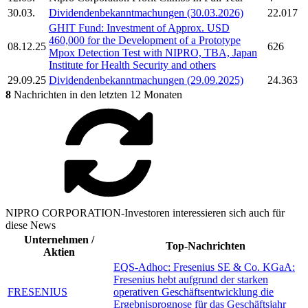
30.03.
Dividendenbekanntmachungen (30.03.2026)
22.017
GHIT Fund: Investment of Approx. USD
460,000 for the Development of a Prototype
08.12.25
626
Mpox Detection Test with
NIPRO,
TBA, Japan
Institute for Health Security and others
29.09.25
Dividendenbekanntmachungen (29.09.2025)
24.363
8
Nachrichten in den letzten 12 Monaten
NIPRO CORPORATION-Investoren interessieren sich auch für
diese News
Unternehmen /
Top-Nachrichten
Aktien
EQS-Adhoc: Fresenius SE & Co. KGaA:
Fresenius hebt aufgrund der starken
FRESENIUS
operativen Geschäftsentwicklung die
Ergebnisprognose für das Geschäftsjahr