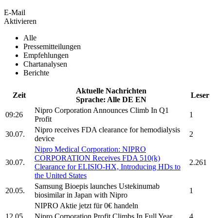
E-Mail
Aktivieren
Alle
Pressemitteilungen
Empfehlungen
Chartanalysen
Berichte
Aktuelle Nachrichten
Zeit
Leser
Sprache:
Alle
DE
EN
Nipro Corporation
Announces Climb In Q1
09:26
1
Profit
Nipro
receives FDA clearance for hemodialysis
30.07.
2
device
Nipro
Medical Corporation:
NIPRO
CORPORATION
Receives FDA 510(k)
30.07.
2.261
Clearance for ELISIO-HX, Introducing HDs to
the United States
Samsung Bioepis launches Ustekinumab
20.05.
1
biosimilar in Japan with
Nipro
NIPRO
Aktie jetzt für 0€ handeln
12.05.
Nipro Corporation
Profit Climbs In Full Year
4