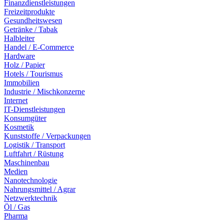
Finanzdienstleistungen
Freizeitprodukte
Gesundheitswesen
Getränke / Tabak
Halbleiter
Handel / E-Commerce
Hardware
Holz / Papier
Hotels / Tourismus
Immobilien
Industrie / Mischkonzerne
Internet
IT-Dienstleistungen
Konsumgüter
Kosmetik
Kunststoffe / Verpackungen
Logistik / Transport
Luftfahrt / Rüstung
Maschinenbau
Medien
Nanotechnologie
Nahrungsmittel / Agrar
Netzwerktechnik
Öl / Gas
Pharma