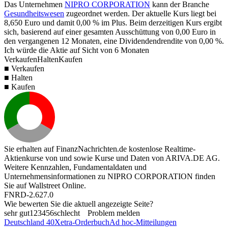
Das Unternehmen
NIPRO CORPORATION
kann der Branche
Gesundheitswesen
zugeordnet werden. Der aktuelle Kurs liegt bei
8,650
Euro und damit
0,00 %
im Plus. Beim derzeitigen Kurs ergibt
sich, basierend auf einer gesamten Ausschüttung von
0,00
Euro in
den vergangenen 12 Monaten, eine Dividendendrendite von
0,00 %
.
Ich würde die Aktie auf Sicht von 6 Monaten
Verkaufen
Halten
Kaufen
■ Verkaufen
■ Halten
■ Kaufen
Sie erhalten auf FinanzNachrichten.de kostenlose Realtime-
Aktienkurse von
und
sowie Kurse und Daten von
ARIVA.DE AG
.
Weitere Kennzahlen, Fundamentaldaten und
Unternehmensinformationen zu NIPRO CORPORATION finden
Sie auf
Wallstreet Online
.
FNRD-2.627.0
Wie bewerten Sie die aktuell angezeigte Seite?
sehr gut
1
2
3
4
5
6
schlecht
Problem melden
Deutschland 40
Xetra-Orderbuch
Ad hoc-Mitteilungen