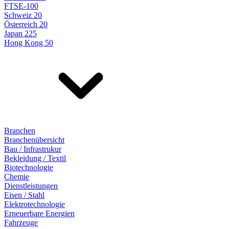
FTSE-100
Schweiz 20
Österreich 20
Japan 225
Hong Kong 50
Branchen
Branchenübersicht
Bau / Infrastrukur
Bekleidung / Textil
Biotechnologie
Chemie
Dienstleistungen
Eisen / Stahl
Elektrotechnologie
Erneuerbare Energien
Fahrzeuge