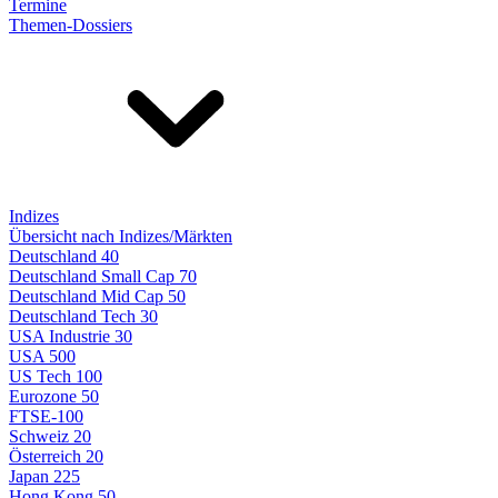
Termine
Themen-Dossiers
Indizes
Übersicht nach Indizes/Märkten
Deutschland 40
Deutschland Small Cap 70
Deutschland Mid Cap 50
Deutschland Tech 30
USA Industrie 30
USA 500
US Tech 100
Eurozone 50
FTSE-100
Schweiz 20
Österreich 20
Japan 225
Hong Kong 50