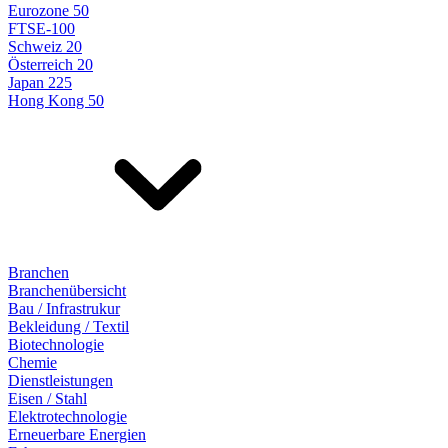
Eurozone 50
FTSE-100
Schweiz 20
Österreich 20
Japan 225
Hong Kong 50
Branchen
Branchenübersicht
Bau / Infrastrukur
Bekleidung / Textil
Biotechnologie
Chemie
Dienstleistungen
Eisen / Stahl
Elektrotechnologie
Erneuerbare Energien