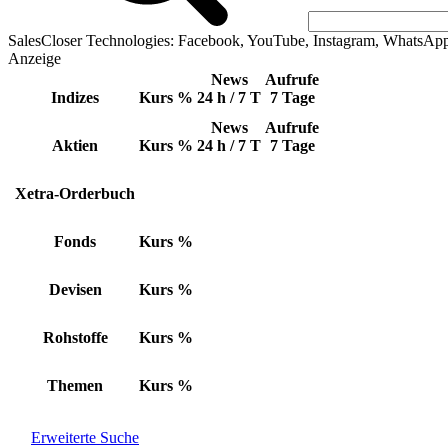
SalesCloser Technologies: Facebook, YouTube, Instagram, WhatsAp
Anzeige
News
Aufrufe
Indizes
Kurs
%
24 h / 7 T
7 Tage
News
Aufrufe
Aktien
Kurs
%
24 h / 7 T
7 Tage
Xetra-Orderbuch
Fonds
Kurs
%
Devisen
Kurs
%
Rohstoffe
Kurs
%
Themen
Kurs
%
Erweiterte Suche