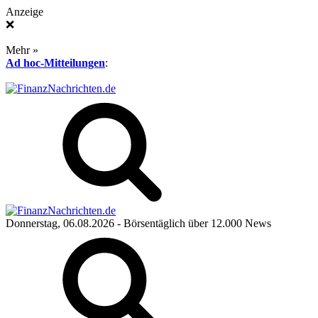
Anzeige
❌
Mehr »
Ad hoc-Mitteilungen
:
Donnerstag, 06.08.2026
- Börsentäglich über 12.000 News