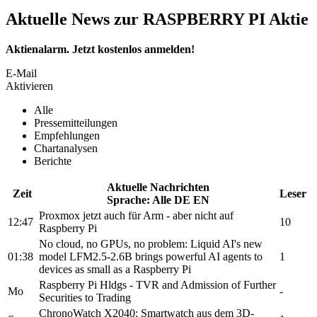
Aktuelle News zur RASPBERRY PI Aktie
Aktienalarm. Jetzt kostenlos anmelden!
E-Mail
Aktivieren
Alle
Pressemitteilungen
Empfehlungen
Chartanalysen
Berichte
Aktuelle Nachrichten
Zeit
Leser
Sprache:
Alle
DE
EN
Proxmox jetzt auch für Arm - aber nicht auf
12:47
10
Raspberry Pi
No cloud, no GPUs, no problem: Liquid AI's new
01:38
model LFM2.5-2.6B brings powerful AI agents to
1
devices as small as a
Raspberry Pi
Raspberry Pi Hldgs
- TVR and Admission of Further
Mo
-
Securities to Trading
ChronoWatch X2040: Smartwatch aus dem 3D-