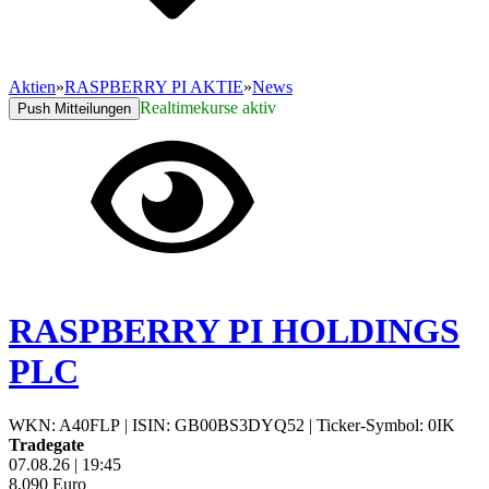
Aktien
»
RASPBERRY PI AKTIE
»
News
Realtimekurse aktiv
Push Mitteilungen
RASPBERRY PI HOLDINGS
PLC
WKN: A40FLP
|
ISIN: GB00BS3DYQ52
|
Ticker-Symbol: 0IK
Tradegate
07.08.26
|
19:45
8,090
Euro