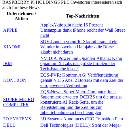
RASPBERRY PI HOLDINGS PLC-Investoren interessieren sich
auch für diese News
Unternehmen /
Top-Nachrichten
Aktien
Apple-Aktie gibt nach: 16 Prozent
APPLE
Umsatzplus dank iPhone reicht der Wall Street
nicht
SUV-Launch verpufft: Xiaomi braucht ein
XIAOMI
Wunder im zweiten Halbjahr - die Börse
glaubt nicht daran
NVIDIA-Power und Quanten-Allianz: Kann
IBM
Quantum X Labs das größte Problem der
Tech-Branche lösen?
EQS-PVR: Kontron AG: Veröffentlichung
KONTRON
gemäß § 135 Abs. 2 BörseG mit dem Ziel der
europaweiten Verbreitung
EQS-News: Super Micro Computer, Inc.:
Supermicro erweitert DCBBS um die präzise
SUPER MICRO
konstruierte AI Rack-Serie, um die
COMPUTER
Bereitstellung und die Zeit bis zur
Inbetriebnahme zu beschleunigen
3D SYSTEMS
3D Systems Announces CEO Transition Plan
DELL
Dell Technologies (DELL): Steht der Mega-