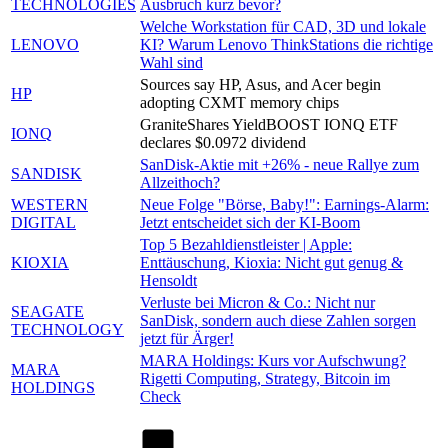
TECHNOLOGIES
Ausbruch kurz bevor?
Welche Workstation für CAD, 3D und lokale
LENOVO
KI? Warum Lenovo ThinkStations die richtige
Wahl sind
Sources say HP, Asus, and Acer begin
HP
adopting CXMT memory chips
GraniteShares YieldBOOST IONQ ETF
IONQ
declares $0.0972 dividend
SanDisk-Aktie mit +26% - neue Rallye zum
SANDISK
Allzeithoch?
WESTERN
Neue Folge "Börse, Baby!": Earnings-Alarm:
DIGITAL
Jetzt entscheidet sich der KI-Boom
Top 5 Bezahldienstleister | Apple:
KIOXIA
Enttäuschung, Kioxia: Nicht gut genug &
Hensoldt
Verluste bei Micron & Co.: Nicht nur
SEAGATE
SanDisk, sondern auch diese Zahlen sorgen
TECHNOLOGY
jetzt für Ärger!
MARA Holdings: Kurs vor Aufschwung?
MARA
Rigetti Computing, Strategy, Bitcoin im
HOLDINGS
Check