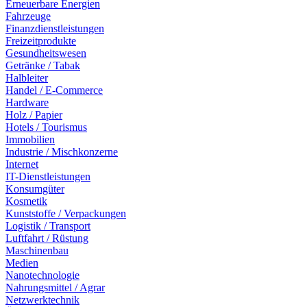
Erneuerbare Energien
Fahrzeuge
Finanzdienstleistungen
Freizeitprodukte
Gesundheitswesen
Getränke / Tabak
Halbleiter
Handel / E-Commerce
Hardware
Holz / Papier
Hotels / Tourismus
Immobilien
Industrie / Mischkonzerne
Internet
IT-Dienstleistungen
Konsumgüter
Kosmetik
Kunststoffe / Verpackungen
Logistik / Transport
Luftfahrt / Rüstung
Maschinenbau
Medien
Nanotechnologie
Nahrungsmittel / Agrar
Netzwerktechnik