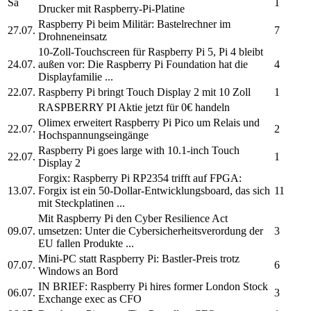
Sa
1
Drucker mit
Raspberry-Pi-
Platine
Raspberry Pi
beim Militär: Bastelrechner im
27.07.
7
Drohneneinsatz
10-Zoll-Touchscreen für
Raspberry Pi
5, Pi 4 bleibt
24.07.
außen vor: Die
Raspberry Pi
Foundation hat die
4
Displayfamilie ...
22.07.
Raspberry Pi
bringt Touch Display 2 mit 10 Zoll
1
RASPBERRY PI
Aktie jetzt für 0€ handeln
Olimex erweitert
Raspberry Pi
Pico um Relais und
22.07.
2
Hochspannungseingänge
Raspberry Pi
goes large with 10.1-inch Touch
22.07.
1
Display 2
Forgix:
Raspberry Pi
RP2354 trifft auf FPGA:
13.07.
Forgix ist ein 50-Dollar-Entwicklungsboard, das sich
11
mit Steckplatinen ...
Mit
Raspberry Pi
den Cyber Resilience Act
09.07.
umsetzen: Unter die Cybersicherheitsverordung der
3
EU fallen Produkte ...
Mini-PC statt
Raspberry Pi:
Bastler-Preis trotz
07.07.
6
Windows an Bord
IN BRIEF:
Raspberry Pi
hires former London Stock
06.07.
3
Exchange exec as CFO