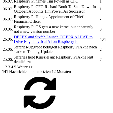
06.07.
Raspberry Pi
names Tim Powell as CFO
1
Raspberry Pi
CFO Richard Boult To Step Down In
06.07.
1
October; Appoints Tim Powell As Successor
Raspberry Pi Hldgs
- Appointment of Chief
06.07.
-
Financial Officer
Raspberry Pi
OS gets a new kernel but apparently
30.06.
3
not a new version number
DEEPX and Sixfab Launch 'DEEPX AI HAT' to
26.06.
404
Drive Edge Physical AI on
Raspberry Pi
Jefferies-Upgrade beflügelt
Raspberry Pi
Aktie nach
25.06.
2
starkem Trading-Update
Jefferies hebt Kursziel an:
Raspberry Pi
Aktie legt
25.06.
7
deutlich zu
1
2
3
4
5
Weiter >>
141
Nachrichten in den letzten 12 Monaten