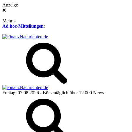
Anzeige
❌
Mehr »
Ad hoc-Mitteilungen
:
Freitag, 07.08.2026
- Börsentäglich über 12.000 News