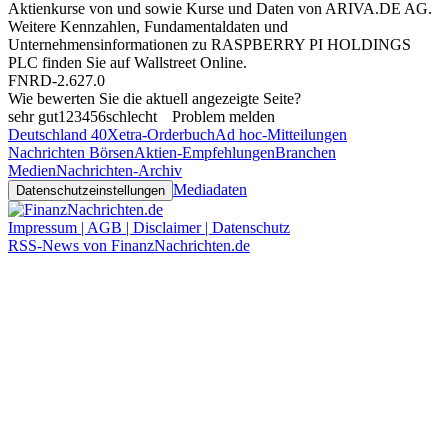
Aktienkurse von
und
sowie Kurse und Daten von
ARIVA.DE AG
.
Weitere Kennzahlen, Fundamentaldaten und
Unternehmensinformationen zu RASPBERRY PI HOLDINGS
PLC finden Sie auf
Wallstreet Online
.
FNRD-2.627.0
Wie bewerten Sie die aktuell angezeigte Seite?
sehr gut
1
2
3
4
5
6
schlecht
Problem melden
Deutschland 40
Xetra-Orderbuch
Ad hoc-Mitteilungen
Nachrichten Börsen
Aktien-Empfehlungen
Branchen
Medien
Nachrichten-Archiv
Mediadaten
Datenschutzeinstellungen
Impressum | AGB | Disclaimer | Datenschutz
RSS-News von FinanzNachrichten.de