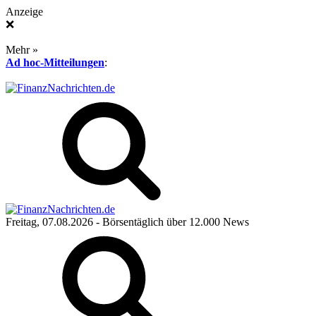
Anzeige
❌
Mehr »
Ad hoc-Mitteilungen
:
Freitag, 07.08.2026
- Börsentäglich über 12.000 News