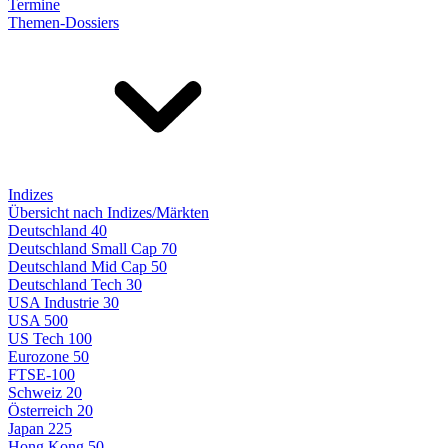
Termine
Themen-Dossiers
Indizes
Übersicht nach Indizes/Märkten
Deutschland 40
Deutschland Small Cap 70
Deutschland Mid Cap 50
Deutschland Tech 30
USA Industrie 30
USA 500
US Tech 100
Eurozone 50
FTSE-100
Schweiz 20
Österreich 20
Japan 225
Hong Kong 50