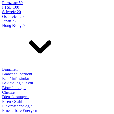
Eurozone 50
FTSE-100
Schweiz 20
Österreich 20
Japan 225
Hong Kong 50
Branchen
Branchenübersicht
Bau / Infrastrukur
Bekleidung / Textil
Biotechnologie
Chemie
Dienstleistungen
Eisen / Stahl
Elektrotechnologie
Erneuerbare Energien