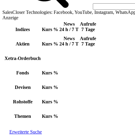
SalesCloser Technologies: Facebook, YouTube, Instagram, WhatsAp
Anzeige
News
Aufrufe
Indizes
Kurs
%
24 h / 7 T
7 Tage
News
Aufrufe
Aktien
Kurs
%
24 h / 7 T
7 Tage
Xetra-Orderbuch
Fonds
Kurs
%
Devisen
Kurs
%
Rohstoffe
Kurs
%
Themen
Kurs
%
Erweiterte Suche