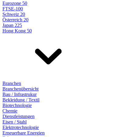
Eurozone 50
FTSE-100
Schweiz 20
Österreich 20
Japan 225
Hong Kong 50
Branchen
Branchenübersicht
Bau / Infrastrukur
Bekleidung / Textil
Biotechnologie
Chemie
Dienstleistungen
Eisen / Stahl
Elektrotechnologie
Erneuerbare Energien