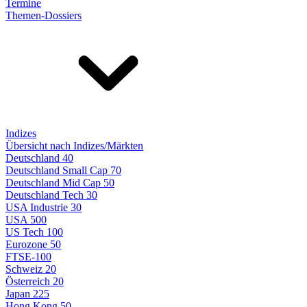
Termine
Themen-Dossiers
Indizes
Übersicht nach Indizes/Märkten
Deutschland 40
Deutschland Small Cap 70
Deutschland Mid Cap 50
Deutschland Tech 30
USA Industrie 30
USA 500
US Tech 100
Eurozone 50
FTSE-100
Schweiz 20
Österreich 20
Japan 225
Hong Kong 50