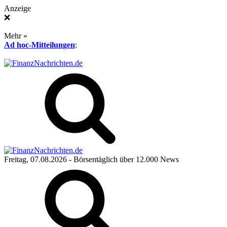
Anzeige
❌
Mehr »
Ad hoc-Mitteilungen
:
Freitag, 07.08.2026
- Börsentäglich über 12.000 News