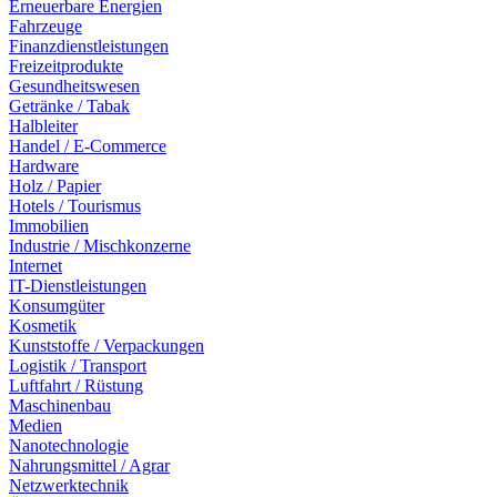
Erneuerbare Energien
Fahrzeuge
Finanzdienstleistungen
Freizeitprodukte
Gesundheitswesen
Getränke / Tabak
Halbleiter
Handel / E-Commerce
Hardware
Holz / Papier
Hotels / Tourismus
Immobilien
Industrie / Mischkonzerne
Internet
IT-Dienstleistungen
Konsumgüter
Kosmetik
Kunststoffe / Verpackungen
Logistik / Transport
Luftfahrt / Rüstung
Maschinenbau
Medien
Nanotechnologie
Nahrungsmittel / Agrar
Netzwerktechnik