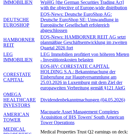
IMMOBILIEN
WpHG [the German Securities Trading Act]
with the objective of Europe-wide distribution
EQS-News: Deutsche EuroShop AG:
DEUTSCHE
Deutsche EuroShop SE: Umwandlung in
EUROSHOP
Europäische Gesellschaft erfolgreich
abgeschlossen
EQS-News: HAMBORNER REIT AG setzt
HAMBORNER
planmäßige Geschäftsentwicklung im zweiten
REIT
Quartal 2026 fort
LEG
LEG Immobilien profitiert von höheren Mieten
IMMOBILIEN
- Investitionskosten belasten
EQS-HV: CORESTATE CAPITAL
HOLDING S.A.: Bekanntmachung der
CORESTATE
Einberufung zur Hauptversammlung am
CAPITAL
25.03.2026 in Luxemburg mit dem Ziel der
europaweiten Verbreitung gemäß §121 AktG
OMEGA
HEALTHCARE
Dividendenbekanntmachungen (04.05.2026)
INVESTORS
Macquarie Asset Management Completes
AMERICAN
Acquisition of IHS Towers' South American
TOWER
Tower Operations
MEDICAL
Medical Properties Trust Q2 earnings on deck: