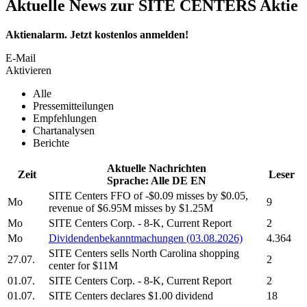
Aktuelle News zur SITE CENTERS Aktie
Aktienalarm. Jetzt kostenlos anmelden!
E-Mail
Aktivieren
Alle
Pressemitteilungen
Empfehlungen
Chartanalysen
Berichte
Aktuelle Nachrichten
Zeit
Leser
Sprache:
Alle
DE
EN
SITE Centers
FFO of -$0.09 misses by $0.05,
Mo
9
revenue of $6.95M misses by $1.25M
Mo
SITE Centers Corp.
- 8-K, Current Report
2
Mo
Dividendenbekanntmachungen (03.08.2026)
4.364
SITE Centers
sells North Carolina shopping
27.07.
2
center for $11M
01.07.
SITE Centers Corp.
- 8-K, Current Report
2
01.07.
SITE Centers
declares $1.00 dividend
18