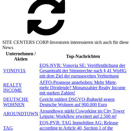
SITE CENTERS CORP-Investoren interessieren sich auch für diese
News
Unternehmen /
Top-Nachrichten
Aktien
EQS-NVR: Vonovia SE: Veröffentlichung der
VONOVIA
Gesamtzahl der Stimmrechte nach § 41 WpHG
mit dem Ziel der europaweiten Verbreitung
AFFO-Prognose angehoben: Mehr Miete,
REALTY
mehr Dividende? Monatszahler Realty Income
INCOME
mit starken Zahlen!
DEUTSCHE
Gericht mildert DSGVO-Bußgeld gegen
WOHNEN
Deutsche Wohnen auf 900.000 Euro
Aroundtown stärkt Coworking im City Tower
AROUNDTOWN
Leipzig: Workflow erweitert auf 2.500 m²
EQS-PVR: TAG Immobilien AG: Release
TAG
according to Article 40, Section 1 of the