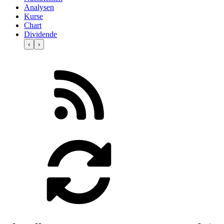
Analysen
Kurse
Chart
Dividende
‹
›