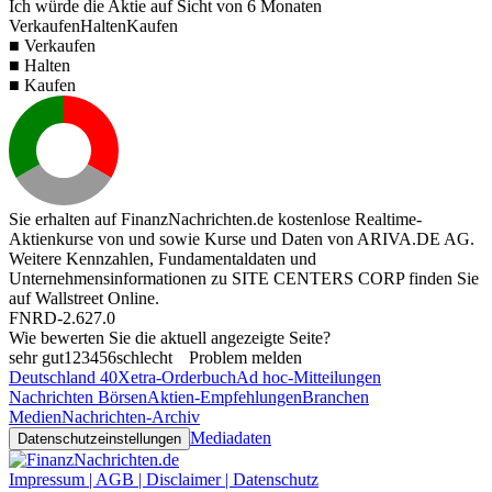
Ich würde die Aktie auf Sicht von 6 Monaten
Verkaufen
Halten
Kaufen
■ Verkaufen
■ Halten
■ Kaufen
Sie erhalten auf FinanzNachrichten.de kostenlose Realtime-
Aktienkurse von
und
sowie Kurse und Daten von
ARIVA.DE AG
.
Weitere Kennzahlen, Fundamentaldaten und
Unternehmensinformationen zu SITE CENTERS CORP finden Sie
auf
Wallstreet Online
.
FNRD-2.627.0
Wie bewerten Sie die aktuell angezeigte Seite?
sehr gut
1
2
3
4
5
6
schlecht
Problem melden
Deutschland 40
Xetra-Orderbuch
Ad hoc-Mitteilungen
Nachrichten Börsen
Aktien-Empfehlungen
Branchen
Medien
Nachrichten-Archiv
Mediadaten
Datenschutzeinstellungen
Impressum | AGB | Disclaimer | Datenschutz