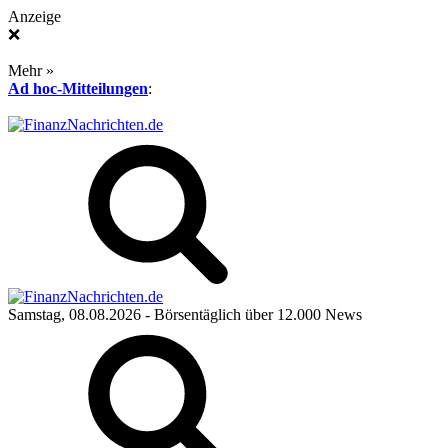
Anzeige
❌
Mehr »
Ad hoc-Mitteilungen
:
Samstag, 08.08.2026
- Börsentäglich über 12.000 News