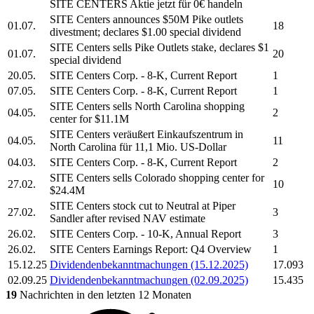
SITE CENTERS
Aktie jetzt für 0€ handeln
SITE Centers
announces $50M Pike outlets
01.07.
18
divestment; declares $1.00 special dividend
SITE Centers
sells Pike Outlets stake, declares $1
01.07.
20
special dividend
20.05.
SITE Centers Corp.
- 8-K, Current Report
1
07.05.
SITE Centers Corp.
- 8-K, Current Report
1
SITE Centers
sells North Carolina shopping
04.05.
2
center for $11.1M
SITE Centers
veräußert Einkaufszentrum in
04.05.
11
North Carolina für 11,1 Mio. US-Dollar
04.03.
SITE Centers Corp.
- 8-K, Current Report
2
SITE Centers
sells Colorado shopping center for
27.02.
10
$24.4M
SITE Centers
stock cut to Neutral at Piper
27.02.
3
Sandler after revised NAV estimate
26.02.
SITE Centers Corp.
- 10-K, Annual Report
3
26.02.
SITE Centers
Earnings Report: Q4 Overview
1
15.12.25
Dividendenbekanntmachungen (15.12.2025)
17.093
02.09.25
Dividendenbekanntmachungen (02.09.2025)
15.435
19
Nachrichten in den letzten 12 Monaten