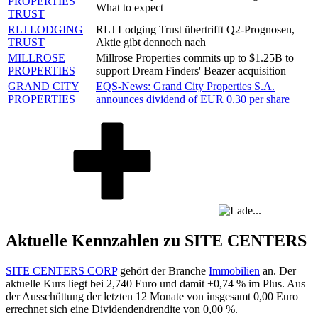
PROPERTIES
What to expect
TRUST
RLJ LODGING
RLJ Lodging Trust übertrifft Q2-Prognosen,
TRUST
Aktie gibt dennoch nach
MILLROSE
Millrose Properties commits up to $1.25B to
PROPERTIES
support Dream Finders' Beazer acquisition
GRAND CITY
EQS-News: Grand City Properties S.A.
PROPERTIES
announces dividend of EUR 0.30 per share
Aktuelle Kennzahlen zu SITE CENTERS
SITE CENTERS CORP
gehört der Branche
Immobilien
an. Der
aktuelle Kurs liegt bei
2,740
Euro und damit
+0,74 %
im Plus. Aus
der Ausschüttung der letzten 12 Monate von insgesamt
0,00
Euro
errechnet sich eine Dividendendrendite von
0,00 %
.