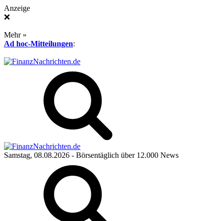
Anzeige
❌
Mehr »
Ad hoc-Mitteilungen
:
Samstag, 08.08.2026
- Börsentäglich über 12.000 News