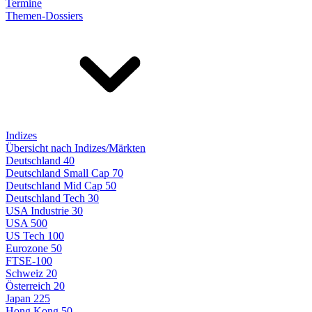
Termine
Themen-Dossiers
Indizes
Übersicht nach Indizes/Märkten
Deutschland 40
Deutschland Small Cap 70
Deutschland Mid Cap 50
Deutschland Tech 30
USA Industrie 30
USA 500
US Tech 100
Eurozone 50
FTSE-100
Schweiz 20
Österreich 20
Japan 225
Hong Kong 50