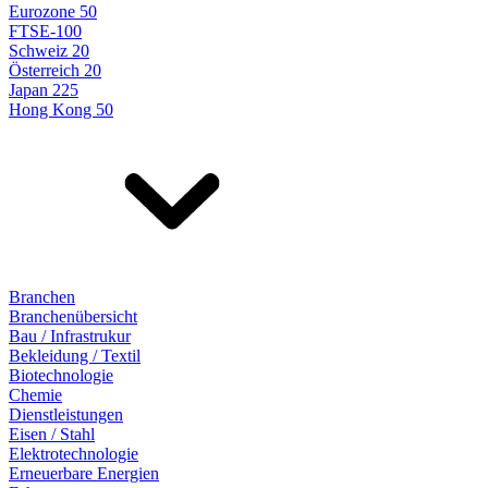
Eurozone 50
FTSE-100
Schweiz 20
Österreich 20
Japan 225
Hong Kong 50
Branchen
Branchenübersicht
Bau / Infrastrukur
Bekleidung / Textil
Biotechnologie
Chemie
Dienstleistungen
Eisen / Stahl
Elektrotechnologie
Erneuerbare Energien