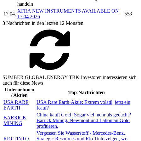
handeln
XFRA NEW INSTRUMENTS AVAILABLE ON
17.04.
558
17.04.2026
3
Nachrichten in den letzten 12 Monaten
SUMBER GLOBAL ENERGY TBK-Investoren interessieren sich
auch für diese News
Unternehmen
Top-Nachrichten
/ Aktien
USA RARE
USA Rare Earth-Aktie: Extrem volatil, jetzt ein
EARTH
Kauf?
China kauft Gold! Sogar viel mehr als gedacht?
BARRICK
Barrick Mining, Newmont und Lahontan Gold
MINING
profitieren.
Vergessen Sie Wasserstoff - Mercedes-Benz,
RIO TINTO
Strategic Resources und Rio Tinto zeigen, wo