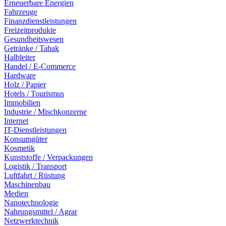
Erneuerbare Energien
Fahrzeuge
Finanzdienstleistungen
Freizeitprodukte
Gesundheitswesen
Getränke / Tabak
Halbleiter
Handel / E-Commerce
Hardware
Holz / Papier
Hotels / Tourismus
Immobilien
Industrie / Mischkonzerne
Internet
IT-Dienstleistungen
Konsumgüter
Kosmetik
Kunststoffe / Verpackungen
Logistik / Transport
Luftfahrt / Rüstung
Maschinenbau
Medien
Nanotechnologie
Nahrungsmittel / Agrar
Netzwerktechnik