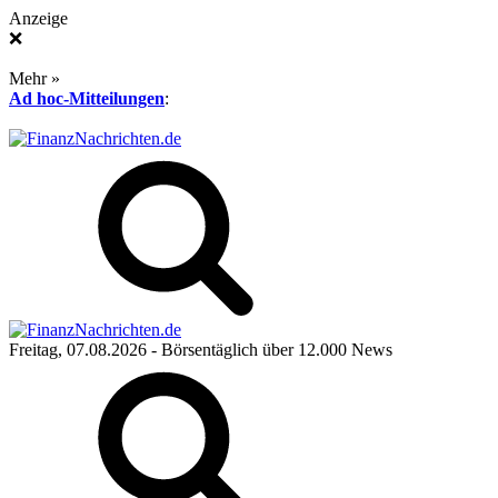
Anzeige
❌
Mehr »
Ad hoc-Mitteilungen
:
Freitag, 07.08.2026
- Börsentäglich über 12.000 News