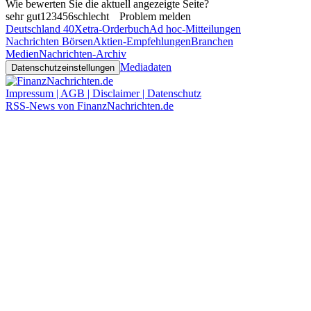
Wie bewerten Sie die aktuell angezeigte Seite?
sehr gut
1
2
3
4
5
6
schlecht
Problem melden
Deutschland 40
Xetra-Orderbuch
Ad hoc-Mitteilungen
Nachrichten Börsen
Aktien-Empfehlungen
Branchen
Medien
Nachrichten-Archiv
Mediadaten
Datenschutzeinstellungen
Impressum | AGB | Disclaimer | Datenschutz
RSS-News von FinanzNachrichten.de