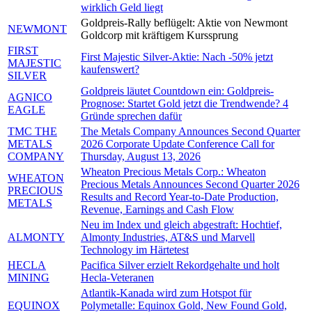
wirklich Geld liegt
Goldpreis-Rally beflügelt: Aktie von Newmont
NEWMONT
Goldcorp mit kräftigem Kurssprung
FIRST
First Majestic Silver-Aktie: Nach -50% jetzt
MAJESTIC
kaufenswert?
SILVER
Goldpreis läutet Countdown ein: Goldpreis-
AGNICO
Prognose: Startet Gold jetzt die Trendwende? 4
EAGLE
Gründe sprechen dafür
TMC THE
The Metals Company Announces Second Quarter
METALS
2026 Corporate Update Conference Call for
COMPANY
Thursday, August 13, 2026
Wheaton Precious Metals Corp.: Wheaton
WHEATON
Precious Metals Announces Second Quarter 2026
PRECIOUS
Results and Record Year-to-Date Production,
METALS
Revenue, Earnings and Cash Flow
Neu im Index und gleich abgestraft: Hochtief,
ALMONTY
Almonty Industries, AT&S und Marvell
Technology im Härtetest
HECLA
Pacifica Silver erzielt Rekordgehalte und holt
MINING
Hecla-Veteranen
Atlantik-Kanada wird zum Hotspot für
EQUINOX
Polymetalle: Equinox Gold, New Found Gold,