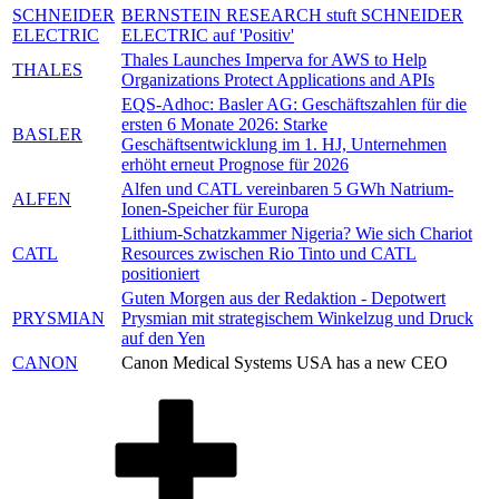
SCHNEIDER
BERNSTEIN RESEARCH stuft SCHNEIDER
ELECTRIC
ELECTRIC auf 'Positiv'
Thales Launches Imperva for AWS to Help
THALES
Organizations Protect Applications and APIs
EQS-Adhoc: Basler AG: Geschäftszahlen für die
ersten 6 Monate 2026: Starke
BASLER
Geschäftsentwicklung im 1. HJ, Unternehmen
erhöht erneut Prognose für 2026
Alfen und CATL vereinbaren 5 GWh Natrium-
ALFEN
Ionen-Speicher für Europa
Lithium-Schatzkammer Nigeria? Wie sich Chariot
CATL
Resources zwischen Rio Tinto und CATL
positioniert
Guten Morgen aus der Redaktion - Depotwert
PRYSMIAN
Prysmian mit strategischem Winkelzug und Druck
auf den Yen
CANON
Canon Medical Systems USA has a new CEO