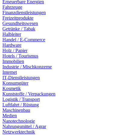
Erneuerbare Energien
Fahrzeuge
Finanzdienstleistungen
Freizeitprodukte
Gesundheitswesen
Getränke / Tabak
Halbleiter
Handel / E-Commerce
Hardware
Holz / Papier
Hotels / Tourismus
Immobilien
Industrie / Mischkonzerne
Internet
IT-Dienstleistungen
Konsumgüter
Kosmetik
Kunststoffe / Verpackungen
Logistik / Transport
Luftfahrt / Rüstung
Maschinenbau
Medien
Nanotechnologie
Nahrungsmittel / Agrar
Netzwerktechnik