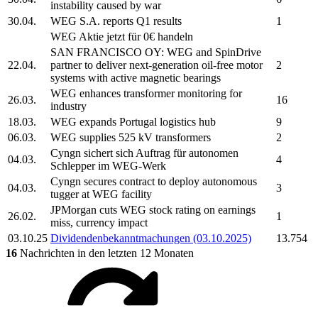
instability caused by war
30.04.
WEG S.A.
reports Q1 results
1
WEG
Aktie jetzt für 0€ handeln
SAN FRANCISCO OY:
WEG
and SpinDrive
22.04.
partner to deliver next-generation oil-free motor
2
systems with active magnetic bearings
WEG
enhances transformer monitoring for
26.03.
16
industry
18.03.
WEG
expands Portugal logistics hub
9
06.03.
WEG
supplies 525 kV transformers
2
Cyngn sichert sich Auftrag für autonomen
04.03.
4
Schlepper im
WEG-
Werk
Cyngn secures contract to deploy autonomous
04.03.
3
tugger at
WEG
facility
JPMorgan cuts
WEG
stock rating on earnings
26.02.
1
miss, currency impact
03.10.25
Dividendenbekanntmachungen (03.10.2025)
13.754
16
Nachrichten in den letzten 12 Monaten