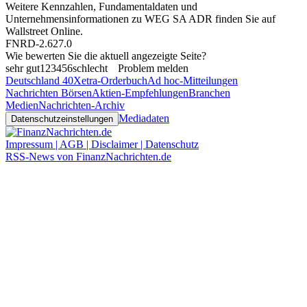
Weitere Kennzahlen, Fundamentaldaten und
Unternehmensinformationen zu WEG SA ADR finden Sie auf
Wallstreet Online
.
FNRD-2.627.0
Wie bewerten Sie die aktuell angezeigte Seite?
sehr gut
1
2
3
4
5
6
schlecht
Problem melden
Deutschland 40
Xetra-Orderbuch
Ad hoc-Mitteilungen
Nachrichten Börsen
Aktien-Empfehlungen
Branchen
Medien
Nachrichten-Archiv
Mediadaten
Datenschutzeinstellungen
Impressum | AGB | Disclaimer | Datenschutz
RSS-News von FinanzNachrichten.de