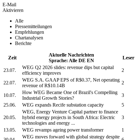
E-Mail
Aktivieren
Alle
Pressemitteilungen
Empfehlungen
Chartanalysen
Berichte
Aktuelle Nachrichten
Zeit
Leser
Sprache:
Alle
DE
EN
WEG
Q2 2026 slides: revenue dips but capital
23.07.
2
efficiency improves
WEG S.A.
GAAP EPS of R$0.37, Net operating
22.07.
2
revenue of R$10.14B
How
WEG
Became One of Brazil's Compelling
10.07.
3
Industrial Growth Stories?
25.06.
WEG
expands Recife substation capacity
5
WEG,
Energy Venture Capital partner to finance
20.05.
hybrid energy projects in South Africa: Electric
3
technologies and energy ...
13.05.
WEG
revamps ageing power transformer
1
WEG
moves forward with global strategy despite
30.04.
6