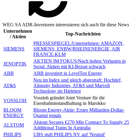
WEG SA ADR-Investoren interessieren sich auch für diese News
Unternehmen
Top-Nachrichten
/ Aktien
PRESSESPIEGEL/Unternehmen: AMAZON,
SIEMENS
SIEMENS, ENBW/RHEINENERGIE, AIR
FRANCE-KLM
AKTIEN IM FOKUS/Nach hohen Verlusten in
JENOPTIK
Seoul: Aktien mit KI-Bezug schwach
ABB
ABB investiert in LevelTen Energy
Neu im Index und gleich abgestraft: Hochtief,
AT&S
Almonty Industries, AT&S und Marvell
Technology im Härtetest
Vossloh gründet Joint Venture für die
VOSSLOH
Eisenbahninstandhaltung in Marokko
BLOOM
Bloom Energy-Aktie: Erstes Milliarden-Dollar-
ENERGY
Quartal jemals
Alstom Secures €270 Mln Contract To Supply 25
ALSTOM
Additional Trains In Australia
PHILIPS
UBS stuft PHILIPS NV auf 'Neutral'