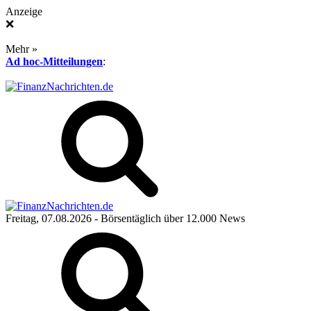
Anzeige
❌
Mehr »
Ad hoc-Mitteilungen
:
Freitag, 07.08.2026
- Börsentäglich über 12.000 News