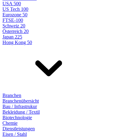
USA 500
US Tech 100
Eurozone 50
FTSE-100
Schweiz 20
Österreich 20
Japan 225
Hong Kong 50
Branchen
Branchenübersicht
Bau / Infrastrukur
Bekleidung / Textil
Biotechnologie
Chemie
Dienstleistungen
Eisen / Stahl