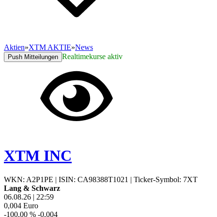
Aktien
»
XTM AKTIE
»
News
Realtimekurse aktiv
Push Mitteilungen
XTM INC
WKN: A2P1PE
|
ISIN: CA98388T1021
|
Ticker-Symbol: 7XT
Lang & Schwarz
06.08.26
|
22:59
0,004
Euro
-100,00 %
-0,004