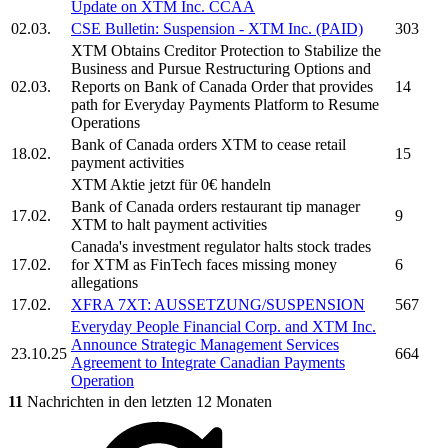
Update on
XTM Inc.
CCAA
02.03.
CSE Bulletin: Suspension -
XTM Inc.
(PAID)
303
XTM
Obtains Creditor Protection to Stabilize the
Business and Pursue Restructuring Options and
02.03.
Reports on Bank of Canada Order that provides
14
path for Everyday Payments Platform to Resume
Operations
Bank of Canada orders
XTM
to cease retail
18.02.
15
payment activities
XTM
Aktie jetzt für 0€ handeln
Bank of Canada orders restaurant tip manager
17.02.
9
XTM
to halt payment activities
Canada's investment regulator halts stock trades
17.02.
for
XTM
as FinTech faces missing money
6
allegations
17.02.
XFRA 7XT: AUSSETZUNG/SUSPENSION
567
Everyday People Financial Corp. and
XTM Inc.
Announce Strategic Management Services
23.10.25
664
Agreement to Integrate Canadian Payments
Operation
11
Nachrichten in den letzten 12 Monaten