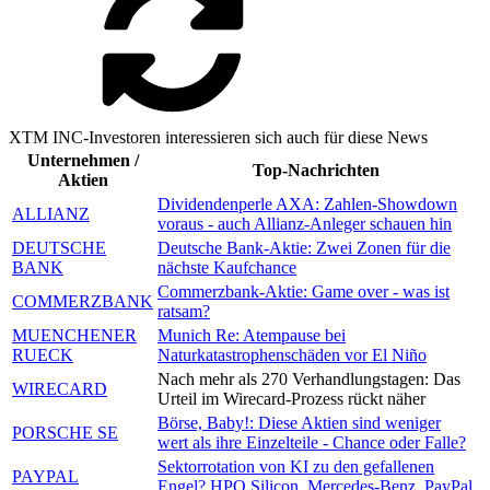
XTM INC-Investoren interessieren sich auch für diese News
Unternehmen /
Top-Nachrichten
Aktien
Dividendenperle AXA: Zahlen-Showdown
ALLIANZ
voraus - auch Allianz-Anleger schauen hin
DEUTSCHE
Deutsche Bank-Aktie: Zwei Zonen für die
BANK
nächste Kaufchance
Commerzbank-Aktie: Game over - was ist
COMMERZBANK
ratsam?
MUENCHENER
Munich Re: Atempause bei
RUECK
Naturkatastrophenschäden vor El Niño
Nach mehr als 270 Verhandlungstagen: Das
WIRECARD
Urteil im Wirecard-Prozess rückt näher
Börse, Baby!: Diese Aktien sind weniger
PORSCHE SE
wert als ihre Einzelteile - Chance oder Falle?
Sektorrotation von KI zu den gefallenen
PAYPAL
Engel? HPQ Silicon, Mercedes-Benz, PayPal