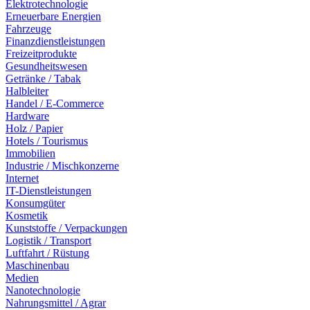
Elektrotechnologie
Erneuerbare Energien
Fahrzeuge
Finanzdienstleistungen
Freizeitprodukte
Gesundheitswesen
Getränke / Tabak
Halbleiter
Handel / E-Commerce
Hardware
Holz / Papier
Hotels / Tourismus
Immobilien
Industrie / Mischkonzerne
Internet
IT-Dienstleistungen
Konsumgüter
Kosmetik
Kunststoffe / Verpackungen
Logistik / Transport
Luftfahrt / Rüstung
Maschinenbau
Medien
Nanotechnologie
Nahrungsmittel / Agrar