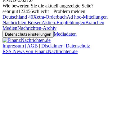
FNRD-2.627.0
Wie bewerten Sie die aktuell angezeigte Seite?
sehr gut
1
2
3
4
5
6
schlecht
Problem melden
Deutschland 40
Xetra-Orderbuch
Ad hoc-Mitteilungen
Nachrichten Börsen
Aktien-Empfehlungen
Branchen
Medien
Nachrichten-Archiv
Mediadaten
Datenschutzeinstellungen
Impressum | AGB | Disclaimer | Datenschutz
RSS-News von FinanzNachrichten.de