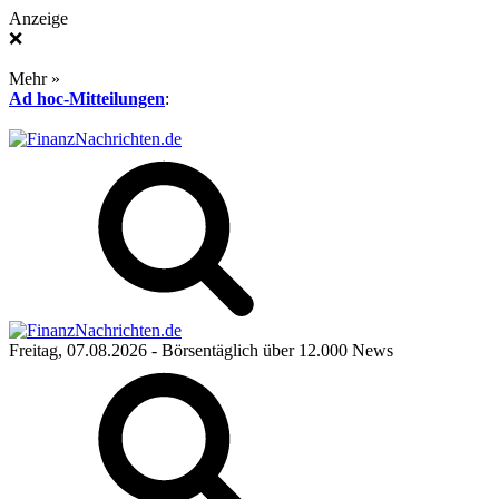
Anzeige
❌
Mehr »
Ad hoc-Mitteilungen
:
Freitag, 07.08.2026
- Börsentäglich über 12.000 News