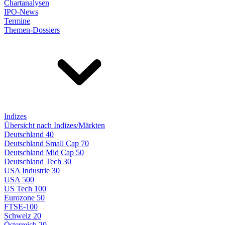
Chartanalysen
IPO-News
Termine
Themen-Dossiers
Indizes
Übersicht nach Indizes/Märkten
Deutschland 40
Deutschland Small Cap 70
Deutschland Mid Cap 50
Deutschland Tech 30
USA Industrie 30
USA 500
US Tech 100
Eurozone 50
FTSE-100
Schweiz 20
Österreich 20