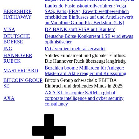
Laufende Fusionskontrollverfahren: Vega
BERKSHIRE
SAS, Paris (FRA); Erwerb wettbewerblich
HATHAWAY
erheblichen Einflusses auf und Anteilserwerb
an Vodafone Group Plc, Berkshire (UK)
VISA
DZ BANK stuft VISA auf 'Kaufen'
DEUTSCHE
Deutsche-Börse-Konkurrent LSE wird etwas
BOERSE
optimistischer
ING
ING verdient mehr als erwartet
HANNOVER
Solides Fundament und globaler Einfluss:
RUECK
Die Hannover Rück überzeugt langfristig
Bezahlen boomt: Milliarden für Anleger:
MASTERCARD
Mastercard-Aktie reagiert mit Kurssprung
BITCOIN GROUP
Bitcoin Group schwächelt: EBITDA-
SE
Einbruch und drohendes Minus in 2025
AXA XL to acquire S-RM, a global
AXA
corporate intelligence and cyber security
consultancy