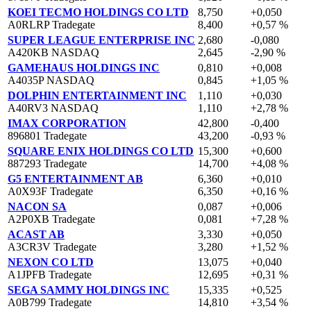
KOEI TECMO HOLDINGS CO LTD
8,750
+0,050
A0RLRP Tradegate
8,400
+0,57 %
SUPER LEAGUE ENTERPRISE INC
2,680
-0,080
A420KB NASDAQ
2,645
-2,90 %
GAMEHAUS HOLDINGS INC
0,810
+0,008
A4035P NASDAQ
0,845
+1,05 %
DOLPHIN ENTERTAINMENT INC
1,110
+0,030
A40RV3 NASDAQ
1,110
+2,78 %
IMAX CORPORATION
42,800
-0,400
896801 Tradegate
43,200
-0,93 %
SQUARE ENIX HOLDINGS CO LTD
15,300
+0,600
887293 Tradegate
14,700
+4,08 %
G5 ENTERTAINMENT AB
6,360
+0,010
A0X93F Tradegate
6,350
+0,16 %
NACON SA
0,087
+0,006
A2P0XB Tradegate
0,081
+7,28 %
ACAST AB
3,330
+0,050
A3CR3V Tradegate
3,280
+1,52 %
NEXON CO LTD
13,075
+0,040
A1JPFB Tradegate
12,695
+0,31 %
SEGA SAMMY HOLDINGS INC
15,335
+0,525
A0B799 Tradegate
14,810
+3,54 %