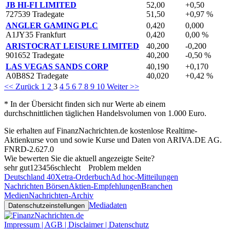
JB HI-FI LIMITED
52,00
+0,50
727539 Tradegate
51,50
+0,97 %
ANGLER GAMING PLC
0,420
0,000
A1JY35 Frankfurt
0,420
0,00 %
ARISTOCRAT LEISURE LIMITED
40,200
-0,200
901652 Tradegate
40,200
-0,50 %
LAS VEGAS SANDS CORP
40,190
+0,170
A0B8S2 Tradegate
40,020
+0,42 %
<< Zurück
1
2
3
4
5
6
7
8
9
10
Weiter >>
* In der Übersicht finden sich nur Werte ab einem
durchschnittlichen täglichen Handelsvolumen von 1.000 Euro.
Sie erhalten auf FinanzNachrichten.de kostenlose Realtime-
Aktienkurse von
und
sowie Kurse und Daten von
ARIVA.DE AG
.
FNRD-2.627.0
Wie bewerten Sie die aktuell angezeigte Seite?
sehr gut
1
2
3
4
5
6
schlecht
Problem melden
Deutschland 40
Xetra-Orderbuch
Ad hoc-Mitteilungen
Nachrichten Börsen
Aktien-Empfehlungen
Branchen
Medien
Nachrichten-Archiv
Mediadaten
Datenschutzeinstellungen
Impressum | AGB | Disclaimer | Datenschutz