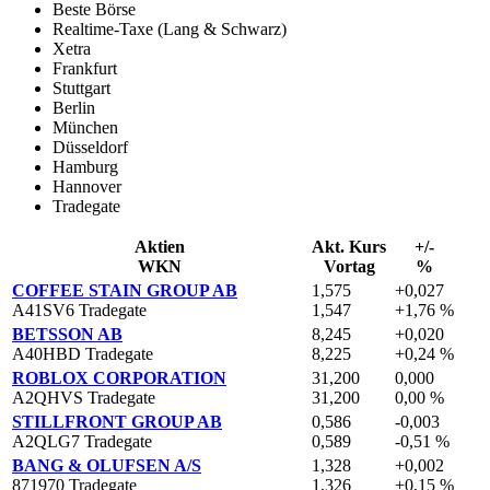
Beste Börse
Realtime-Taxe (Lang & Schwarz)
Xetra
Frankfurt
Stuttgart
Berlin
München
Düsseldorf
Hamburg
Hannover
Tradegate
Aktien
Akt. Kurs
+/-
WKN
Vortag
%
COFFEE STAIN GROUP AB
1,575
+0,027
A41SV6 Tradegate
1,547
+1,76 %
BETSSON AB
8,245
+0,020
A40HBD Tradegate
8,225
+0,24 %
ROBLOX CORPORATION
31,200
0,000
A2QHVS Tradegate
31,200
0,00 %
STILLFRONT GROUP AB
0,586
-0,003
A2QLG7 Tradegate
0,589
-0,51 %
BANG & OLUFSEN A/S
1,328
+0,002
871970 Tradegate
1,326
+0,15 %