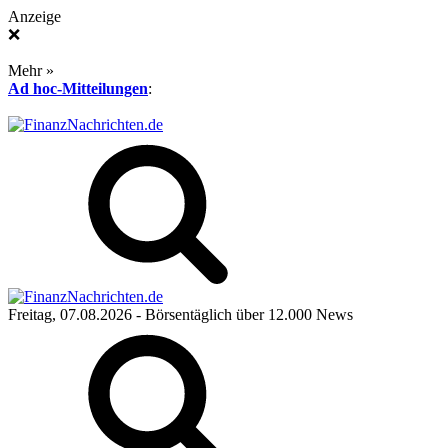
Anzeige
❌
Mehr »
Ad hoc-Mitteilungen
:
Freitag, 07.08.2026
- Börsentäglich über 12.000 News