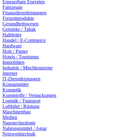
Erneuerbare Energien
Fahrzeuge
Finanzdienstleistungen
Freizeitprodukte
Gesundheitswesen
Getränke / Tabak
Halbleiter
Handel / E-Commerce
Hardware
Holz / Papier
Hotels / Tourismus
Immobilien
Industrie / Mischkonzerne
Internet
IT-Dienstleistungen
Konsumgüter
Kosmetik
Kunststoffe / Verpackungen
Logistik / Transport
Luftfahrt / Rüstung
Maschinenbau
Medien
Nanotechnologie
Nahrungsmittel / Agrar
Netzwerktechnik