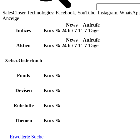
SalesCloser Technologies: Facebook, YouTube, Instagram, WhatsAp
Anzeige
News
Aufrufe
Indizes
Kurs
%
24 h / 7 T
7 Tage
News
Aufrufe
Aktien
Kurs
%
24 h / 7 T
7 Tage
Xetra-Orderbuch
Fonds
Kurs
%
Devisen
Kurs
%
Rohstoffe
Kurs
%
Themen
Kurs
%
Erweiterte Suche