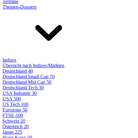
Termine
Themen-Dossiers
Indizes
Übersicht nach Indizes/Märkten
Deutschland 40
Deutschland Small Cap 70
Deutschland Mid Cap 50
Deutschland Tech 30
USA Industrie 30
USA 500
US Tech 100
Eurozone 50
FTSE-100
Schweiz 20
Österreich 20
Japan 225
Hong Kong 50