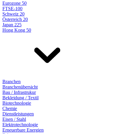
Eurozone 50
FTSE-100
Schweiz 20
Österreich 20
Japan 225
Hong Kong 50
Branchen
Branchenübersicht
Bau / Infrastrukur
Bekleidung / Textil
Biotechnologie
Chemie
Dienstleistungen
Eisen / Stahl
Elektrotechnologie
Erneuerbare Energien