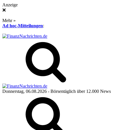
Anzeige
❌
Mehr »
Ad hoc-Mitteilungen
:
Donnerstag, 06.08.2026
- Börsentäglich über 12.000 News