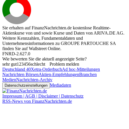
Sie erhalten auf FinanzNachrichten.de kostenlose Realtime-
Aktienkurse von
und
sowie Kurse und Daten von
ARIVA.DE AG
.
Weitere Kennzahlen, Fundamentaldaten und
Unternehmensinformationen zu GROUPE PARTOUCHE SA
finden Sie auf
Wallstreet Online
.
FNRD-2.627.0
Wie bewerten Sie die aktuell angezeigte Seite?
sehr gut
1
2
3
4
5
6
schlecht
Problem melden
Deutschland 40
Xetra-Orderbuch
Ad hoc-Mitteilungen
Nachrichten Börsen
Aktien-Empfehlungen
Branchen
Medien
Nachrichten-Archiv
Mediadaten
Datenschutzeinstellungen
Impressum | AGB | Disclaimer | Datenschutz
RSS-News von FinanzNachrichten.de