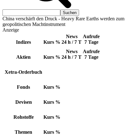
China verschärft den Druck - Heavy Rare Earths werden zum
geopolitischen Machtinstrument
Anzeige
News
Aufrufe
Indizes
Kurs
%
24 h / 7 T
7 Tage
News
Aufrufe
Aktien
Kurs
%
24 h / 7 T
7 Tage
Xetra-Orderbuch
Fonds
Kurs
%
Devisen
Kurs
%
Rohstoffe
Kurs
%
Themen
Kurs
%