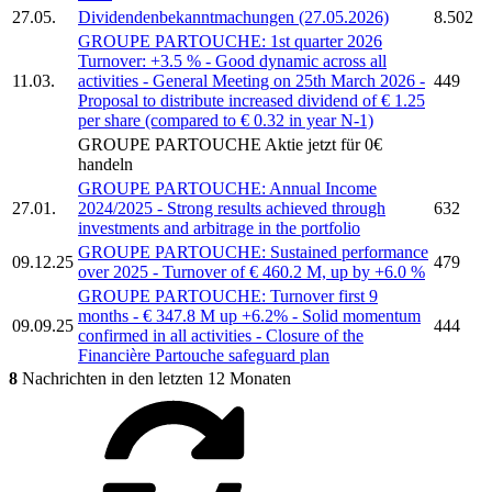
27.05.
Dividendenbekanntmachungen (27.05.2026)
8.502
GROUPE PARTOUCHE:
1st quarter 2026
Turnover: +3.5 % - Good dynamic across all
11.03.
activities - General Meeting on 25th March 2026 -
449
Proposal to distribute increased dividend of € 1.25
per share (compared to € 0.32 in year N-1)
GROUPE PARTOUCHE
Aktie jetzt für 0€
handeln
GROUPE PARTOUCHE:
Annual Income
27.01.
2024/2025 - Strong results achieved through
632
investments and arbitrage in the portfolio
GROUPE PARTOUCHE:
Sustained performance
09.12.25
479
over 2025 - Turnover of € 460.2 M, up by +6.0 %
GROUPE PARTOUCHE:
Turnover first 9
months - € 347.8 M up +6.2% - Solid momentum
09.09.25
444
confirmed in all activities - Closure of the
Financière
Partouche
safeguard plan
8
Nachrichten in den letzten 12 Monaten