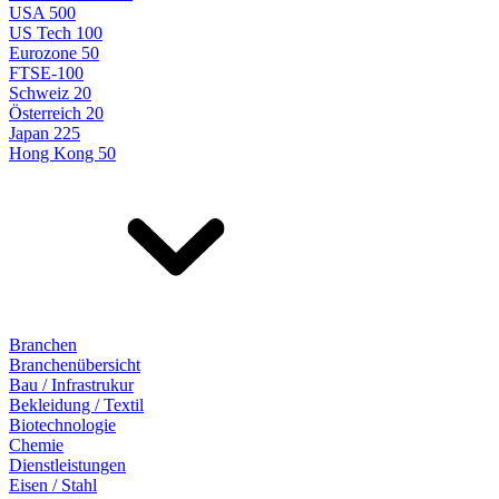
USA 500
US Tech 100
Eurozone 50
FTSE-100
Schweiz 20
Österreich 20
Japan 225
Hong Kong 50
Branchen
Branchenübersicht
Bau / Infrastrukur
Bekleidung / Textil
Biotechnologie
Chemie
Dienstleistungen
Eisen / Stahl