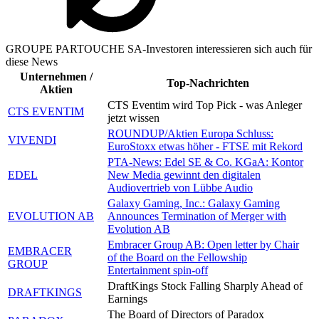
GROUPE PARTOUCHE SA-Investoren interessieren sich auch für
diese News
Unternehmen /
Top-Nachrichten
Aktien
CTS Eventim wird Top Pick - was Anleger
CTS EVENTIM
jetzt wissen
ROUNDUP/Aktien Europa Schluss:
VIVENDI
EuroStoxx etwas höher - FTSE mit Rekord
PTA-News: Edel SE & Co. KGaA: Kontor
EDEL
New Media gewinnt den digitalen
Audiovertrieb von Lübbe Audio
Galaxy Gaming, Inc.: Galaxy Gaming
EVOLUTION AB
Announces Termination of Merger with
Evolution AB
Embracer Group AB: Open letter by Chair
EMBRACER
of the Board on the Fellowship
GROUP
Entertainment spin-off
DraftKings Stock Falling Sharply Ahead of
DRAFTKINGS
Earnings
The Board of Directors of Paradox