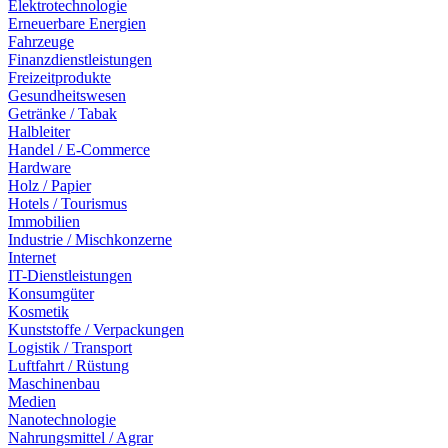
Elektrotechnologie
Erneuerbare Energien
Fahrzeuge
Finanzdienstleistungen
Freizeitprodukte
Gesundheitswesen
Getränke / Tabak
Halbleiter
Handel / E-Commerce
Hardware
Holz / Papier
Hotels / Tourismus
Immobilien
Industrie / Mischkonzerne
Internet
IT-Dienstleistungen
Konsumgüter
Kosmetik
Kunststoffe / Verpackungen
Logistik / Transport
Luftfahrt / Rüstung
Maschinenbau
Medien
Nanotechnologie
Nahrungsmittel / Agrar