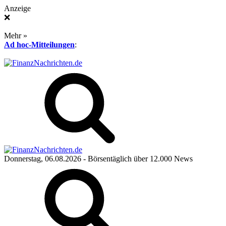
Anzeige
❌
Mehr »
Ad hoc-Mitteilungen
:
Donnerstag, 06.08.2026
- Börsentäglich über 12.000 News