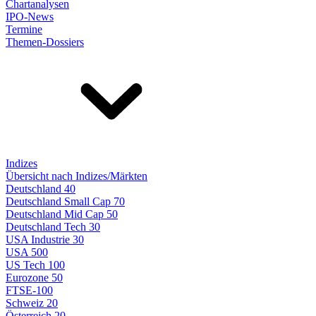
Chartanalysen
IPO-News
Termine
Themen-Dossiers
Indizes
Übersicht nach Indizes/Märkten
Deutschland 40
Deutschland Small Cap 70
Deutschland Mid Cap 50
Deutschland Tech 30
USA Industrie 30
USA 500
US Tech 100
Eurozone 50
FTSE-100
Schweiz 20
Österreich 20