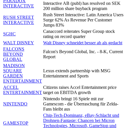
PARADOX
Interactive AB (publ) has resolved on SEK
INTERACTIVE
200 million share buyback program
Rush Street Interactive: Latin America Users
RUSH STREET
Surge 62% As Revenue Per Customer
INTERACTIVE
Jumps 83%
Canaccord reiterates Super Group stock
SGHC
rating on record quarter
WALT DISNEY
Walt Disney schneidet besser ab als gedacht
FALCONS
Falcon's Beyond Global, Inc. - 8-K, Current
BEYOND
Report
GLOBAL
MADISON
SQUARE
Lexus extends partnership with MSG
GARDEN
Entertainment and Sports
ENTERTAINMENT
ACCEL
Citizens raises Accel Entertainment price
ENTERTAINMENT
target on EBITDA growth
Nintendo bringt 16 Spiele mit zur
NINTENDO
Gamescom - die Überraschung für Zelda-
Fans bleibt aus
Chip-Tech-Dominanz, eBay-Schlacht und
Drohnen-Fantasie: Chancen bei Micron
GAMESTOP
Technologies, Microsoft, GameStop und