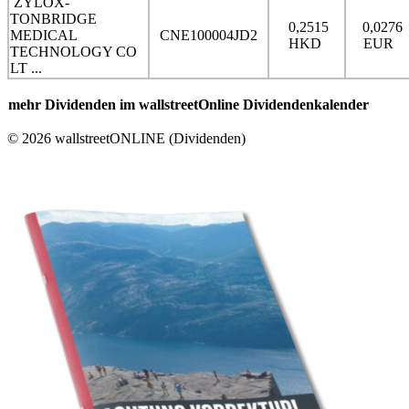
ZYLOX-
TONBRIDGE
0,2515
0,0276
MEDICAL
CNE100004JD2
HKD
EUR
TECHNOLOGY CO
LT ...
mehr Dividenden im wallstreetOnline Dividendenkalender
© 2026 wallstreetONLINE (Dividenden)