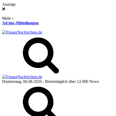
Anzeige
❌
Mehr »
Ad hoc-Mitteilungen
:
Donnerstag, 06.08.2026
- Börsentäglich über 12.000 News