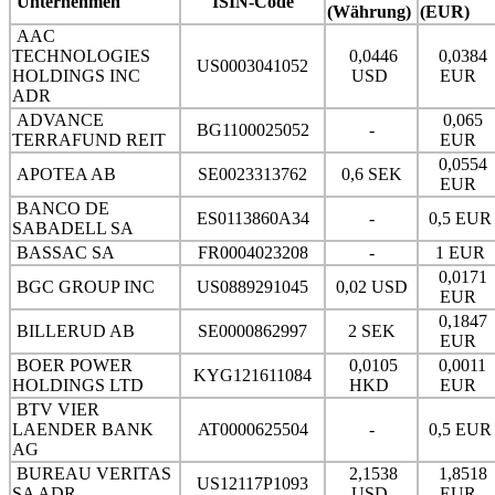
Unternehmen
ISIN-Code
(Währung)
(EUR)
AAC
TECHNOLOGIES
0,0446
0,0384
US0003041052
HOLDINGS INC
USD
EUR
ADR
ADVANCE
0,065
BG1100025052
-
TERRAFUND REIT
EUR
0,0554
APOTEA AB
SE0023313762
0,6 SEK
EUR
BANCO DE
ES0113860A34
-
0,5 EU
SABADELL SA
BASSAC SA
FR0004023208
-
1 EUR
0,0171
BGC GROUP INC
US0889291045
0,02 USD
EUR
0,1847
BILLERUD AB
SE0000862997
2 SEK
EUR
BOER POWER
0,0105
0,0011
KYG121611084
HOLDINGS LTD
HKD
EUR
BTV VIER
LAENDER BANK
AT0000625504
-
0,5 EU
AG
BUREAU VERITAS
2,1538
1,8518
US12117P1093
SA ADR
USD
EUR