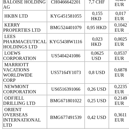
BALOISE HOLDING
CH0466642201
7,7 CHF
EUR
AG
0,155
0,017
HKBN LTD
KYG451581055
HKD
EUR
KERRY
0,1042
BMG524401079
0,95 HKD
PROPERTIES LTD
EUR
LEES
0,023
0,0025
PHARMACEUTICAL
KYG5438W1116
HKD
EUR
HOLDINGS LTD
LOEWS
0,0625
0,0537
US5404241086
CORPORATION
USD
EUR
MARRIOTT
VACATIONS
0,6878
US57164Y1073
0,8 USD
WORLDWIDE
EUR
CORP
NEWMONT
0,2235
US6516391066
0,26 USD
CORPORATION
EUR
ODFJELL
0,2149
BMG671801022
0,25 USD
DRILLING LTD
EUR
ORIENT
OVERSEAS
0,3611
BMG677491539
0,42 USD
INTERNATIONAL
EUR
LTD