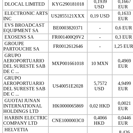
0,1939
0,1667
DLOCAL LIMITED
KYG290181018
USD
EUR
ELECTRONIC ARTS
0,1633
US2855121XXX
0,19 USD
INC
EUR
EVS BROADCAST
BE0003820371
-
0,6 EU
EQUIPMENT SA
EXOSENS SA
FR001400Q9V2
-
0,3 EU
GROUPE
FR0012612646
-
1,25 EU
PARTOUCHE SA
GRUPO
AEROPORTUARIO
0,4969
MXP001661018
10 MXN
DEL SURESTE SAB
EUR
DE C ...
GRUPO
AEROPORTUARIO
5,7572
4,9499
US40051E2028
DEL SURESTE SAB
USD
EUR
DE C ...
GUOTAI JUNAN
0,0021
INTERNATIONAL
HK0000065869
0,02 HKD
EUR
HOLDINGS LTD
HARBIN ELECTRIC
0,4066
0,0446
CNE1000003C0
COMPANY LTD
HKD
EUR
HELVETIA
8,426