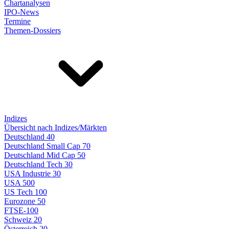
Chartanalysen
IPO-News
Termine
Themen-Dossiers
Indizes
Übersicht nach Indizes/Märkten
Deutschland 40
Deutschland Small Cap 70
Deutschland Mid Cap 50
Deutschland Tech 30
USA Industrie 30
USA 500
US Tech 100
Eurozone 50
FTSE-100
Schweiz 20
Österreich 20