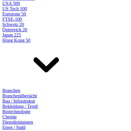
USA 500
US Tech 100
Eurozone 50
FTSE-100
Schweiz 20
Österreich 20
Japan 225
Hong Kong 50
Branchen
Branchenübersicht
Bau / Infrastrukur
Bekleidung / Textil
Biotechnologie
Chemie
Dienstleistungen
Eisen / Stahl