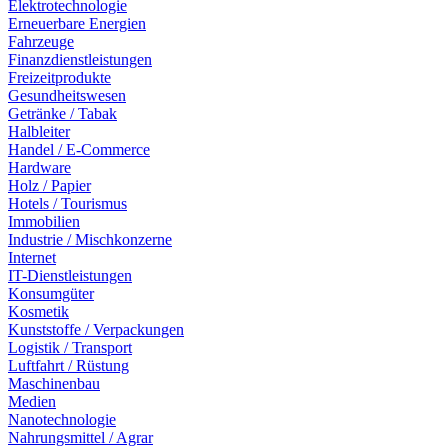
Elektrotechnologie
Erneuerbare Energien
Fahrzeuge
Finanzdienstleistungen
Freizeitprodukte
Gesundheitswesen
Getränke / Tabak
Halbleiter
Handel / E-Commerce
Hardware
Holz / Papier
Hotels / Tourismus
Immobilien
Industrie / Mischkonzerne
Internet
IT-Dienstleistungen
Konsumgüter
Kosmetik
Kunststoffe / Verpackungen
Logistik / Transport
Luftfahrt / Rüstung
Maschinenbau
Medien
Nanotechnologie
Nahrungsmittel / Agrar