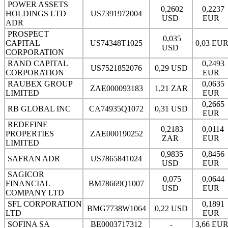
POWER ASSETS
0,2602
0,2237
HOLDINGS LTD
US7391972004
USD
EUR
ADR
PROSPECT
0,035
CAPITAL
US74348T1025
0,03 EU
USD
CORPORATION
RAND CAPITAL
0,2493
US7521852076
0,29 USD
CORPORATION
EUR
RAUBEX GROUP
0,0635
ZAE000093183
1,21 ZAR
LIMITED
EUR
0,2665
RB GLOBAL INC
CA74935Q1072
0,31 USD
EUR
REDEFINE
0,2183
0,0114
PROPERTIES
ZAE000190252
ZAR
EUR
LIMITED
0,9835
0,8456
SAFRAN ADR
US7865841024
USD
EUR
SAGICOR
0,075
0,0644
FINANCIAL
BM78669Q1007
USD
EUR
COMPANY LTD
SFL CORPORATION
0,1891
BMG7738W1064
0,22 USD
LTD
EUR
SOFINA SA
BE0003717312
-
3,66 EU