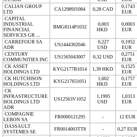
CALIAN GROUP
0,1743
CA12989J1084
0,28 CAD
LTD
EUR
CAPITAL
INDUSTRIAL
0,003
0,0003
BMG8114P1032
FINANCIAL
HKD
EUR
SERVICES GR ...
CARREFOUR SA
0,227
0,1952
US1444302046
ADR
USD
EUR
CENTURY
0,2751
US1565043007
0,32 USD
COMMUNITIES INC
EUR
CK ASSET
0,1525
KYG2177B1014
1,39 HKD
HOLDINGS LTD
EUR
CK HUTCHISON
1,602
0,1757
KYG217651051
HOLDINGS LTD
HKD
EUR
CK
INFRASTRUCTURE
1,1995
1,0313
US12563V1052
HOLDINGS LTD
USD
EUR
ADR
COMPAGNIE
FR0000121295
-
12 EUR
LEBON SA
DASSAULT
FR0014003TT8
-
0,27 EU
SYSTEMES SE