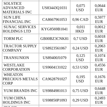
SOLSTICE
0,075
0,0644
ADVANCED
US83443Q1031
USD
EUR
MATERIALS INC
SUN LIFE
0,5977
CA8667961053
0,96 CAD
FINANCIAL INC
EUR
SUNAC SERVICES
0,011
0,0012
KYG8569B1041
HOLDINGS LTD
HKD
EUR
0,6018
TORM PLC
GB00BZ3CNK81
0,7 USD
EUR
TRACTOR SUPPLY
0,2063
US8923561067
0,24 USD
COMPANY
EUR
0,125
0,1074
TRANSUNION
US89400J1079
USD
EUR
WESTLAKE
0,4556
US9604131022
0,53 USD
CORPORATION
EUR
WHEATON
0,195
0,1676
PRECIOUS METALS
CA9628791027
USD
EUR
CORP
0,6448
YUM BRANDS INC
US9884981013
0,75 USD
EUR
YUM CHINA
0,2493
US98850P1093
0,29 USD
HOLDINGS INC
EUR