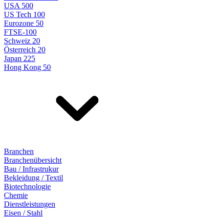
USA 500
US Tech 100
Eurozone 50
FTSE-100
Schweiz 20
Österreich 20
Japan 225
Hong Kong 50
Branchen
Branchenübersicht
Bau / Infrastrukur
Bekleidung / Textil
Biotechnologie
Chemie
Dienstleistungen
Eisen / Stahl