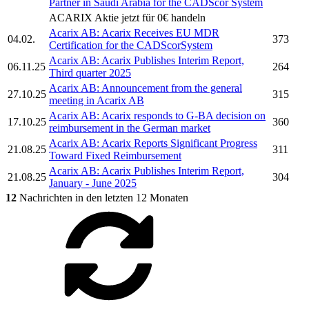
Partner in Saudi Arabia for the CADScor System
ACARIX
Aktie jetzt für 0€ handeln
Acarix AB:
Acarix
Receives EU MDR
04.02.
373
Certification for the CADScorSystem
Acarix AB:
Acarix
Publishes Interim Report,
06.11.25
264
Third quarter 2025
Acarix AB:
Announcement from the general
27.10.25
315
meeting in
Acarix AB
Acarix AB:
Acarix
responds to G-BA decision on
17.10.25
360
reimbursement in the German market
Acarix AB:
Acarix
Reports Significant Progress
21.08.25
311
Toward Fixed Reimbursement
Acarix AB:
Acarix
Publishes Interim Report,
21.08.25
304
January - June 2025
12
Nachrichten in den letzten 12 Monaten