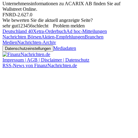
Unternehmensinformationen zu ACARIX AB finden Sie auf
Wallstreet Online
.
FNRD-2.627.0
Wie bewerten Sie die aktuell angezeigte Seite?
sehr gut
1
2
3
4
5
6
schlecht
Problem melden
Deutschland 40
Xetra-Orderbuch
Ad hoc-Mitteilungen
Nachrichten Börsen
Aktien-Empfehlungen
Branchen
Medien
Nachrichten-Archiv
Mediadaten
Datenschutzeinstellungen
Impressum | AGB | Disclaimer | Datenschutz
RSS-News von FinanzNachrichten.de