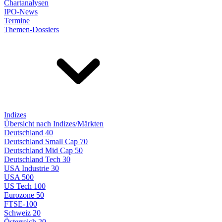
Chartanalysen
IPO-News
Termine
Themen-Dossiers
Indizes
Übersicht nach Indizes/Märkten
Deutschland 40
Deutschland Small Cap 70
Deutschland Mid Cap 50
Deutschland Tech 30
USA Industrie 30
USA 500
US Tech 100
Eurozone 50
FTSE-100
Schweiz 20
Österreich 20