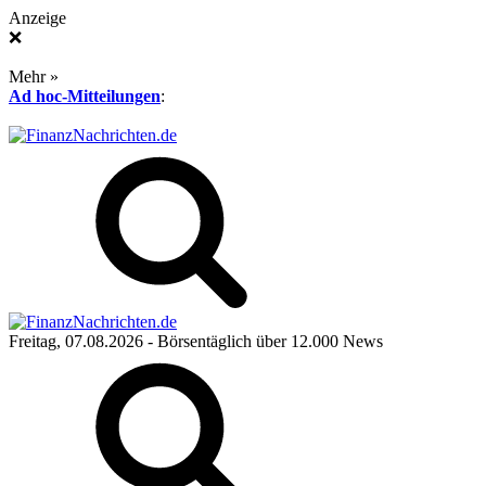
Anzeige
❌
Mehr »
Ad hoc-Mitteilungen
:
Freitag, 07.08.2026
- Börsentäglich über 12.000 News