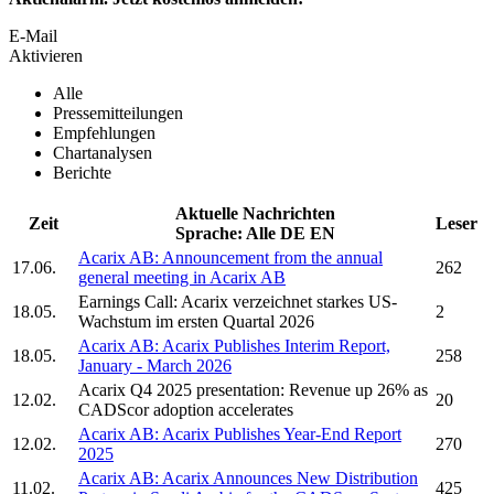
E-Mail
Aktivieren
Alle
Pressemitteilungen
Empfehlungen
Chartanalysen
Berichte
Aktuelle Nachrichten
Zeit
Leser
Sprache:
Alle
DE
EN
Acarix AB:
Announcement from the annual
17.06.
262
general meeting in
Acarix AB
Earnings Call:
Acarix
verzeichnet starkes US-
18.05.
2
Wachstum im ersten Quartal 2026
Acarix AB:
Acarix
Publishes Interim Report,
18.05.
258
January - March 2026
Acarix
Q4 2025 presentation: Revenue up 26% as
12.02.
20
CADScor adoption accelerates
Acarix AB:
Acarix
Publishes Year-End Report
12.02.
270
2025
Acarix AB:
Acarix
Announces New Distribution
11.02.
425