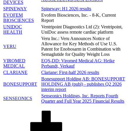
DEVICES
SPINEWAY
Spineway: H1 2026 results
EVOFEM
Evofem Biosciences, Inc. - 8-K, Current
BIOSCIENCES
Report
UNIDOC
Ventripoint Diagnostics Ltd (2): Ventripoint,
HEALTH
UniDoc assess remote cardiac platform
Veru Inc.: Veru Announces Notice of
Allowance for Key Methods of Use U.S.
VERU
Patent for Enobosarm in Combination with
Semaglutide for Quality Weight Loss
VIROMED
EQS-DD: Viromed Medical AG: Heike
MEDICAL
Perbandt, Verkauf
CLARIANE
Clariane: First-half 2026 results
Bonesupport Holding AB: BONESUPPORT
BONESUPPORT
HOLDING AB (publ) - publishes Q2 2026
interim report
Senseonics Holdings, Inc. Reports Fourth
SENSEONICS
Quarter and Full Year 2025 Financial Results