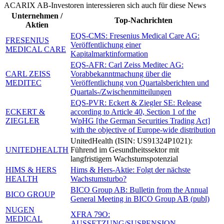
ACARIX AB-Investoren interessieren sich auch für diese News
Unternehmen /
Top-Nachrichten
Aktien
EQS-CMS: Fresenius Medical Care AG:
FRESENIUS
Veröffentlichung einer
MEDICAL CARE
Kapitalmarktinformation
EQS-AFR: Carl Zeiss Meditec AG:
CARL ZEISS
Vorabbekanntmachung über die
MEDITEC
Veröffentlichung von Quartalsberichten und
Quartals-/Zwischenmitteilungen
EQS-PVR: Eckert & Ziegler SE: Release
ECKERT &
according to Article 40, Section 1 of the
ZIEGLER
WpHG [the German Securities Trading Act]
with the objective of Europe-wide distribution
UnitedHealth (ISIN: US91324P1021):
UNITEDHEALTH
Führend im Gesundheitssektor mit
langfristigem Wachstumspotenzial
HIMS & HERS
Hims & Hers-Aktie: Folgt der nächste
HEALTH
Wachstumsturbo?
BICO Group AB: Bulletin from the Annual
BICO GROUP
General Meeting in BICO Group AB (publ)
NUGEN
XFRA 79O:
MEDICAL
AUSSETZUNG/SUSPENSION