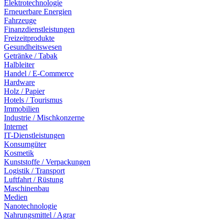
Elektrotechnologie
Erneuerbare Energien
Fahrzeuge
Finanzdienstleistungen
Freizeitprodukte
Gesundheitswesen
Getränke / Tabak
Halbleiter
Handel / E-Commerce
Hardware
Holz / Papier
Hotels / Tourismus
Immobilien
Industrie / Mischkonzerne
Internet
IT-Dienstleistungen
Konsumgüter
Kosmetik
Kunststoffe / Verpackungen
Logistik / Transport
Luftfahrt / Rüstung
Maschinenbau
Medien
Nanotechnologie
Nahrungsmittel / Agrar