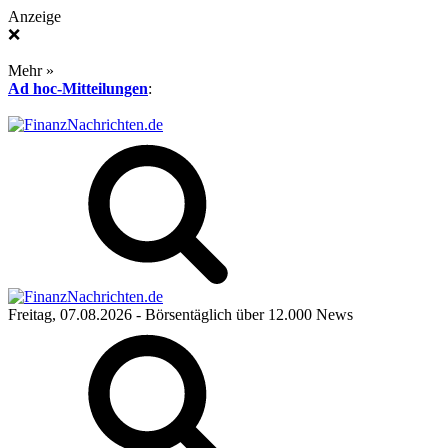
Anzeige
❌
Mehr »
Ad hoc-Mitteilungen
:
Freitag, 07.08.2026
- Börsentäglich über 12.000 News