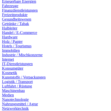
Erneuerbare Energien
Fahrzeuge
Finanzdienstleistungen
Freizeitprodukte
Gesundheitswesen
Getränke / Tabak
Halbleiter
Handel / E-Commerce
Hardware
Holz / Papier
Hotels / Tourismus
Immobilien
Industrie / Mischkonzerne
Internet
IT-Dienstleistungen
Konsumgüter
Kosmetik
Kunststoffe / Verpackungen
Logistik / Transport
Luftfahrt / Rüstung
Maschinenbau
Medien
Nanotechnologie
Nahrungsmittel / Agrar
Netzwerktechnik