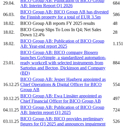
BICO Group AB:
Publication of
BICO Group
29.04.
684
AB:
Interim Report Q1 2026
BICO Group AB:
BICO Group AB
has divested
06.03.
586
the Finnish property for a total of EUR 3.5m
18.02.
BICO Group AB
reports FY 2025 results
48
BICO Group
Slips To Loss In Q4; Net Sales
18.02.
28
Down 12.4%
BICO Group AB:
Publication of
BICO Group
18.02.
1.151
AB:
Year-end report 2025
BICO Group AB:
BICO
company
Biosero
launches GoSimple, a standardized automation-
23.01.
ready workcell with selected instruments from
884
Sartorius and Becton, Dickinson and Company
(BD)
BICO Group AB:
Jesper Hagberg appointed as
16.12.25
Chief Operations & Digital Officer for
BICO
554
Group AB
BICO Group AB:
Ewa Linsäter appointed as
10.12.25
497
Chief Financial Officer for
BICO Group AB
BICO Group AB:
Publication of
BICO Group
04.11.25
724
AB:
Interim report Q3 2025
BICO Group AB:
BICO
provides preliminary
03.11.25
526
figures for Q3 2025 and announces impairment