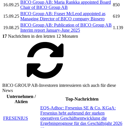
BICO Group AB:
Maria Rankka appointed Board
16.09.25
850
Chair of
BICO Group AB
BICO Group AB:
Fraser McLeod appointed as
15.09.25
619
Managing Director of
BICO
company
Biosero
BICO Group AB:
Publication of
BICO Group AB
19.08.25
1.139
Interim report January-June 2025
17
Nachrichten in den letzten 12 Monaten
BICO GROUP AB-Investoren interessieren sich auch für diese
News
Unternehmen /
Top-Nachrichten
Aktien
EQS-Adhoc: Fresenius SE & Co. KGaA:
Fresenius hebt aufgrund der starken
FRESENIUS
operativen Geschäftsentwicklung die
Ergebnisprognose für das Geschäftsjahr 2026