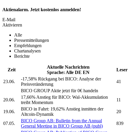
Aktienalarm. Jetzt kostenlos anmelden!
E-Mail
Aktivieren
Alle
Pressemitteilungen
Empfehlungen
Chartanalysen
Berichte
Aktuelle Nachrichten
Zeit
Leser
Sprache:
Alle
DE
EN
-17,58% Rückgang bei
BICO:
Analyse der
23.06.
41
Preisveränderung
BICO GROUP
Aktie jetzt für 0€ handeln
17,66% Anstieg für
BICO:
Wal-Akkumulation
20.06.
11
treibt Momentum
BICO
in Fahrt: 19,62% Anstieg inmitten der
19.06.
20
Altcoin-Dynamik
BICO Group AB:
Bulletin from the Annual
07.05.
839
General Meeting in
BICO Group AB
(publ)