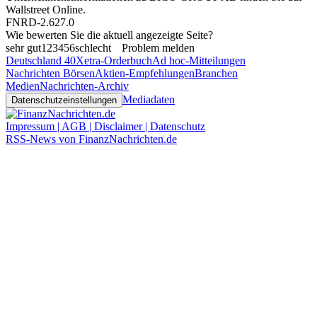
Wallstreet Online
.
FNRD-2.627.0
Wie bewerten Sie die aktuell angezeigte Seite?
sehr gut
1
2
3
4
5
6
schlecht
Problem melden
Deutschland 40
Xetra-Orderbuch
Ad hoc-Mitteilungen
Nachrichten Börsen
Aktien-Empfehlungen
Branchen
Medien
Nachrichten-Archiv
Mediadaten
Datenschutzeinstellungen
Impressum | AGB | Disclaimer | Datenschutz
RSS-News von FinanzNachrichten.de