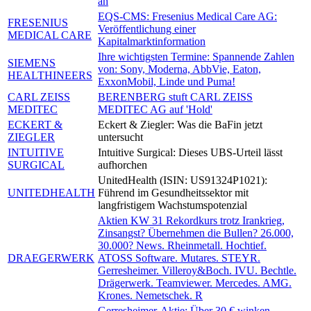
an
EQS-CMS: Fresenius Medical Care AG:
FRESENIUS
Veröffentlichung einer
MEDICAL CARE
Kapitalmarktinformation
Ihre wichtigsten Termine: Spannende Zahlen
SIEMENS
von: Sony, Moderna, AbbVie, Eaton,
HEALTHINEERS
ExxonMobil, Linde und Puma!
CARL ZEISS
BERENBERG stuft CARL ZEISS
MEDITEC
MEDITEC AG auf 'Hold'
ECKERT &
Eckert & Ziegler: Was die BaFin jetzt
ZIEGLER
untersucht
INTUITIVE
Intuitive Surgical: Dieses UBS-Urteil lässt
SURGICAL
aufhorchen
UnitedHealth (ISIN: US91324P1021):
UNITEDHEALTH
Führend im Gesundheitssektor mit
langfristigem Wachstumspotenzial
Aktien KW 31 Rekordkurs trotz Irankrieg,
Zinsangst? Übernehmen die Bullen? 26.000,
30.000? News. Rheinmetall. Hochtief.
DRAEGERWERK
ATOSS Software. Mutares. STEYR.
Gerresheimer. Villeroy&Boch. IVU. Bechtle.
Drägerwerk. Teamviewer. Mercedes. AMG.
Krones. Nemetschek. R
Gerresheimer-Aktie: Über 30 € winken