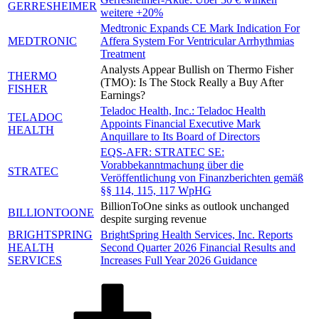
GERRESHEIMER
weitere +20%
Medtronic Expands CE Mark Indication For
MEDTRONIC
Affera System For Ventricular Arrhythmias
Treatment
Analysts Appear Bullish on Thermo Fisher
THERMO
(TMO): Is The Stock Really a Buy After
FISHER
Earnings?
Teladoc Health, Inc.: Teladoc Health
TELADOC
Appoints Financial Executive Mark
HEALTH
Anquillare to Its Board of Directors
EQS-AFR: STRATEC SE:
Vorabbekanntmachung über die
STRATEC
Veröffentlichung von Finanzberichten gemäß
§§ 114, 115, 117 WpHG
BillionToOne sinks as outlook unchanged
BILLIONTOONE
despite surging revenue
BRIGHTSPRING
BrightSpring Health Services, Inc. Reports
HEALTH
Second Quarter 2026 Financial Results and
SERVICES
Increases Full Year 2026 Guidance