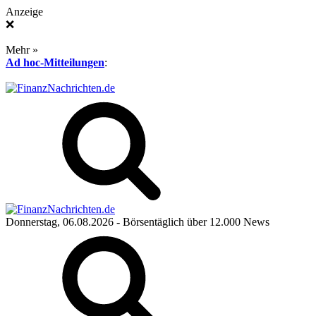
Anzeige
❌
Mehr »
Ad hoc-Mitteilungen
:
Donnerstag, 06.08.2026
- Börsentäglich über 12.000 News