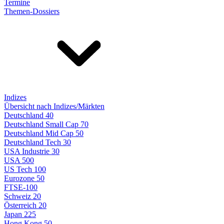
Termine
Themen-Dossiers
Indizes
Übersicht nach Indizes/Märkten
Deutschland 40
Deutschland Small Cap 70
Deutschland Mid Cap 50
Deutschland Tech 30
USA Industrie 30
USA 500
US Tech 100
Eurozone 50
FTSE-100
Schweiz 20
Österreich 20
Japan 225
Hong Kong 50