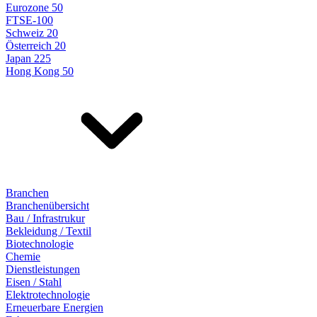
Eurozone 50
FTSE-100
Schweiz 20
Österreich 20
Japan 225
Hong Kong 50
Branchen
Branchenübersicht
Bau / Infrastrukur
Bekleidung / Textil
Biotechnologie
Chemie
Dienstleistungen
Eisen / Stahl
Elektrotechnologie
Erneuerbare Energien