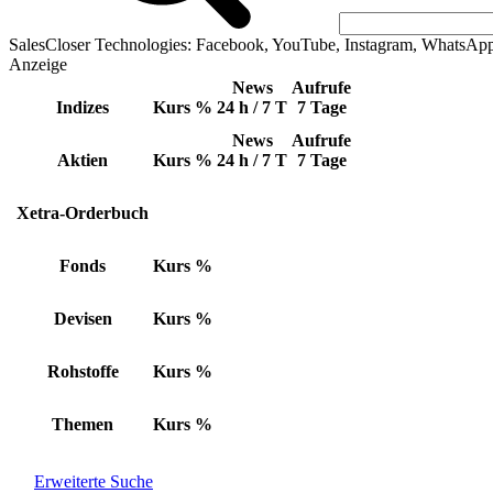
SalesCloser Technologies: Facebook, YouTube, Instagram, WhatsAp
Anzeige
News
Aufrufe
Indizes
Kurs
%
24 h / 7 T
7 Tage
News
Aufrufe
Aktien
Kurs
%
24 h / 7 T
7 Tage
Xetra-Orderbuch
Fonds
Kurs
%
Devisen
Kurs
%
Rohstoffe
Kurs
%
Themen
Kurs
%
Erweiterte Suche