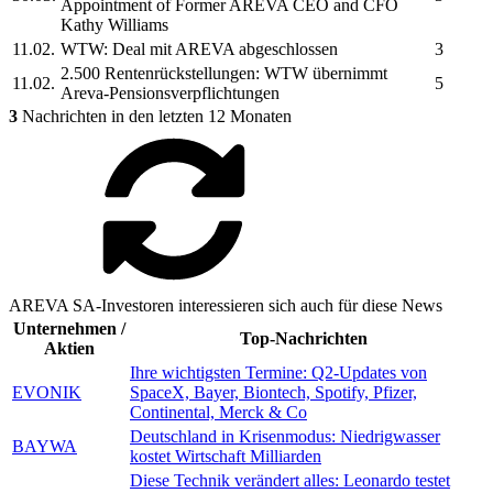
Appointment of Former
AREVA
CEO and CFO
Kathy Williams
11.02.
WTW: Deal mit
AREVA
abgeschlossen
3
2.500 Rentenrückstellungen: WTW übernimmt
11.02.
5
Areva-
Pensionsverpflichtungen
3
Nachrichten in den letzten 12 Monaten
AREVA SA-Investoren interessieren sich auch für diese News
Unternehmen /
Top-Nachrichten
Aktien
Ihre wichtigsten Termine: Q2-Updates von
EVONIK
SpaceX, Bayer, Biontech, Spotify, Pfizer,
Continental, Merck & Co
Deutschland in Krisenmodus: Niedrigwasser
BAYWA
kostet Wirtschaft Milliarden
Diese Technik verändert alles: Leonardo testet