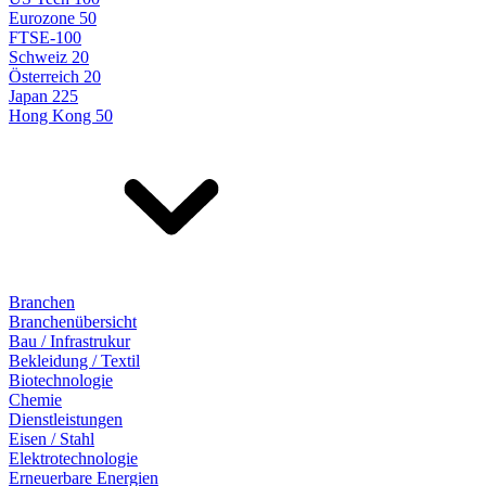
Eurozone 50
FTSE-100
Schweiz 20
Österreich 20
Japan 225
Hong Kong 50
Branchen
Branchenübersicht
Bau / Infrastrukur
Bekleidung / Textil
Biotechnologie
Chemie
Dienstleistungen
Eisen / Stahl
Elektrotechnologie
Erneuerbare Energien