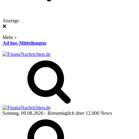
Anzeige
❌
Mehr »
Ad hoc-Mitteilungen
:
Sonntag, 09.08.2026
- Börsentäglich über 12.000 News