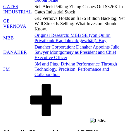
Global Scale
GATES
Sell Alert: Peifang Zhang Cashes Out $326K In
INDUSTRIAL
Gates Industrial Stock
GE Vernova Holds an $176 Billion Backlog, Yet
GE
Wall Street Is Selling: What Investors Should
VERNOVA
Know.
Original-Research: MBB SE (von Quirin
MBB
Privatbank Kapitalmarktgeschäft): Buy
Danaher Corporation: Danaher Appoints Julie
DANAHER
Sawyer Montgomery as President and Chief
Executive Officer
3M and Ping: Driving Performance Through
3M
Technology, Precision, Performance and
Collaboration