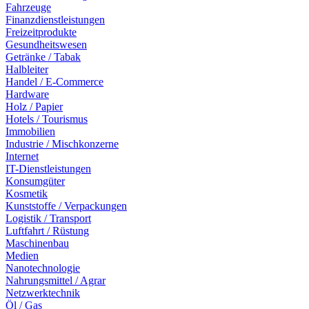
Fahrzeuge
Finanzdienstleistungen
Freizeitprodukte
Gesundheitswesen
Getränke / Tabak
Halbleiter
Handel / E-Commerce
Hardware
Holz / Papier
Hotels / Tourismus
Immobilien
Industrie / Mischkonzerne
Internet
IT-Dienstleistungen
Konsumgüter
Kosmetik
Kunststoffe / Verpackungen
Logistik / Transport
Luftfahrt / Rüstung
Maschinenbau
Medien
Nanotechnologie
Nahrungsmittel / Agrar
Netzwerktechnik
Öl / Gas