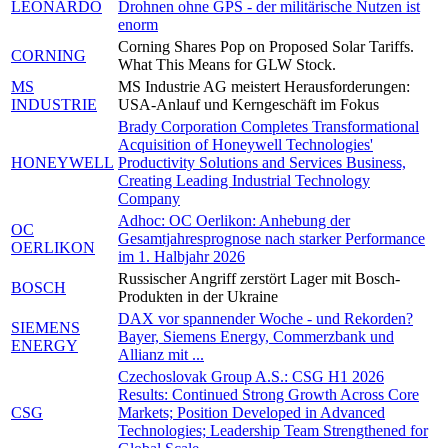
LEONARDO
Drohnen ohne GPS - der militärische Nutzen ist
enorm
Corning Shares Pop on Proposed Solar Tariffs.
CORNING
What This Means for GLW Stock.
MS
MS Industrie AG meistert Herausforderungen:
INDUSTRIE
USA-Anlauf und Kerngeschäft im Fokus
Brady Corporation Completes Transformational
Acquisition of Honeywell Technologies'
HONEYWELL
Productivity Solutions and Services Business,
Creating Leading Industrial Technology
Company
Adhoc: OC Oerlikon: Anhebung der
OC
Gesamtjahresprognose nach starker Performance
OERLIKON
im 1. Halbjahr 2026
Russischer Angriff zerstört Lager mit Bosch-
BOSCH
Produkten in der Ukraine
DAX vor spannender Woche - und Rekorden?
SIEMENS
Bayer, Siemens Energy, Commerzbank und
ENERGY
Allianz mit ...
Czechoslovak Group A.S.: CSG H1 2026
Results: Continued Strong Growth Across Core
CSG
Markets; Position Developed in Advanced
Technologies; Leadership Team Strengthened for