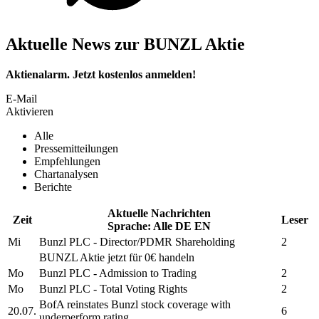
Aktuelle News zur BUNZL Aktie
Aktienalarm. Jetzt kostenlos anmelden!
E-Mail
Aktivieren
Alle
Pressemitteilungen
Empfehlungen
Chartanalysen
Berichte
Aktuelle Nachrichten
Zeit
Leser
Sprache:
Alle
DE
EN
Mi
Bunzl PLC
- Director/PDMR Shareholding
2
BUNZL
Aktie jetzt für 0€ handeln
Mo
Bunzl PLC
- Admission to Trading
2
Mo
Bunzl PLC
- Total Voting Rights
2
BofA reinstates
Bunzl
stock coverage with
20.07.
6
underperform rating