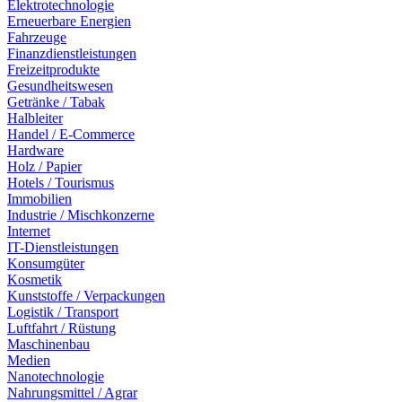
Elektrotechnologie
Erneuerbare Energien
Fahrzeuge
Finanzdienstleistungen
Freizeitprodukte
Gesundheitswesen
Getränke / Tabak
Halbleiter
Handel / E-Commerce
Hardware
Holz / Papier
Hotels / Tourismus
Immobilien
Industrie / Mischkonzerne
Internet
IT-Dienstleistungen
Konsumgüter
Kosmetik
Kunststoffe / Verpackungen
Logistik / Transport
Luftfahrt / Rüstung
Maschinenbau
Medien
Nanotechnologie
Nahrungsmittel / Agrar