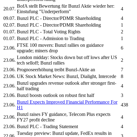
BofA stellt Bewertung für
Bunzl
Aktie wieder her:
20.07.
4
Einstufung "Underperform"
09.07.
Bunzl PLC
- Director/PDMR Shareholding
4
02.07.
Bunzl PLC
- Director/PDMR Shareholding
1
01.07.
Bunzl PLC
- Total Voting Rights
2
01.07.
Bunzl PLC
- Admission to Trading
1
FTSE 100 movers:
Bunzl
rallies on guidance
23.06.
6
upgrade; miners drop
London midday: Stocks down but off lows after US
23.06.
2
tech selloff;
Bunzl
rallies
23.06.
Prognoseerhöhung treibt
Bunzl-
Aktie an
7
23.06.
UK Stock Market News:
Bunzl,
Dialight, Intercede
8
Bunzl
upgrades revenue outlook after stronger first-
23.06.
4
half trading
23.06.
Bunzl
boosts outlook on robust first half
3
Bunzl
Expects Improved Financial Performance For
23.06.
438
H1
Bunzl
raises FY guidance, Telecom Plus expects
23.06.
4
FY27 profit decline
23.06.
Bunzl PLC
- Trading Statement
4
Tuesday preview:
Bunzl
update, FedEx results in
22.06.
3