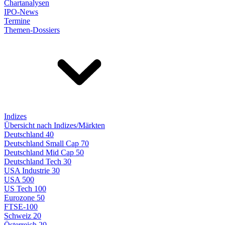
Chartanalysen
IPO-News
Termine
Themen-Dossiers
Indizes
Übersicht nach Indizes/Märkten
Deutschland 40
Deutschland Small Cap 70
Deutschland Mid Cap 50
Deutschland Tech 30
USA Industrie 30
USA 500
US Tech 100
Eurozone 50
FTSE-100
Schweiz 20
Österreich 20