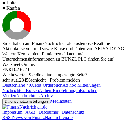
■ Halten
■ Kaufen
Sie erhalten auf FinanzNachrichten.de kostenlose Realtime-
Aktienkurse von
und
sowie Kurse und Daten von
ARIVA.DE AG
.
Weitere Kennzahlen, Fundamentaldaten und
Unternehmensinformationen zu BUNZL PLC finden Sie auf
Wallstreet Online
.
FNRD-2.627.0
Wie bewerten Sie die aktuell angezeigte Seite?
sehr gut
1
2
3
4
5
6
schlecht
Problem melden
Deutschland 40
Xetra-Orderbuch
Ad hoc-Mitteilungen
Nachrichten Börsen
Aktien-Empfehlungen
Branchen
Medien
Nachrichten-Archiv
Mediadaten
Datenschutzeinstellungen
Impressum | AGB | Disclaimer | Datenschutz
RSS-News von FinanzNachrichten.de