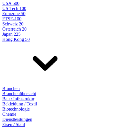
USA 500
US Tech 100
Eurozone 50
FTSE-100
Schweiz 20
Österreich 20
Japan 225
Hong Kong 50
Branchen
Branchenübersicht
Bau / Infrastrukur
Bekleidung / Textil
Biotechnologie
Chemie
Dienstleistungen
Eisen / Stahl