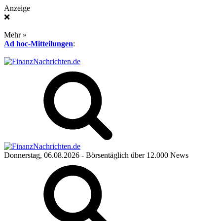
Anzeige
❌
Mehr »
Ad hoc-Mitteilungen
:
Donnerstag, 06.08.2026
- Börsentäglich über 12.000 News