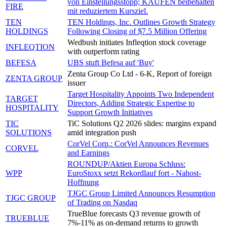
von Einstellungsstopp; KAUFEN beibehalten
FIRE
mit reduziertem Kursziel.
TEN
TEN Holdings, Inc. Outlines Growth Strategy
HOLDINGS
Following Closing of $7.5 Million Offering
Wedbush initiates Infleqtion stock coverage
INFLEQTION
with outperform rating
BEFESA
UBS stuft Befesa auf 'Buy'
Zenta Group Co Ltd - 6-K, Report of foreign
ZENTA GROUP
issuer
Target Hospitality Appoints Two Independent
TARGET
Directors, Adding Strategic Expertise to
HOSPITALITY
Support Growth Initiatives
TIC
TiC Solutions Q2 2026 slides: margins expand
SOLUTIONS
amid integration push
CorVel Corp.: CorVel Announces Revenues
CORVEL
and Earnings
ROUNDUP/Aktien Europa Schluss:
WPP
EuroStoxx setzt Rekordlauf fort - Nahost-
Hoffnung
TJGC Group Limited Announces Resumption
TJGC GROUP
of Trading on Nasdaq
TrueBlue forecasts Q3 revenue growth of
TRUEBLUE
7%-11% as on-demand returns to growth