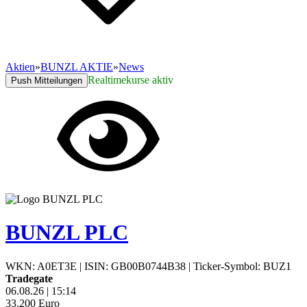
Aktien
»
BUNZL AKTIE
»
News
Realtimekurse aktiv
Push Mitteilungen
BUNZL PLC
WKN: A0ET3E
|
ISIN: GB00B0744B38
|
Ticker-Symbol: BUZ1
Tradegate
06.08.26
|
15:14
33,200
Euro