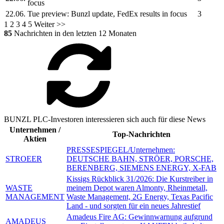
focus
22.06.
Tue preview:
Bunzl
update, FedEx results in focus
3
1
2
3
4
5
Weiter >>
85
Nachrichten in den letzten 12 Monaten
BUNZL PLC-Investoren interessieren sich auch für diese News
Unternehmen /
Top-Nachrichten
Aktien
PRESSESPIEGEL/Unternehmen:
STROEER
DEUTSCHE BAHN, STRÖER, PORSCHE,
BERENBERG, SIEMENS ENERGY, X-FAB
Kissigs Rückblick 31/2026: Die Kurstreiber in
WASTE
meinem Depot waren Almonty, Rheinmetall,
MANAGEMENT
Waste Management, 2G Energy, Texas Pacific
Land - und sorgten für ein neues Jahrestief
Amadeus Fire AG: Gewinnwarnung aufgrund
AMADEUS