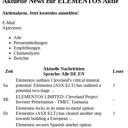
Aktuelle News zur ELEMENTOS Aktie
Aktienalarm. Jetzt kostenlos anmelden!
E-Mail
Aktivieren
Alle
Pressemitteilungen
Empfehlungen
Chartanalysen
Berichte
Aktuelle Nachrichten
Zeit
Leser
Sprache:
Alle
DE
EN
Elementos
outlines Cleveland's critical mineral
Sa
potential:
Elementos
(ASX:ELT) has outlined a
1
potential two-stage ...
ELEMENTOS LIMITED:
Cleveland Project
Mi
-
Investor Presentation - TMEC Tasmania
Elementos
locks in its mine-to-metal option:
Di
Elementos
(ASX:ELT) has cleared another step
1
towards building a European ...
Elementos
secures Spanish smelter option: