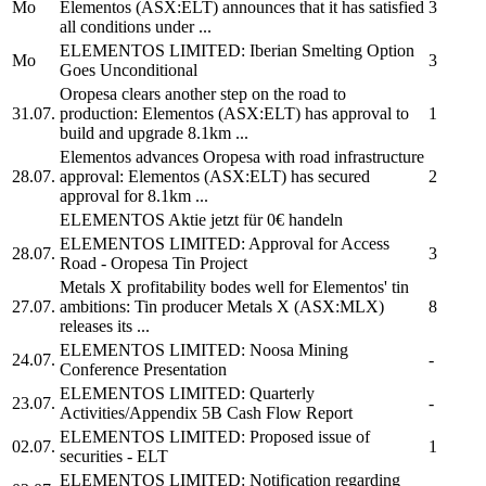
Mo
Elementos
(ASX:ELT) announces that it has satisfied
3
all conditions under ...
ELEMENTOS LIMITED:
Iberian Smelting Option
Mo
3
Goes Unconditional
Oropesa clears another step on the road to
31.07.
production:
Elementos
(ASX:ELT) has approval to
1
build and upgrade 8.1km ...
Elementos
advances Oropesa with road infrastructure
28.07.
approval:
Elementos
(ASX:ELT) has secured
2
approval for 8.1km ...
ELEMENTOS
Aktie jetzt für 0€ handeln
ELEMENTOS LIMITED:
Approval for Access
28.07.
3
Road - Oropesa Tin Project
Metals X profitability bodes well for
Elementos'
tin
27.07.
ambitions: Tin producer Metals X (ASX:MLX)
8
releases its ...
ELEMENTOS LIMITED:
Noosa Mining
24.07.
-
Conference Presentation
ELEMENTOS LIMITED:
Quarterly
23.07.
-
Activities/Appendix 5B Cash Flow Report
ELEMENTOS LIMITED:
Proposed issue of
02.07.
1
securities - ELT
ELEMENTOS LIMITED:
Notification regarding