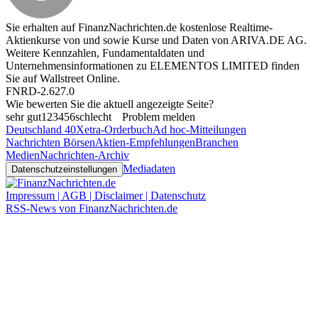
Sie erhalten auf FinanzNachrichten.de kostenlose Realtime-
Aktienkurse von
und
sowie Kurse und Daten von
ARIVA.DE AG
.
Weitere Kennzahlen, Fundamentaldaten und
Unternehmensinformationen zu ELEMENTOS LIMITED finden
Sie auf
Wallstreet Online
.
FNRD-2.627.0
Wie bewerten Sie die aktuell angezeigte Seite?
sehr gut
1
2
3
4
5
6
schlecht
Problem melden
Deutschland 40
Xetra-Orderbuch
Ad hoc-Mitteilungen
Nachrichten Börsen
Aktien-Empfehlungen
Branchen
Medien
Nachrichten-Archiv
Mediadaten
Datenschutzeinstellungen
Impressum | AGB | Disclaimer | Datenschutz
RSS-News von FinanzNachrichten.de