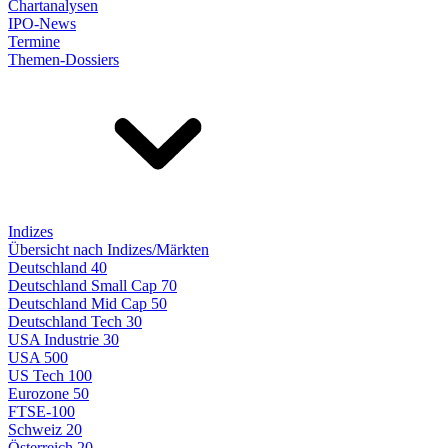
Chartanalysen
IPO-News
Termine
Themen-Dossiers
Indizes
Übersicht nach Indizes/Märkten
Deutschland 40
Deutschland Small Cap 70
Deutschland Mid Cap 50
Deutschland Tech 30
USA Industrie 30
USA 500
US Tech 100
Eurozone 50
FTSE-100
Schweiz 20
Österreich 20