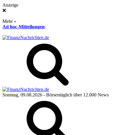
Anzeige
❌
Mehr »
Ad hoc-Mitteilungen
:
Sonntag, 09.08.2026
- Börsentäglich über 12.000 News