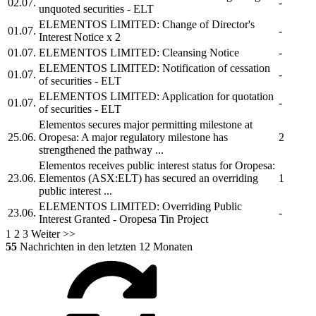
02.07.
-
unquoted securities - ELT
ELEMENTOS LIMITED:
Change of Director's
01.07.
-
Interest Notice x 2
01.07.
ELEMENTOS LIMITED:
Cleansing Notice
-
ELEMENTOS LIMITED:
Notification of cessation
01.07.
-
of securities - ELT
ELEMENTOS LIMITED:
Application for quotation
01.07.
-
of securities - ELT
Elementos
secures major permitting milestone at
25.06.
Oropesa: A major regulatory milestone has
2
strengthened the pathway ...
Elementos
receives public interest status for Oropesa:
23.06.
Elementos
(ASX:ELT) has secured an overriding
1
public interest ...
ELEMENTOS LIMITED:
Overriding Public
23.06.
-
Interest Granted - Oropesa Tin Project
1
2
3
Weiter >>
55
Nachrichten in den letzten 12 Monaten