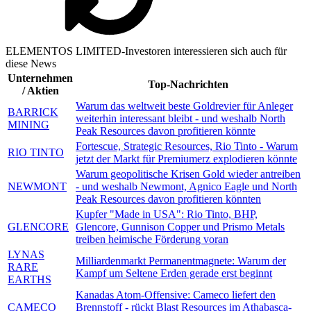
ELEMENTOS LIMITED-Investoren interessieren sich auch für
diese News
Unternehmen
Top-Nachrichten
/ Aktien
Warum das weltweit beste Goldrevier für Anleger
BARRICK
weiterhin interessant bleibt - und weshalb North
MINING
Peak Resources davon profitieren könnte
Fortescue, Strategic Resources, Rio Tinto - Warum
RIO TINTO
jetzt der Markt für Premiumerz explodieren könnte
Warum geopolitische Krisen Gold wieder antreiben
NEWMONT
- und weshalb Newmont, Agnico Eagle und North
Peak Resources davon profitieren könnten
Kupfer "Made in USA": Rio Tinto, BHP,
GLENCORE
Glencore, Gunnison Copper und Prismo Metals
treiben heimische Förderung voran
LYNAS
Milliardenmarkt Permanentmagnete: Warum der
RARE
Kampf um Seltene Erden gerade erst beginnt
EARTHS
Kanadas Atom-Offensive: Cameco liefert den
CAMECO
Brennstoff - rückt Blast Resources im Athabasca-