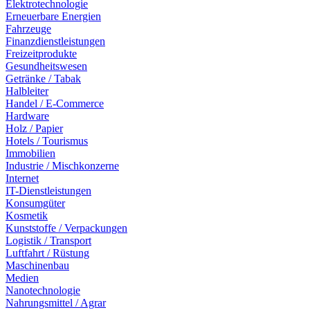
Elektrotechnologie
Erneuerbare Energien
Fahrzeuge
Finanzdienstleistungen
Freizeitprodukte
Gesundheitswesen
Getränke / Tabak
Halbleiter
Handel / E-Commerce
Hardware
Holz / Papier
Hotels / Tourismus
Immobilien
Industrie / Mischkonzerne
Internet
IT-Dienstleistungen
Konsumgüter
Kosmetik
Kunststoffe / Verpackungen
Logistik / Transport
Luftfahrt / Rüstung
Maschinenbau
Medien
Nanotechnologie
Nahrungsmittel / Agrar