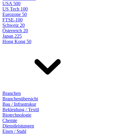
USA 500
US Tech 100
Eurozone 50
FTSE-100
Schweiz 20
Österreich 20
Japan 225
Hong Kong 50
Branchen
Branchenübersicht
Bau / Infrastrukur
Bekleidung / Textil
Biotechnologie
Chemie
Dienstleistungen
Eisen / Stahl