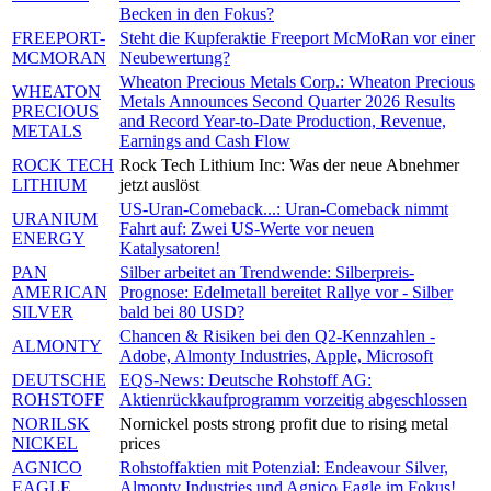
Becken in den Fokus?
FREEPORT-
Steht die Kupferaktie Freeport McMoRan vor einer
MCMORAN
Neubewertung?
Wheaton Precious Metals Corp.: Wheaton Precious
WHEATON
Metals Announces Second Quarter 2026 Results
PRECIOUS
and Record Year-to-Date Production, Revenue,
METALS
Earnings and Cash Flow
ROCK TECH
Rock Tech Lithium Inc: Was der neue Abnehmer
LITHIUM
jetzt auslöst
US-Uran-Comeback...: Uran-Comeback nimmt
URANIUM
Fahrt auf: Zwei US-Werte vor neuen
ENERGY
Katalysatoren!
PAN
Silber arbeitet an Trendwende: Silberpreis-
AMERICAN
Prognose: Edelmetall bereitet Rallye vor - Silber
SILVER
bald bei 80 USD?
Chancen & Risiken bei den Q2-Kennzahlen -
ALMONTY
Adobe, Almonty Industries, Apple, Microsoft
DEUTSCHE
EQS-News: Deutsche Rohstoff AG:
ROHSTOFF
Aktienrückkaufprogramm vorzeitig abgeschlossen
NORILSK
Nornickel posts strong profit due to rising metal
NICKEL
prices
AGNICO
Rohstoffaktien mit Potenzial: Endeavour Silver,
EAGLE
Almonty Industries und Agnico Eagle im Fokus!