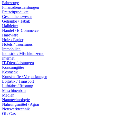
Fahrzeuge
Finanzdienstleistungen
Freizeitprodukte
Gesundheitswesen
Getränke / Tabak
Halbleiter
Handel / E-Commerce
Hardware
Holz / Papier
Hotels / Tourismus
Immobilien
Industrie / Mischkonzerne
Internet
IT-Dienstleistungen
Konsumgüter
Kosmetik
Kunststoffe / Verpackungen
Logistik / Transport
Luftfahrt / Rüstung
Maschinenbau
Medien
Nanotechnologie
Nahrungsmittel / Agrar
Netzwerktechnik
Öl / Gas