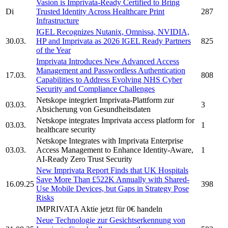
Vasion is
Imprivata-
Ready Certified to Bring
Di
Trusted Identity Across Healthcare Print
287
Infrastructure
IGEL Recognizes Nutanix, Omnissa, NVIDIA,
30.03.
HP and
Imprivata
as 2026 IGEL Ready Partners
825
of the Year
Imprivata
Introduces New Advanced Access
Management and Passwordless Authentication
17.03.
808
Capabilities to Address Evolving NHS Cyber
Security and Compliance Challenges
Netskope integriert
Imprivata-
Plattform zur
03.03.
3
Absicherung von Gesundheitsdaten
Netskope integrates
Imprivata
access platform for
03.03.
1
healthcare security
Netskope Integrates with
Imprivata
Enterprise
03.03.
Access Management to Enhance Identity-Aware,
1
AI-Ready Zero Trust Security
New
Imprivata
Report Finds that UK Hospitals
Save More Than £522K Annually with Shared-
16.09.25
398
Use Mobile Devices, but Gaps in Strategy Pose
Risks
IMPRIVATA
Aktie jetzt für 0€ handeln
Neue Technologie zur Gesichtserkennung von