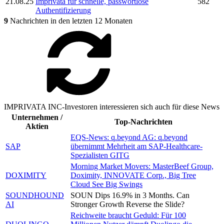
21.08.25
Imprivata
für schnelle, passwortlose
582
Authentifizierung
9
Nachrichten in den letzten 12 Monaten
IMPRIVATA INC-Investoren interessieren sich auch für diese News
Unternehmen /
Top-Nachrichten
Aktien
EQS-News: q.beyond AG: q.beyond
SAP
übernimmt Mehrheit am SAP-Healthcare-
Spezialisten GITG
Morning Market Movers: MasterBeef Group,
DOXIMITY
Doximity, INNOVATE Corp., Big Tree
Cloud See Big Swings
SOUNDHOUND
SOUN Dips 16.9% in 3 Months. Can
AI
Stronger Growth Reverse the Slide?
Reichweite braucht Geduld: Für 100