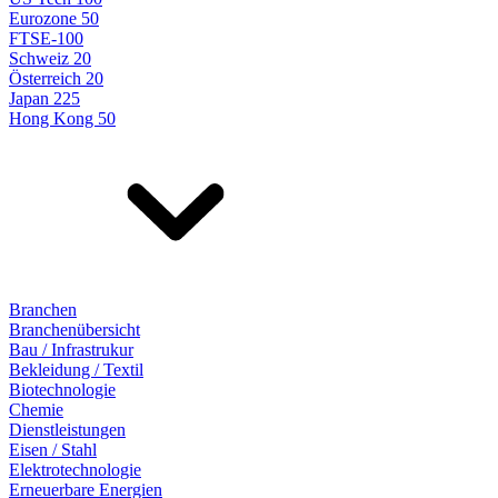
Eurozone 50
FTSE-100
Schweiz 20
Österreich 20
Japan 225
Hong Kong 50
Branchen
Branchenübersicht
Bau / Infrastrukur
Bekleidung / Textil
Biotechnologie
Chemie
Dienstleistungen
Eisen / Stahl
Elektrotechnologie
Erneuerbare Energien