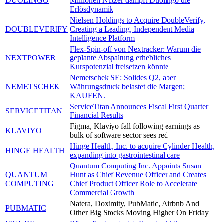
DUOLINGO
Millionen Nutzer dämpft Duolingo die
Erlösdynamik
Nielsen Holdings to Acquire DoubleVerify,
DOUBLEVERIFY
Creating a Leading, Independent Media
Intelligence Platform
Flex-Spin-off von Nextracker: Warum die
NEXTPOWER
geplante Abspaltung erhebliches
Kurspotenzial freisetzen könnte
Nemetschek SE: Solides Q2, aber
NEMETSCHEK
Währungsdruck belastet die Margen;
KAUFEN.
ServiceTitan Announces Fiscal First Quarter
SERVICETITAN
Financial Results
Figma, Klaviyo fall following earnings as
KLAVIYO
bulk of software sector sees red
Hinge Health, Inc. to acquire Cylinder Health,
HINGE HEALTH
expanding into gastrointestinal care
Quantum Computing Inc. Appoints Susan
QUANTUM
Hunt as Chief Revenue Officer and Creates
COMPUTING
Chief Product Officer Role to Accelerate
Commercial Growth
Natera, Doximity, PubMatic, Airbnb And
PUBMATIC
Other Big Stocks Moving Higher On Friday