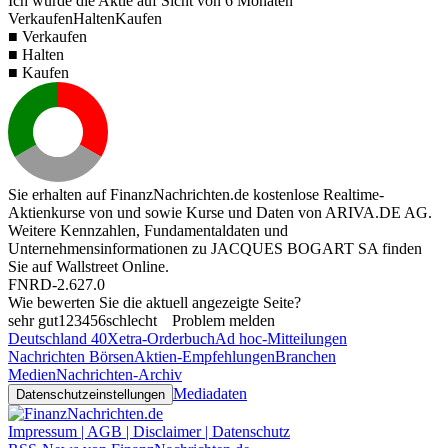
Ich würde die Aktie auf Sicht von 6 Monaten
Verkaufen
Halten
Kaufen
■ Verkaufen
■ Halten
■ Kaufen
Sie erhalten auf FinanzNachrichten.de kostenlose Realtime-
Aktienkurse von
und
sowie Kurse und Daten von
ARIVA.DE AG
.
Weitere Kennzahlen, Fundamentaldaten und
Unternehmensinformationen zu JACQUES BOGART SA finden
Sie auf
Wallstreet Online
.
FNRD-2.627.0
Wie bewerten Sie die aktuell angezeigte Seite?
sehr gut
1
2
3
4
5
6
schlecht
Problem melden
Deutschland 40
Xetra-Orderbuch
Ad hoc-Mitteilungen
Nachrichten Börsen
Aktien-Empfehlungen
Branchen
Medien
Nachrichten-Archiv
Mediadaten
Datenschutzeinstellungen
Impressum | AGB | Disclaimer | Datenschutz