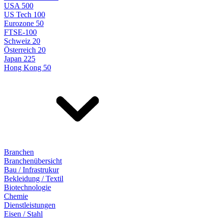
USA 500
US Tech 100
Eurozone 50
FTSE-100
Schweiz 20
Österreich 20
Japan 225
Hong Kong 50
Branchen
Branchenübersicht
Bau / Infrastrukur
Bekleidung / Textil
Biotechnologie
Chemie
Dienstleistungen
Eisen / Stahl