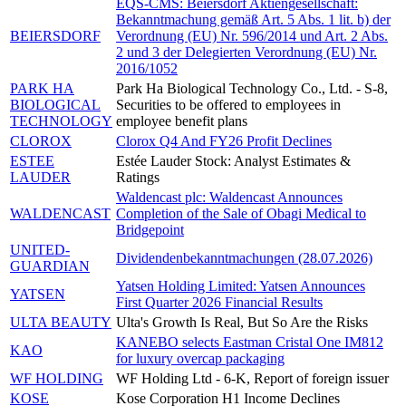
EQS-CMS: Beiersdorf Aktiengesellschaft:
Bekanntmachung gemäß Art. 5 Abs. 1 lit. b) der
BEIERSDORF
Verordnung (EU) Nr. 596/2014 und Art. 2 Abs.
2 und 3 der Delegierten Verordnung (EU) Nr.
2016/1052
PARK HA
Park Ha Biological Technology Co., Ltd. - S-8,
BIOLOGICAL
Securities to be offered to employees in
TECHNOLOGY
employee benefit plans
CLOROX
Clorox Q4 And FY26 Profit Declines
ESTEE
Estée Lauder Stock: Analyst Estimates &
LAUDER
Ratings
Waldencast plc: Waldencast Announces
WALDENCAST
Completion of the Sale of Obagi Medical to
Bridgepoint
UNITED-
Dividendenbekanntmachungen (28.07.2026)
GUARDIAN
Yatsen Holding Limited: Yatsen Announces
YATSEN
First Quarter 2026 Financial Results
ULTA BEAUTY
Ulta's Growth Is Real, But So Are the Risks
KANEBO selects Eastman Cristal One IM812
KAO
for luxury overcap packaging
WF HOLDING
WF Holding Ltd - 6-K, Report of foreign issuer
KOSE
Kose Corporation H1 Income Declines