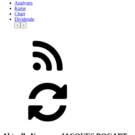
Analysen
Kurse
Chart
Dividende
‹
›