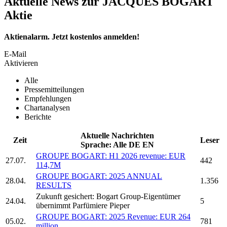
Aktuelle News zur JACQUES BOGART
Aktie
Aktienalarm. Jetzt kostenlos anmelden!
E-Mail
Aktivieren
Alle
Pressemitteilungen
Empfehlungen
Chartanalysen
Berichte
Aktuelle Nachrichten
Zeit
Leser
Sprache:
Alle
DE
EN
GROUPE BOGART:
H1 2026 revenue: EUR
27.07.
442
114,7M
GROUPE BOGART:
2025 ANNUAL
28.04.
1.356
RESULTS
Zukunft gesichert:
Bogart Group-
Eigentümer
24.04.
5
übernimmt Parfümiere Pieper
GROUPE BOGART:
2025 Revenue: EUR 264
05.02.
781
million