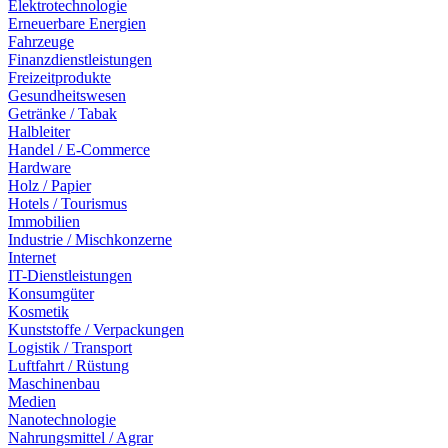
Elektrotechnologie
Erneuerbare Energien
Fahrzeuge
Finanzdienstleistungen
Freizeitprodukte
Gesundheitswesen
Getränke / Tabak
Halbleiter
Handel / E-Commerce
Hardware
Holz / Papier
Hotels / Tourismus
Immobilien
Industrie / Mischkonzerne
Internet
IT-Dienstleistungen
Konsumgüter
Kosmetik
Kunststoffe / Verpackungen
Logistik / Transport
Luftfahrt / Rüstung
Maschinenbau
Medien
Nanotechnologie
Nahrungsmittel / Agrar