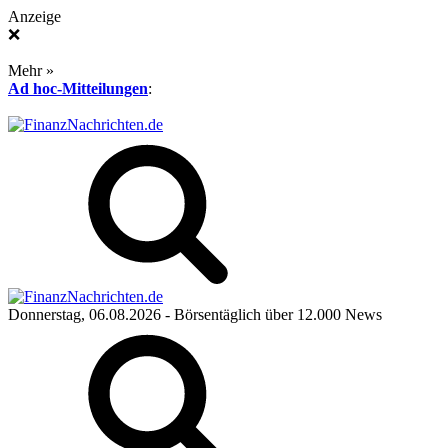
Anzeige
❌
Mehr »
Ad hoc-Mitteilungen
:
Donnerstag, 06.08.2026
- Börsentäglich über 12.000 News