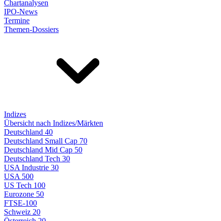
Chartanalysen
IPO-News
Termine
Themen-Dossiers
Indizes
Übersicht nach Indizes/Märkten
Deutschland 40
Deutschland Small Cap 70
Deutschland Mid Cap 50
Deutschland Tech 30
USA Industrie 30
USA 500
US Tech 100
Eurozone 50
FTSE-100
Schweiz 20
Österreich 20