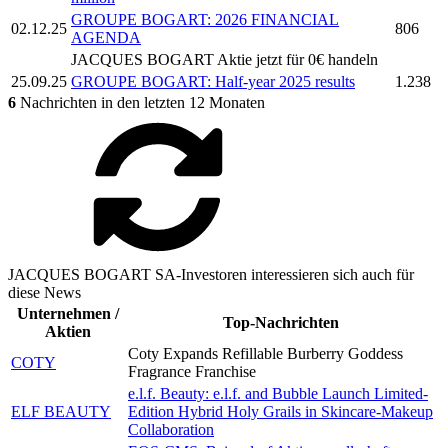
GROUPE BOGART:
2026 FINANCIAL
02.12.25
806
AGENDA
JACQUES BOGART
Aktie jetzt für 0€ handeln
25.09.25
GROUPE BOGART:
Half-year 2025 results
1.238
6
Nachrichten in den letzten 12 Monaten
JACQUES BOGART SA-Investoren interessieren sich auch für
diese News
Unternehmen /
Top-Nachrichten
Aktien
Coty Expands Refillable Burberry Goddess
COTY
Fragrance Franchise
e.l.f. Beauty: e.l.f. and Bubble Launch Limited-
ELF BEAUTY
Edition Hybrid Holy Grails in Skincare-Makeup
Collaboration