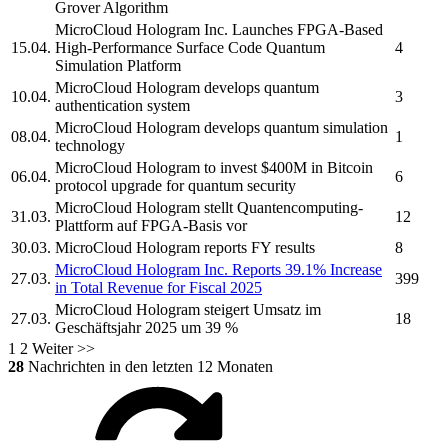
Grover Algorithm
MicroCloud Hologram Inc.
Launches FPGA-Based
15.04.
High-Performance Surface Code Quantum
4
Simulation Platform
MicroCloud Hologram
develops quantum
10.04.
3
authentication system
MicroCloud Hologram
develops quantum simulation
08.04.
1
technology
MicroCloud Hologram
to invest $400M in Bitcoin
06.04.
6
protocol upgrade for quantum security
MicroCloud Hologram
stellt Quantencomputing-
31.03.
12
Plattform auf FPGA-Basis vor
30.03.
MicroCloud Hologram
reports FY results
8
MicroCloud Hologram Inc.
Reports 39.1% Increase
27.03.
399
in Total Revenue for Fiscal 2025
MicroCloud Hologram
steigert Umsatz im
27.03.
18
Geschäftsjahr 2025 um 39 %
1
2
Weiter >>
28
Nachrichten in den letzten 12 Monaten