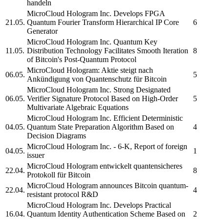
handeln
MicroCloud Hologram Inc.
Develops FPGA
21.05.
Quantum Fourier Transform Hierarchical IP Core
6
Generator
MicroCloud Hologram Inc.
Quantum Key
11.05.
Distribution Technology Facilitates Smooth Iteration
8
of Bitcoin's Post-Quantum Protocol
MicroCloud Hologram:
Aktie steigt nach
06.05.
5
Ankündigung von Quantenschutz für Bitcoin
MicroCloud Hologram Inc.
Strong Designated
06.05.
Verifier Signature Protocol Based on High-Order
5
Multivariate Algebraic Equations
MicroCloud Hologram Inc.
Efficient Deterministic
04.05.
Quantum State Preparation Algorithm Based on
4
Decision Diagrams
MicroCloud Hologram Inc.
- 6-K, Report of foreign
04.05.
1
issuer
MicroCloud Hologram
entwickelt quantensicheres
22.04.
8
Protokoll für Bitcoin
MicroCloud Hologram
announces Bitcoin quantum-
22.04.
4
resistant protocol R&D
MicroCloud Hologram Inc.
Develops Practical
16.04.
Quantum Identity Authentication Scheme Based on
2