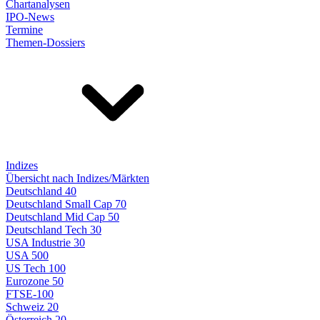
Chartanalysen
IPO-News
Termine
Themen-Dossiers
Indizes
Übersicht nach Indizes/Märkten
Deutschland 40
Deutschland Small Cap 70
Deutschland Mid Cap 50
Deutschland Tech 30
USA Industrie 30
USA 500
US Tech 100
Eurozone 50
FTSE-100
Schweiz 20
Österreich 20