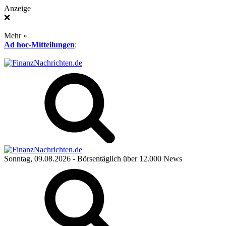
Anzeige
❌
Mehr »
Ad hoc-Mitteilungen
:
Sonntag, 09.08.2026
- Börsentäglich über 12.000 News