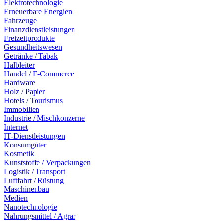
Elektrotechnologie
Erneuerbare Energien
Fahrzeuge
Finanzdienstleistungen
Freizeitprodukte
Gesundheitswesen
Getränke / Tabak
Halbleiter
Handel / E-Commerce
Hardware
Holz / Papier
Hotels / Tourismus
Immobilien
Industrie / Mischkonzerne
Internet
IT-Dienstleistungen
Konsumgüter
Kosmetik
Kunststoffe / Verpackungen
Logistik / Transport
Luftfahrt / Rüstung
Maschinenbau
Medien
Nanotechnologie
Nahrungsmittel / Agrar