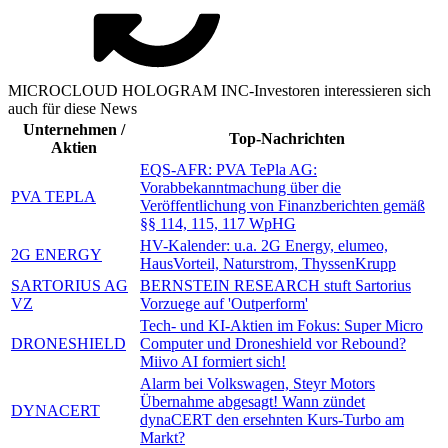
MICROCLOUD HOLOGRAM INC-Investoren interessieren sich
auch für diese News
Unternehmen /
Top-Nachrichten
Aktien
EQS-AFR: PVA TePla AG:
Vorabbekanntmachung über die
PVA TEPLA
Veröffentlichung von Finanzberichten gemäß
§§ 114, 115, 117 WpHG
HV-Kalender: u.a. 2G Energy, elumeo,
2G ENERGY
HausVorteil, Naturstrom, ThyssenKrupp
SARTORIUS AG
BERNSTEIN RESEARCH stuft Sartorius
VZ
Vorzuege auf 'Outperform'
Tech- und KI-Aktien im Fokus: Super Micro
DRONESHIELD
Computer und Droneshield vor Rebound?
Miivo AI formiert sich!
Alarm bei Volkswagen, Steyr Motors
Übernahme abgesagt! Wann zündet
DYNACERT
dynaCERT den ersehnten Kurs-Turbo am
Markt?