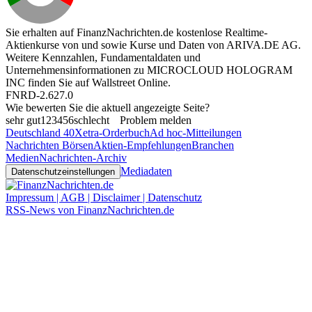
Sie erhalten auf FinanzNachrichten.de kostenlose Realtime-
Aktienkurse von
und
sowie Kurse und Daten von
ARIVA.DE AG
.
Weitere Kennzahlen, Fundamentaldaten und
Unternehmensinformationen zu MICROCLOUD HOLOGRAM
INC finden Sie auf
Wallstreet Online
.
FNRD-2.627.0
Wie bewerten Sie die aktuell angezeigte Seite?
sehr gut
1
2
3
4
5
6
schlecht
Problem melden
Deutschland 40
Xetra-Orderbuch
Ad hoc-Mitteilungen
Nachrichten Börsen
Aktien-Empfehlungen
Branchen
Medien
Nachrichten-Archiv
Mediadaten
Datenschutzeinstellungen
Impressum | AGB | Disclaimer | Datenschutz
RSS-News von FinanzNachrichten.de