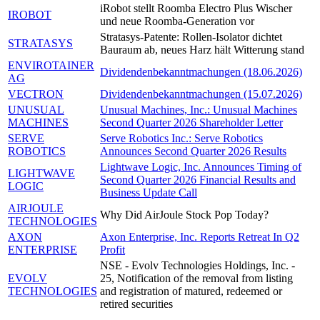
iRobot stellt Roomba Electro Plus Wischer
IROBOT
und neue Roomba-Generation vor
Stratasys-Patente: Rollen-Isolator dichtet
STRATASYS
Bauraum ab, neues Harz hält Witterung stand
ENVIROTAINER
Dividendenbekanntmachungen (18.06.2026)
AG
VECTRON
Dividendenbekanntmachungen (15.07.2026)
UNUSUAL
Unusual Machines, Inc.: Unusual Machines
MACHINES
Second Quarter 2026 Shareholder Letter
SERVE
Serve Robotics Inc.: Serve Robotics
ROBOTICS
Announces Second Quarter 2026 Results
Lightwave Logic, Inc. Announces Timing of
LIGHTWAVE
Second Quarter 2026 Financial Results and
LOGIC
Business Update Call
AIRJOULE
Why Did AirJoule Stock Pop Today?
TECHNOLOGIES
AXON
Axon Enterprise, Inc. Reports Retreat In Q2
ENTERPRISE
Profit
NSE - Evolv Technologies Holdings, Inc. -
EVOLV
25, Notification of the removal from listing
TECHNOLOGIES
and registration of matured, redeemed or
retired securities