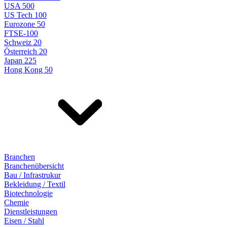
USA 500
US Tech 100
Eurozone 50
FTSE-100
Schweiz 20
Österreich 20
Japan 225
Hong Kong 50
Branchen
Branchenübersicht
Bau / Infrastrukur
Bekleidung / Textil
Biotechnologie
Chemie
Dienstleistungen
Eisen / Stahl