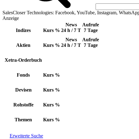
SalesCloser Technologies: Facebook, YouTube, Instagram, WhatsAp
Anzeige
News
Aufrufe
Indizes
Kurs
%
24 h / 7 T
7 Tage
News
Aufrufe
Aktien
Kurs
%
24 h / 7 T
7 Tage
Xetra-Orderbuch
Fonds
Kurs
%
Devisen
Kurs
%
Rohstoffe
Kurs
%
Themen
Kurs
%
Erweiterte Suche