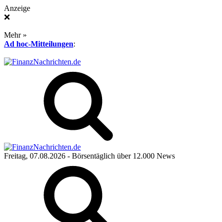
Anzeige
❌
Mehr »
Ad hoc-Mitteilungen
:
Freitag, 07.08.2026
- Börsentäglich über 12.000 News