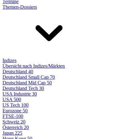
Termine
Themen-Dossiers
Indizes
Übersicht nach Indizes/Märkten
Deutschland 40
Deutschland Small Cap 70
Deutschland Mid Cap 50
Deutschland Tech 30
USA Industrie 30
USA 500
US Tech 100
Eurozone 50
FTSE-100
Schweiz 20
Österreich 20
Japan 225
Hong Kong 50