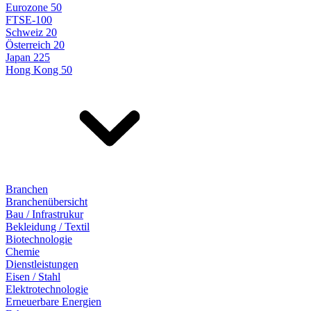
Eurozone 50
FTSE-100
Schweiz 20
Österreich 20
Japan 225
Hong Kong 50
Branchen
Branchenübersicht
Bau / Infrastrukur
Bekleidung / Textil
Biotechnologie
Chemie
Dienstleistungen
Eisen / Stahl
Elektrotechnologie
Erneuerbare Energien