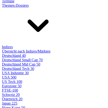
Termine
Themen-Dossiers
Indizes
Übersicht nach Indizes/Märkten
Deutschland 40
Deutschland Small Cap 70
Deutschland Mid Cap 50
Deutschland Tech 30
USA Industrie 30
USA 500
US Tech 100
Eurozone 50
FTSE-100
Schweiz 20
Österreich 20
Japan 225
Hong Kong 50