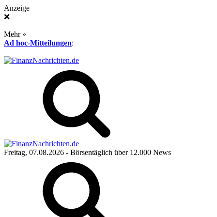
Anzeige
❌
Mehr »
Ad hoc-Mitteilungen
:
Freitag, 07.08.2026
- Börsentäglich über 12.000 News