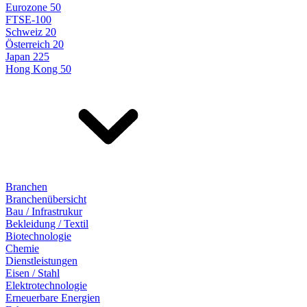
Eurozone 50
FTSE-100
Schweiz 20
Österreich 20
Japan 225
Hong Kong 50
Branchen
Branchenübersicht
Bau / Infrastrukur
Bekleidung / Textil
Biotechnologie
Chemie
Dienstleistungen
Eisen / Stahl
Elektrotechnologie
Erneuerbare Energien